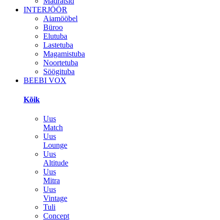
Madratsid
INTERJÖÖR
Aiamööbel
Büroo
Elutuba
Lastetuba
Magamistuba
Noortetuba
Söögituba
BEEBI VOX
Kõik
Uus
Match
Uus
Lounge
Uus
Altitude
Uus
Mitra
Uus
Vintage
Tuli
Concept