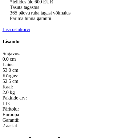
*tellides üle 600 EUR
Tasuta tagastus
365 päeva raha tagasi võimalus
Parima hinna garantii
Lisa ostukorvi
Lisainfo
Sügavus:
0.0 cm
Laius:
53.0 cm
Kõrgus:
52.5 cm
Kaal:
2.0 kg
Pakkide arv:
1 tk
Päritolu:
Euroopa
Garantii:
2 aastat