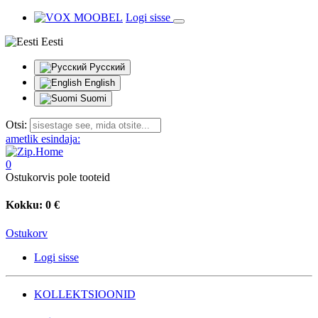
Logi sisse
Eesti
Русский
English
Suomi
Otsi:
ametlik esindaja:
0
Ostukorvis pole tooteid
Kokku:
0 €
Ostukorv
Logi sisse
KOLLEKTSIOONID