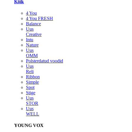
Kõik
4 You
4 You FRESH
Balance
Uus
Creative
Intu
Nature
Uus
OMM
Polsterdatud voodid
Uus
Reli
Ribbon
Simple
Spot
Stige
Uus
STOR
Uus
WELL
YOUNG VOX