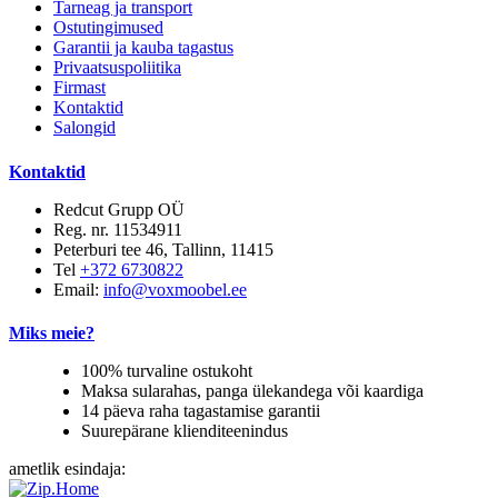
Tarneag ja transport
Ostutingimused
Garantii ja kauba tagastus
Privaatsuspoliitika
Firmast
Kontaktid
Salongid
Kontaktid
Redcut Grupp OÜ
Reg. nr. 11534911
Peterburi tee 46, Tallinn, 11415
Tel
+372 6730822
Email:
info@voxmoobel.ee
Miks meie?
100% turvaline ostukoht
Maksa sularahas, panga ülekandega või kaardiga
14 päeva raha tagastamise garantii
Suurepärane klienditeenindus
ametlik esindaja: