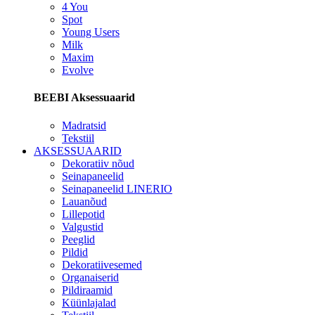
4 You
Spot
Young Users
Milk
Maxim
Evolve
BEEBI Aksessuaarid
Madratsid
Tekstiil
AKSESSUAARID
Dekoratiiv nõud
Seinapaneelid
Seinapaneelid LINERIO
Lauanõud
Lillepotid
Valgustid
Peeglid
Pildid
Dekoratiivesemed
Organaiserid
Pildiraamid
Küünlajalad