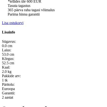
*tellides üle 600 EUR
Tasuta tagastus
365 päeva raha tagasi võimalus
Parima hinna garantii
Lisa ostukorvi
Lisainfo
Sügavus:
0.0 cm
Laius:
53.0 cm
Kõrgus:
52.5 cm
Kaal:
2.0 kg
Pakkide arv:
1 tk
Päritolu:
Euroopa
Garantii:
2 aastat