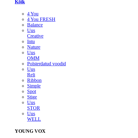
Kõik
4 You
4 You FRESH
Balance
Uus
Creative
Intu
Nature
Uus
OMM
Polsterdatud voodid
Uus
Reli
Ribbon
Simple
Spot
Stige
Uus
STOR
Uus
WELL
YOUNG VOX