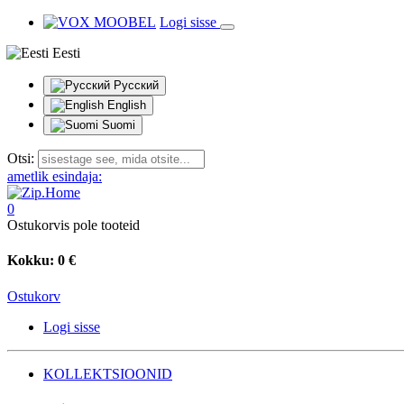
Logi sisse
Eesti
Русский
English
Suomi
Otsi:
ametlik esindaja:
0
Ostukorvis pole tooteid
Kokku:
0 €
Ostukorv
Logi sisse
KOLLEKTSIOONID