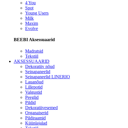
4 You
Spot
Young Users
Milk
Maxim
Evolve
BEEBI Aksessuaarid
Madratsid
Tekstiil
AKSESSUAARID
Dekoratiiv nõud
Seinapaneelid
Seinapaneelid LINERIO
Lauanõud
Lillepotid
Valgustid
Peeglid
Pildid
Dekoratiivesemed
Organaiserid
Pildiraamid
Küünlajalad