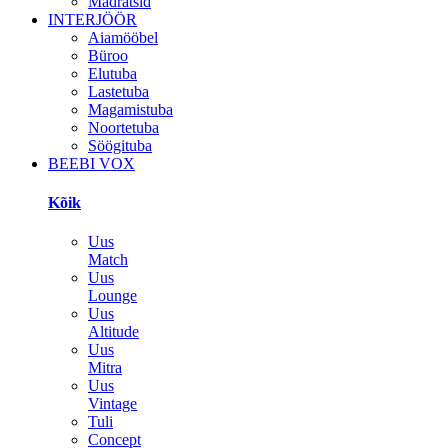
Madratsid
INTERJÖÖR
Aiamööbel
Büroo
Elutuba
Lastetuba
Magamistuba
Noortetuba
Söögituba
BEEBI VOX
Kõik
Uus
Match
Uus
Lounge
Uus
Altitude
Uus
Mitra
Uus
Vintage
Tuli
Concept