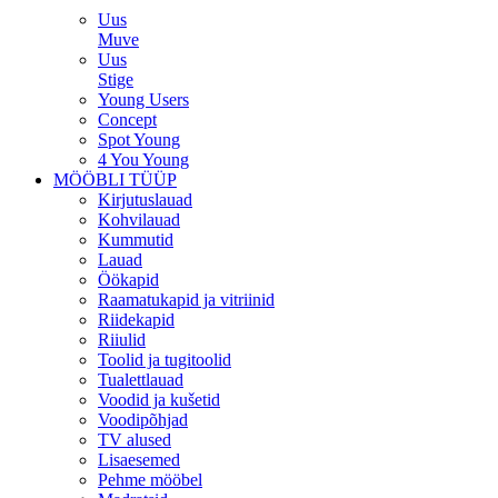
Uus
Muve
Uus
Stige
Young Users
Concept
Spot Young
4 You Young
MÖÖBLI TÜÜP
Kirjutuslauad
Kohvilauad
Kummutid
Lauad
Öökapid
Raamatukapid ja vitriinid
Riidekapid
Riiulid
Toolid ja tugitoolid
Tualettlauad
Voodid ja kušetid
Voodipõhjad
TV alused
Lisaesemed
Pehme mööbel