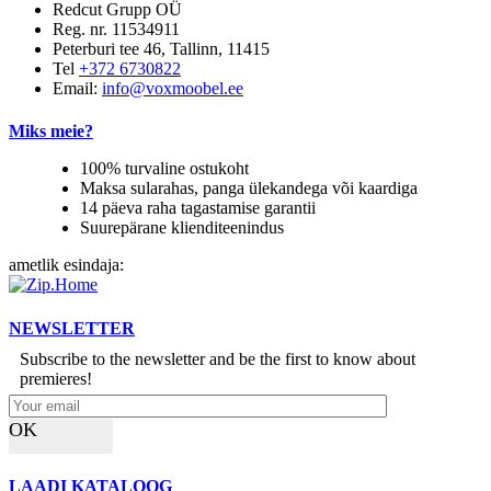
Redcut Grupp OÜ
Reg. nr. 11534911
Peterburi tee 46, Tallinn, 11415
Tel
+372 6730822
Email:
info@voxmoobel.ee
Miks meie?
100% turvaline ostukoht
Maksa sularahas, panga ülekandega või kaardiga
14 päeva raha tagastamise garantii
Suurepärane klienditeenindus
ametlik esindaja:
NEWSLETTER
Subscribe to the newsletter and be the first to know about
premieres!
OK
LAADI KATALOOG