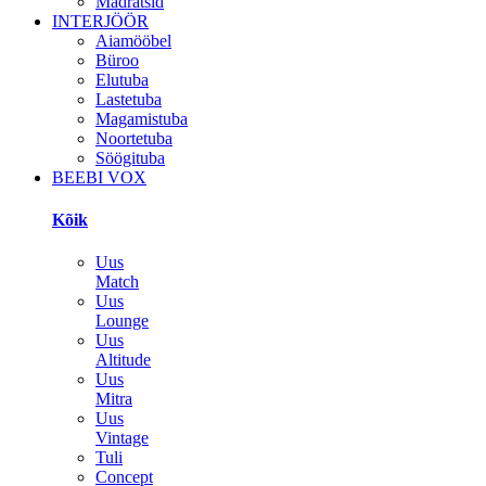
Madratsid
INTERJÖÖR
Aiamööbel
Büroo
Elutuba
Lastetuba
Magamistuba
Noortetuba
Söögituba
BEEBI VOX
Kõik
Uus
Match
Uus
Lounge
Uus
Altitude
Uus
Mitra
Uus
Vintage
Tuli
Concept