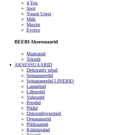
4 You
Spot
Young Users
Milk
Maxim
Evolve
BEEBI Aksessuaarid
Madratsid
Tekstiil
AKSESSUAARID
Dekoratiiv nõud
Seinapaneelid
Seinapaneelid LINERIO
Lauanõud
Lillepotid
Valgustid
Peeglid
Pildid
Dekoratiivesemed
Organaiserid
Pildiraamid
Küünlajalad