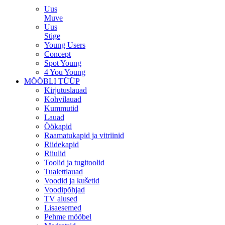
Uus
Muve
Uus
Stige
Young Users
Concept
Spot Young
4 You Young
MÖÖBLI TÜÜP
Kirjutuslauad
Kohvilauad
Kummutid
Lauad
Öökapid
Raamatukapid ja vitriinid
Riidekapid
Riiulid
Toolid ja tugitoolid
Tualettlauad
Voodid ja kušetid
Voodipõhjad
TV alused
Lisaesemed
Pehme mööbel