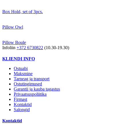
Box Hold, set of 3pcs.
Pillow Owl
Pillow Boule
Infoliin
+372 6730822
(10.30-19.30)
KLIENDI INFO
Ostuabi
Maksmine
Tarneag ja transport
Ostutingimused
Garantii ja kauba tagastus
Privaatsuspoliitika
Firmast
Kontaktid
Salongid
Kontaktid