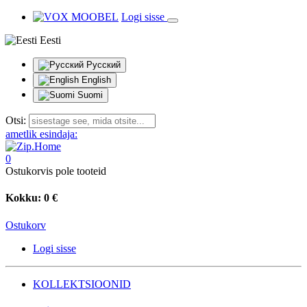
Logi sisse
Eesti
Русский
English
Suomi
Otsi:
ametlik esindaja:
0
Ostukorvis pole tooteid
Kokku:
0 €
Ostukorv
Logi sisse
KOLLEKTSIOONID