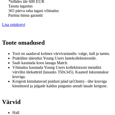
*tellides üle 600 EUR
Tasuta tagastus
365 päeva raha tagasi võimalus
Parima hinna garantii
Lisa ostukorvi
Toote omadused
Tool on saadaval kolmes värvivariandis
: valge, hall ja tamm.
Praktiline täiendus Young Users lastekollektsioonile.
Saab kasutada koos lauaga Match.
Võimalus kasutada Young Users kollektsiooni metallist
värvilisi ülekatteid (lauauks 350x345).
Kaaned lukustatakse
kruviga.
Kergesti kinnitatavad puidust jalad (ø33mm) -
ühe kruviga
kinnitused ja jalgade kaldus paigutus annab lauale kerguse.
Värvid
Hall