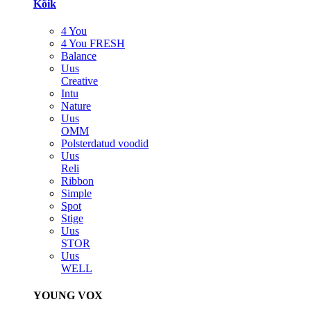
Kõik
4 You
4 You FRESH
Balance
Uus
Creative
Intu
Nature
Uus
OMM
Polsterdatud voodid
Uus
Reli
Ribbon
Simple
Spot
Stige
Uus
STOR
Uus
WELL
YOUNG VOX