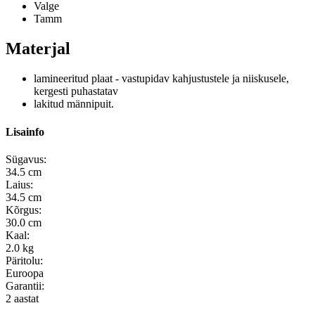
Valge
Tamm
Materjal
lamineeritud plaat - vastupidav kahjustustele ja niiskusele,
kergesti puhastatav
lakitud männipuit.
Lisainfo
Sügavus:
34.5 cm
Laius:
34.5 cm
Kõrgus:
30.0 cm
Kaal:
2.0 kg
Päritolu:
Euroopa
Garantii:
2 aastat