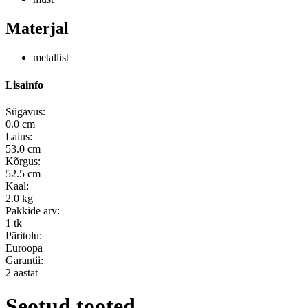
Materjal
metallist
Lisainfo
Sügavus:
0.0 cm
Laius:
53.0 cm
Kõrgus:
52.5 cm
Kaal:
2.0 kg
Pakkide arv:
1 tk
Päritolu:
Euroopa
Garantii:
2 aastat
Seotud tooted