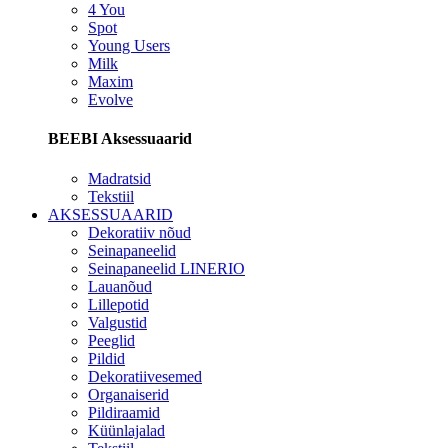
4 You
Spot
Young Users
Milk
Maxim
Evolve
BEEBI Aksessuaarid
Madratsid
Tekstiil
AKSESSUAARID
Dekoratiiv nõud
Seinapaneelid
Seinapaneelid LINERIO
Lauanõud
Lillepotid
Valgustid
Peeglid
Pildid
Dekoratiivesemed
Organaiserid
Pildiraamid
Küünlajalad