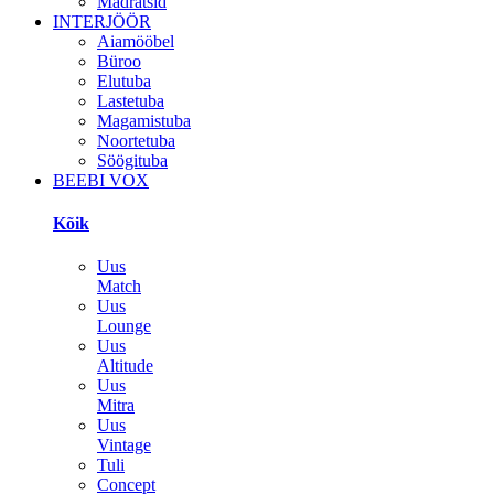
Madratsid
INTERJÖÖR
Aiamööbel
Büroo
Elutuba
Lastetuba
Magamistuba
Noortetuba
Söögituba
BEEBI VOX
Kõik
Uus
Match
Uus
Lounge
Uus
Altitude
Uus
Mitra
Uus
Vintage
Tuli
Concept