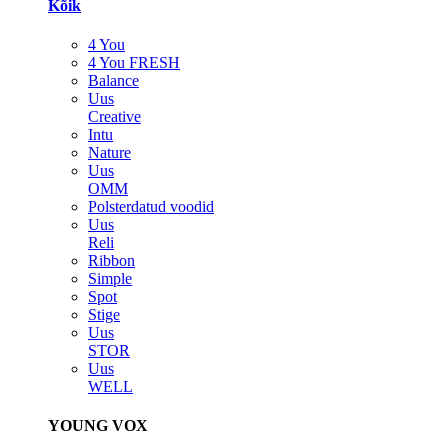
Kõik
4 You
4 You FRESH
Balance
Uus
Creative
Intu
Nature
Uus
OMM
Polsterdatud voodid
Uus
Reli
Ribbon
Simple
Spot
Stige
Uus
STOR
Uus
WELL
YOUNG VOX