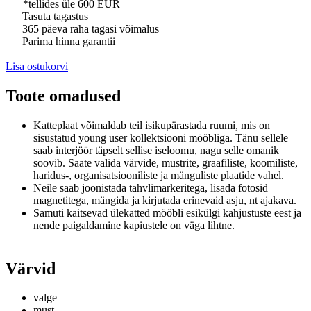
*tellides üle 600 EUR
Tasuta tagastus
365 päeva raha tagasi võimalus
Parima hinna garantii
Lisa ostukorvi
Toote omadused
Katteplaat võimaldab teil isikupärastada ruumi, mis on
sisustatud young user kollektsiooni mööbliga.
Tänu sellele
saab interjöör täpselt sellise iseloomu, nagu selle omanik
soovib.
Saate valida värvide, mustrite, graafiliste, koomiliste,
haridus-, organisatsiooniliste ja mänguliste plaatide vahel.
Neile saab joonistada tahvlimarkeritega, lisada fotosid
magnetitega, mängida ja kirjutada erinevaid asju, nt ajakava.
Samuti kaitsevad ülekatted mööbli esikülgi kahjustuste eest ja
nende paigaldamine kapiustele on väga lihtne.
Värvid
valge
must