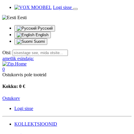
Logi sisse
Eesti
Русский
English
Suomi
Otsi:
ametlik esindaja:
0
Ostukorvis pole tooteid
Kokku:
0 €
Ostukorv
Logi sisse
KOLLEKTSIOONID