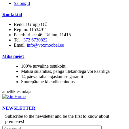
Salongid
Kontaktid
Redcut Grupp OÜ
Reg. nr. 11534911
Peterburi tee 46, Tallinn, 11415
Tel
+372 6730822
Email:
info@voxmoobel.ee
Miks meie?
100% turvaline ostukoht
Maksa sularahas, panga ülekandega või kaardiga
14 päeva raha tagastamise garantii
Suurepärane klienditeenindus
ametlik esindaja:
NEWSLETTER
Subscribe to the newsletter and be the first to know about
premieres!