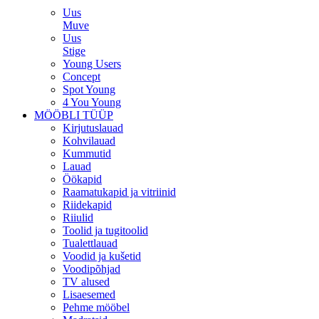
Uus
Muve
Uus
Stige
Young Users
Concept
Spot Young
4 You Young
MÖÖBLI TÜÜP
Kirjutuslauad
Kohvilauad
Kummutid
Lauad
Öökapid
Raamatukapid ja vitriinid
Riidekapid
Riiulid
Toolid ja tugitoolid
Tualettlauad
Voodid ja kušetid
Voodipõhjad
TV alused
Lisaesemed
Pehme mööbel