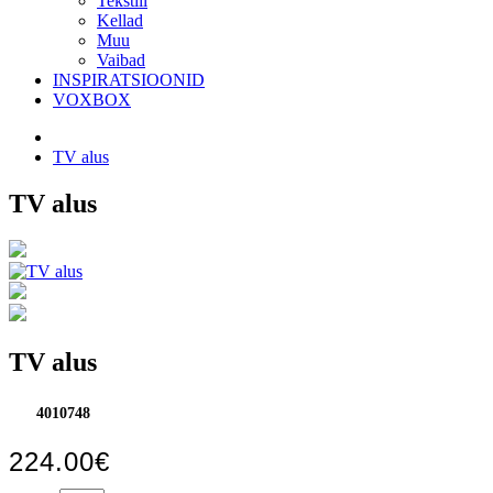
Tekstiil
Kellad
Muu
Vaibad
INSPIRATSIOONID
VOXBOX
TV alus
TV alus
TV alus
4010748
224.00€