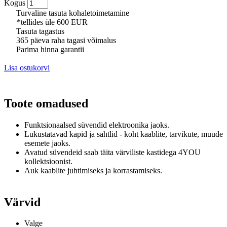
Kogus
Turvaline tasuta kohaletoimetamine
*tellides üle 600 EUR
Tasuta tagastus
365 päeva raha tagasi võimalus
Parima hinna garantii
Lisa ostukorvi
Toote omadused
Funktsionaalsed süvendid elektroonika jaoks.
Lukustatavad kapid ja sahtlid - koht kaablite, tarvikute, muude
esemete jaoks.
Avatud süvendeid saab täita värviliste kastidega 4YOU
kollektsioonist.
Auk kaablite juhtimiseks ja korrastamiseks.
Värvid
Valge