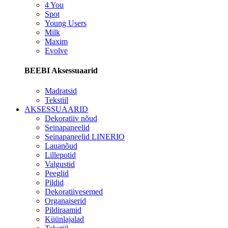
4 You
Spot
Young Users
Milk
Maxim
Evolve
BEEBI Aksessuaarid
Madratsid
Tekstiil
AKSESSUAARID
Dekoratiiv nõud
Seinapaneelid
Seinapaneelid LINERIO
Lauanõud
Lillepotid
Valgustid
Peeglid
Pildid
Dekoratiivesemed
Organaiserid
Pildiraamid
Küünlajalad