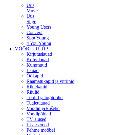
Uus
Muve
Uus
Stige
Young Users
Concept
Spot Young
4 You Young
MÖÖBLI TÜÜP
Kirjutuslauad
Kohvilauad
Kummutid
Lauad
Öökapid
Raamatukapid ja vitriinid
Riidekapid
Riiulid
Toolid ja tugitoolid
Tualettlauad
Voodid ja kušetid
Voodipõhjad
TV alused
Lisaesemed
Pehme mööbel