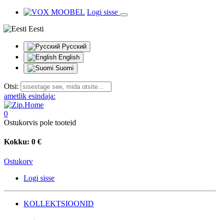
Logi sisse
Eesti
Русский
English
Suomi
Otsi:
ametlik esindaja:
0
Ostukorvis pole tooteid
Kokku:
0 €
Ostukorv
Logi sisse
KOLLEKTSIOONID