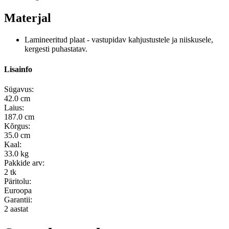
Materjal
Lamineeritud plaat - vastupidav kahjustustele ja niiskusele,
kergesti puhastatav.
Lisainfo
Sügavus:
42.0 cm
Laius:
187.0 cm
Kõrgus:
35.0 cm
Kaal:
33.0 kg
Pakkide arv:
2 tk
Päritolu:
Euroopa
Garantii:
2 aastat