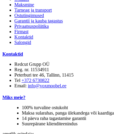
Maksmine
Tarneag ja transport
Ostutingimused
Garantii ja kauba tagastus
Privaatsuspoliitika
Firmast
Kontaktid
Salongid
Kontaktid
Redcut Grupp OÜ
Reg. nr. 11534911
Peterburi tee 46, Tallinn, 11415
Tel
+372 6730822
Email:
info@voxmoobel.ee
Miks meie?
100% turvaline ostukoht
Maksa sularahas, panga ülekandega või kaardiga
14 päeva raha tagastamise garantii
Suurepärane klienditeenindus
ametlik esindaja: