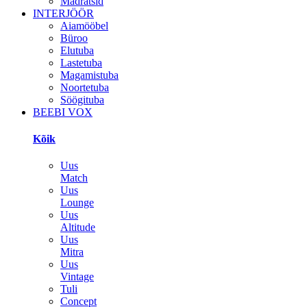
Madratsid
INTERJÖÖR
Aiamööbel
Büroo
Elutuba
Lastetuba
Magamistuba
Noortetuba
Söögituba
BEEBI VOX
Kõik
Uus
Match
Uus
Lounge
Uus
Altitude
Uus
Mitra
Uus
Vintage
Tuli
Concept