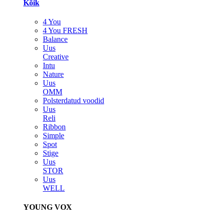
Kõik
4 You
4 You FRESH
Balance
Uus
Creative
Intu
Nature
Uus
OMM
Polsterdatud voodid
Uus
Reli
Ribbon
Simple
Spot
Stige
Uus
STOR
Uus
WELL
YOUNG VOX