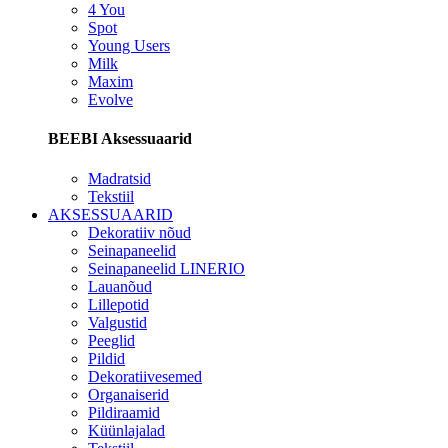
4 You
Spot
Young Users
Milk
Maxim
Evolve
BEEBI Aksessuaarid
Madratsid
Tekstiil
AKSESSUAARID
Dekoratiiv nõud
Seinapaneelid
Seinapaneelid LINERIO
Lauanõud
Lillepotid
Valgustid
Peeglid
Pildid
Dekoratiivesemed
Organaiserid
Pildiraamid
Küünlajalad