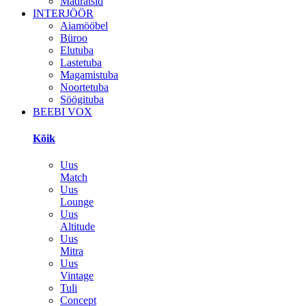
Madratsid
INTERJÖÖR
Aiamööbel
Büroo
Elutuba
Lastetuba
Magamistuba
Noortetuba
Söögituba
BEEBI VOX
Kõik
Uus
Match
Uus
Lounge
Uus
Altitude
Uus
Mitra
Uus
Vintage
Tuli
Concept