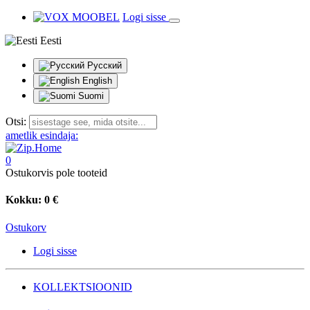
Logi sisse
Eesti
Русский
English
Suomi
Otsi:
ametlik esindaja:
0
Ostukorvis pole tooteid
Kokku:
0 €
Ostukorv
Logi sisse
KOLLEKTSIOONID