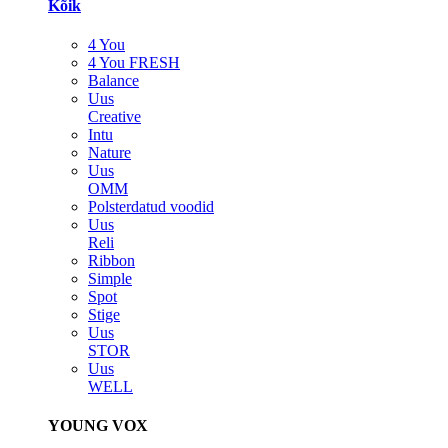
Kõik
4 You
4 You FRESH
Balance
Uus
Creative
Intu
Nature
Uus
OMM
Polsterdatud voodid
Uus
Reli
Ribbon
Simple
Spot
Stige
Uus
STOR
Uus
WELL
YOUNG VOX