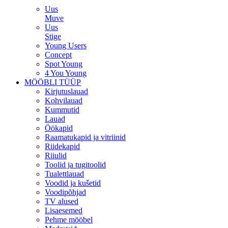
Uus
Muve
Uus
Stige
Young Users
Concept
Spot Young
4 You Young
MÖÖBLI TÜÜP
Kirjutuslauad
Kohvilauad
Kummutid
Lauad
Öökapid
Raamatukapid ja vitriinid
Riidekapid
Riiulid
Toolid ja tugitoolid
Tualettlauad
Voodid ja kušetid
Voodipõhjad
TV alused
Lisaesemed
Pehme mööbel