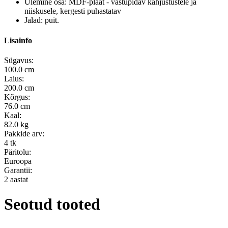
Ülemine osa: MDF-plaat - vastupidav kahjustustele ja
niiskusele, kergesti puhastatav
Jalad: puit.
Lisainfo
Sügavus:
100.0 cm
Laius:
200.0 cm
Kõrgus:
76.0 cm
Kaal:
82.0 kg
Pakkide arv:
4 tk
Päritolu:
Euroopa
Garantii:
2 aastat
Seotud tooted