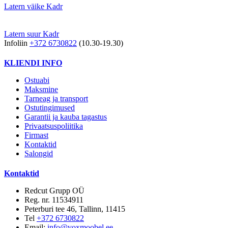
Latern väike Kadr
Latern suur Kadr
Infoliin
+372 6730822
(10.30-19.30)
KLIENDI INFO
Ostuabi
Maksmine
Tarneag ja transport
Ostutingimused
Garantii ja kauba tagastus
Privaatsuspoliitika
Firmast
Kontaktid
Salongid
Kontaktid
Redcut Grupp OÜ
Reg. nr. 11534911
Peterburi tee 46, Tallinn, 11415
Tel
+372 6730822
Email:
info@voxmoobel.ee