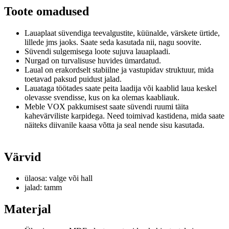
Toote omadused
Lauaplaat süvendiga teevalgustite, küünalde, värskete ürtide,
lillede jms jaoks. Saate seda kasutada nii, nagu soovite.
Süvendi sulgemisega loote sujuva lauaplaadi.
Nurgad on turvalisuse huvides ümardatud.
Laual on erakordselt stabiilne ja vastupidav struktuur, mida
toetavad paksud puidust jalad.
Lauataga töötades saate peita laadija või kaablid laua keskel
olevasse svendisse, kus on ka olemas kaabliauk.
Meble VOX pakkumisest saate süvendi ruumi täita
kahevärviliste karpidega.
Need toimivad kastidena, mida saate
näiteks diivanile kaasa võtta ja seal nende sisu kasutada.
Värvid
ülaosa: valge või hall
jalad: tamm
Materjal