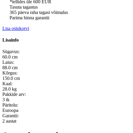
*tellides üle 600 EUR
Tasuta tagastus
365 päeva raha tagasi võimalus
Parima hinna garantii
Lisa ostukorvi
Lisainfo
Sügavus:
60.0 cm
Laius:
88.0 cm
Kõrgus:
150.0 cm
Kaal:
28.0 kg
Pakkide arv:
3 tk
Päritolu:
Euroopa
Garantii:
2 aastat