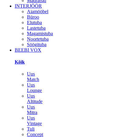
Madratsid
INTERJÖÖR
Aiamööbel
Büroo
Elutuba
Lastetuba
Magamistuba
Noortetuba
Söögituba
BEEBI VOX
Kõik
Uus
Match
Uus
Lounge
Uus
Altitude
Uus
Mitra
Uus
Vintage
Tuli
Concept