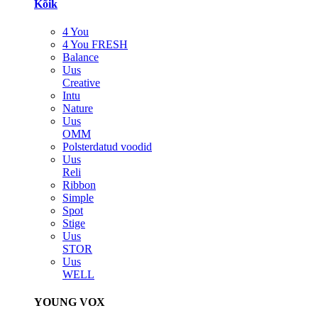
Kõik
4 You
4 You FRESH
Balance
Uus
Creative
Intu
Nature
Uus
OMM
Polsterdatud voodid
Uus
Reli
Ribbon
Simple
Spot
Stige
Uus
STOR
Uus
WELL
YOUNG VOX