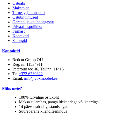
Ostuabi
Maksmine
Tarneag ja transport
Ostutingimused
Garantii ja kauba tagastus
Privaatsuspoliitika
Firmast
Kontaktid
Salongid
Kontaktid
Redcut Grupp OÜ
Reg. nr. 11534911
Peterburi tee 46, Tallinn, 11415
Tel
+372 6730822
Email:
info@voxmoobel.ee
Miks meie?
100% turvaline ostukoht
Maksa sularahas, panga ülekandega või kaardiga
14 päeva raha tagastamise garantii
Suurepärane klienditeenindus