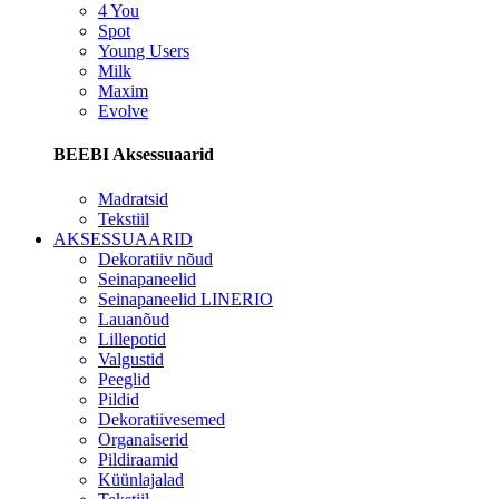
4 You
Spot
Young Users
Milk
Maxim
Evolve
BEEBI Aksessuaarid
Madratsid
Tekstiil
AKSESSUAARID
Dekoratiiv nõud
Seinapaneelid
Seinapaneelid LINERIO
Lauanõud
Lillepotid
Valgustid
Peeglid
Pildid
Dekoratiivesemed
Organaiserid
Pildiraamid
Küünlajalad