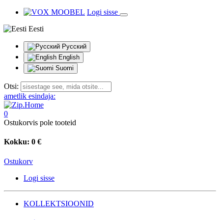
Logi sisse
Eesti
Русский
English
Suomi
Otsi:
ametlik esindaja:
0
Ostukorvis pole tooteid
Kokku:
0 €
Ostukorv
Logi sisse
KOLLEKTSIOONID