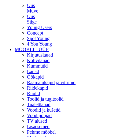
Uus
Muve
Uus
Stige
Young Users
Concept
Spot Young
4 You Young
MÖÖBLI TÜÜP
Kirjutuslauad
Kohvilauad
Kummutid
Lauad
Öökapid
Raamatukapid ja vitriinid
Riidekapid
Riiulid
Toolid ja tugitoolid
Tualettlauad
Voodid ja kušetid
Voodipõhjad
TV alused
Lisaesemed
Pehme mööbel