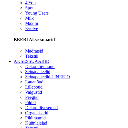
4 You
Spot
Young Users
Milk
Maxim
Evolve
BEEBI Aksessuaarid
Madratsid
Tekstiil
AKSESSUAARID
Dekoratiiv nõud
Seinapaneelid
Seinapaneelid LINERIO
Lauanõud
Lillepotid
Valgustid
Peeglid
Pildid
Dekoratiivesemed
Organaiserid
Pildiraamid
Küünlajalad