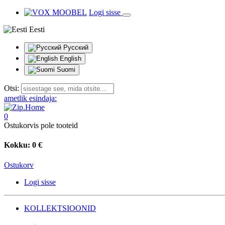
Logi sisse
Eesti
Русский
English
Suomi
Otsi:
ametlik esindaja:
0
Ostukorvis pole tooteid
Kokku:
0 €
Ostukorv
Logi sisse
KOLLEKTSIOONID