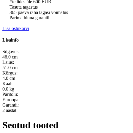
*tellides üle 600 EUR
Tasuta tagastus
365 päeva raha tagasi võimalus
Parima hinna garantii
Lisa ostukorvi
Lisainfo
Sügavus:
46.0 cm
Laius:
51.0 cm
Kõrgus:
4.0 cm
Kaal:
0.0 kg
Päritolu:
Euroopa
Garantii:
2 aastat
Seotud tooted