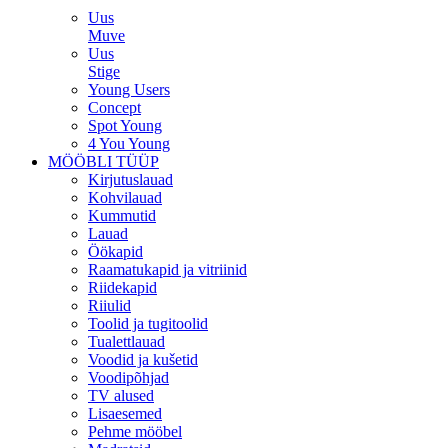
Uus
Muve
Uus
Stige
Young Users
Concept
Spot Young
4 You Young
MÖÖBLI TÜÜP
Kirjutuslauad
Kohvilauad
Kummutid
Lauad
Öökapid
Raamatukapid ja vitriinid
Riidekapid
Riiulid
Toolid ja tugitoolid
Tualettlauad
Voodid ja kušetid
Voodipõhjad
TV alused
Lisaesemed
Pehme mööbel