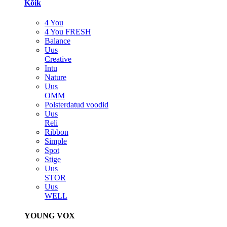
Kõik
4 You
4 You FRESH
Balance
Uus
Creative
Intu
Nature
Uus
OMM
Polsterdatud voodid
Uus
Reli
Ribbon
Simple
Spot
Stige
Uus
STOR
Uus
WELL
YOUNG VOX