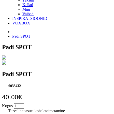
Tekstiil
Kellad
Muu
Vaibad
INSPIRATSIOONID
VOXBOX
Padi SPOT
Padi SPOT
Padi SPOT
6033432
40.00€
Kogus
Turvaline tasuta kohaletoimetamine