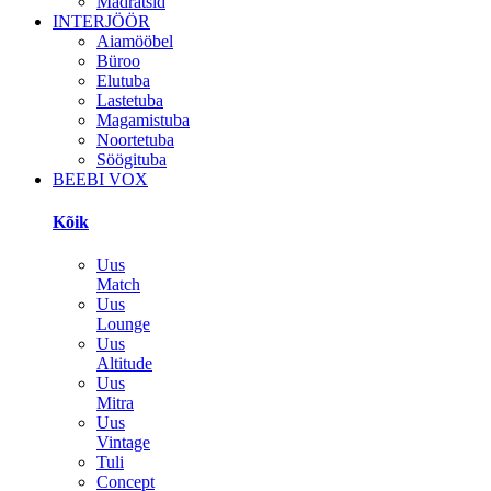
Madratsid
INTERJÖÖR
Aiamööbel
Büroo
Elutuba
Lastetuba
Magamistuba
Noortetuba
Söögituba
BEEBI VOX
Kõik
Uus
Match
Uus
Lounge
Uus
Altitude
Uus
Mitra
Uus
Vintage
Tuli
Concept