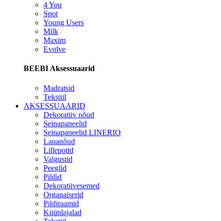
4 You
Spot
Young Users
Milk
Maxim
Evolve
BEEBI Aksessuaarid
Madratsid
Tekstiil
AKSESSUAARID
Dekoratiiv nõud
Seinapaneelid
Seinapaneelid LINERIO
Lauanõud
Lillepotid
Valgustid
Peeglid
Pildid
Dekoratiivesemed
Organaiserid
Pildiraamid
Küünlajalad