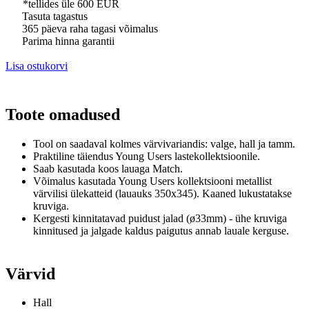
*tellides üle 600 EUR
Tasuta tagastus
365 päeva raha tagasi võimalus
Parima hinna garantii
Lisa ostukorvi
Toote omadused
Tool on saadaval kolmes värvivariandis
: valge, hall ja tamm.
Praktiline täiendus Young Users lastekollektsioonile.
Saab kasutada koos lauaga Match.
Võimalus kasutada Young Users kollektsiooni metallist
värvilisi ülekatteid (lauauks 350x345).
Kaaned lukustatakse
kruviga.
Kergesti kinnitatavad puidust jalad (ø33mm) -
ühe kruviga
kinnitused ja jalgade kaldus paigutus annab lauale kerguse.
Värvid
Hall