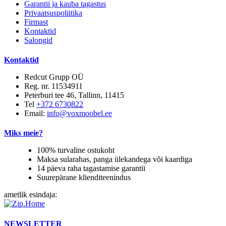
Garantii ja kauba tagastus
Privaatsuspoliitika
Firmast
Kontaktid
Salongid
Kontaktid
Redcut Grupp OÜ
Reg. nr. 11534911
Peterburi tee 46, Tallinn, 11415
Tel
+372 6730822
Email:
info@voxmoobel.ee
Miks meie?
100% turvaline ostukoht
Maksa sularahas, panga ülekandega või kaardiga
14 päeva raha tagastamise garantii
Suurepärane klienditeenindus
ametlik esindaja:
NEWSLETTER