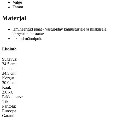
Valge
Tamm
Materjal
lamineeritud plaat - vastupidav kahjustustele ja niiskusele,
kergesti puhastatav
lakitud männipuit.
Lisainfo
Sügavus:
34.5 cm
Laius:
34.5 cm
Kõrgus:
30.0 cm
Kaal:
2.0 kg
Pakkide arv:
1 tk
Päritolu:
Euroopa
Garantii: