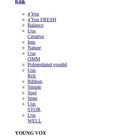
Kõik
4 You
4 You FRESH
Balance
Uus
Creative
Intu
Nature
Uus
OMM
Polsterdatud voodid
Uus
Reli
Ribbon
Simple
Spot
Stige
Uus
STOR
Uus
WELL
YOUNG VOX