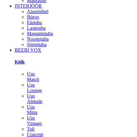
Madratsid
INTERJÖÖR
Aiamööbel
Büroo
Elutuba
Lastetuba
Magamistuba
Noortetuba
Söögituba
BEEBI VOX
Kõik
Uus
Match
Uus
Lounge
Uus
Altitude
Uus
Mitra
Uus
Vintage
Tuli
Concept