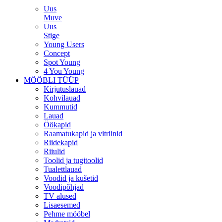
Uus
Muve
Uus
Stige
Young Users
Concept
Spot Young
4 You Young
MÖÖBLI TÜÜP
Kirjutuslauad
Kohvilauad
Kummutid
Lauad
Öökapid
Raamatukapid ja vitriinid
Riidekapid
Riiulid
Toolid ja tugitoolid
Tualettlauad
Voodid ja kušetid
Voodipõhjad
TV alused
Lisaesemed
Pehme mööbel