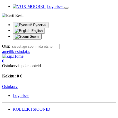
Logi sisse
Eesti
Русский
English
Suomi
Otsi:
ametlik esindaja:
0
Ostukorvis pole tooteid
Kokku:
0 €
Ostukorv
Logi sisse
KOLLEKTSIOONID