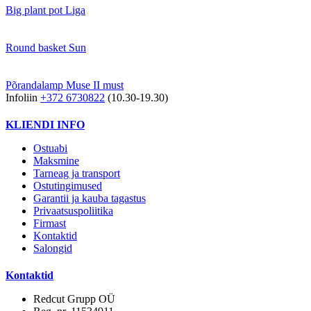
Big plant pot Liga
Round basket Sun
Põrandalamp Muse II must
Infoliin
+372 6730822
(10.30-19.30)
KLIENDI INFO
Ostuabi
Maksmine
Tarneag ja transport
Ostutingimused
Garantii ja kauba tagastus
Privaatsuspoliitika
Firmast
Kontaktid
Salongid
Kontaktid
Redcut Grupp OÜ