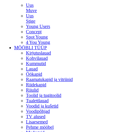
Uus
Muve
Uus
Stige
Young Users
Concept
Spot Young
4 You Young
MÖÖBLI TÜÜP
Kirjutuslauad
Kohvilauad
Kummutid
Lauad
Öökapid
Raamatukapid ja vitriinid
Riidekapid
Riiulid
Toolid ja tugitoolid
Tualettlauad
Voodid ja kušetid
Voodipõhjad
TV alused
Lisaesemed
Pehme mööbel