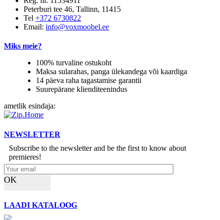
Reg. nr. 11534911
Peterburi tee 46, Tallinn, 11415
Tel
+372 6730822
Email:
info@voxmoobel.ee
Miks meie?
100% turvaline ostukoht
Maksa sularahas, panga ülekandega või kaardiga
14 päeva raha tagastamise garantii
Suurepärane klienditeenindus
ametlik esindaja:
NEWSLETTER
Subscribe to the newsletter and be the first to know about
premieres!
OK
LAADI KATALOOG