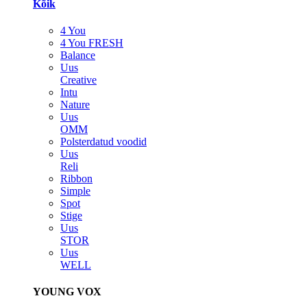
Kõik
4 You
4 You FRESH
Balance
Uus
Creative
Intu
Nature
Uus
OMM
Polsterdatud voodid
Uus
Reli
Ribbon
Simple
Spot
Stige
Uus
STOR
Uus
WELL
YOUNG VOX