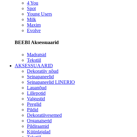
4 You
Spot
Young Users
Milk
Maxim
Evolve
BEEBI Aksessuaarid
Madratsid
Tekstiil
AKSESSUAARID
Dekoratiiv nõud
Seinapaneelid
Seinapaneelid LINERIO
Lauanõud
Lillepotid
Valgustid
Peeglid
Pildid
Dekoratiivesemed
Organaiserid
Pildiraamid
Küünlajalad