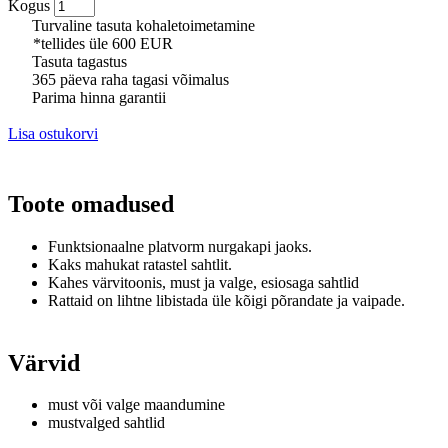
Kogus
Turvaline tasuta kohaletoimetamine
*tellides üle 600 EUR
Tasuta tagastus
365 päeva raha tagasi võimalus
Parima hinna garantii
Lisa ostukorvi
Toote omadused
Funktsionaalne platvorm nurgakapi jaoks.
Kaks mahukat ratastel sahtlit.
Kahes värvitoonis, must ja valge, esiosaga sahtlid
Rattaid on lihtne libistada üle kõigi põrandate ja vaipade.
Värvid
must või valge maandumine
mustvalged sahtlid