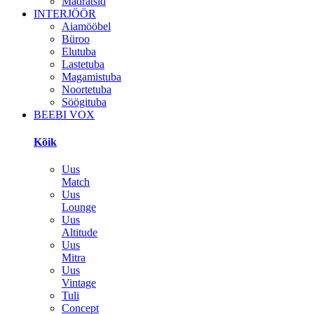
Madratsid
INTERJÖÖR
Aiamööbel
Büroo
Elutuba
Lastetuba
Magamistuba
Noortetuba
Söögituba
BEEBI VOX
Kõik
Uus
Match
Uus
Lounge
Uus
Altitude
Uus
Mitra
Uus
Vintage
Tuli
Concept