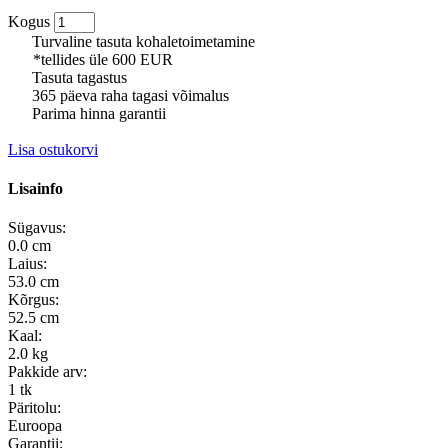
Kogus
Turvaline tasuta kohaletoimetamine
*tellides üle 600 EUR
Tasuta tagastus
365 päeva raha tagasi võimalus
Parima hinna garantii
Lisa ostukorvi
Lisainfo
Sügavus:
0.0 cm
Laius:
53.0 cm
Kõrgus:
52.5 cm
Kaal:
2.0 kg
Pakkide arv:
1 tk
Päritolu:
Euroopa
Garantii: