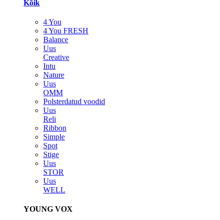
Kõik
4 You
4 You FRESH
Balance
Uus
Creative
Intu
Nature
Uus
OMM
Polsterdatud voodid
Uus
Reli
Ribbon
Simple
Spot
Stige
Uus
STOR
Uus
WELL
YOUNG VOX