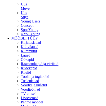
Uus
Muve
Uus
Stige
Young Users
Concept
Spot Young
4 You Young
MÖÖBLI TÜÜP
Kirjutuslauad
Kohvilauad
Kummutid
Lauad
Öökapid
Raamatukapid ja vitriinid
Riidekapid
Riiulid
Toolid ja tugitoolid
Tualettlauad
Voodid ja kušetid
Voodipõhjad
TV alused
Lisaesemed
Pehme mööbel