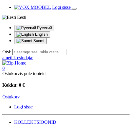
Logi sisse
Eesti
Русский
English
Suomi
Otsi:
ametlik esindaja:
0
Ostukorvis pole tooteid
Kokku:
0 €
Ostukorv
Logi sisse
KOLLEKTSIOONID