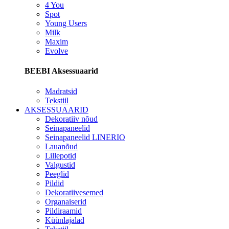
4 You
Spot
Young Users
Milk
Maxim
Evolve
BEEBI Aksessuaarid
Madratsid
Tekstiil
AKSESSUAARID
Dekoratiiv nõud
Seinapaneelid
Seinapaneelid LINERIO
Lauanõud
Lillepotid
Valgustid
Peeglid
Pildid
Dekoratiivesemed
Organaiserid
Pildiraamid
Küünlajalad