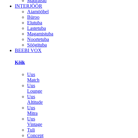
Madratsid
INTERJÖÖR
Aiamööbel
Büroo
Elutuba
Lastetuba
Magamistuba
Noortetuba
Söögituba
BEEBI VOX
Kõik
Uus
Match
Uus
Lounge
Uus
Altitude
Uus
Mitra
Uus
Vintage
Tuli
Concept