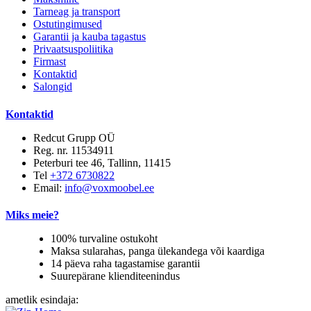
Tarneag ja transport
Ostutingimused
Garantii ja kauba tagastus
Privaatsuspoliitika
Firmast
Kontaktid
Salongid
Kontaktid
Redcut Grupp OÜ
Reg. nr. 11534911
Peterburi tee 46, Tallinn, 11415
Tel
+372 6730822
Email:
info@voxmoobel.ee
Miks meie?
100% turvaline ostukoht
Maksa sularahas, panga ülekandega või kaardiga
14 päeva raha tagastamise garantii
Suurepärane klienditeenindus
ametlik esindaja: