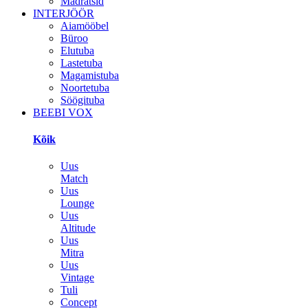
Madratsid
INTERJÖÖR
Aiamööbel
Büroo
Elutuba
Lastetuba
Magamistuba
Noortetuba
Söögituba
BEEBI VOX
Kõik
Uus
Match
Uus
Lounge
Uus
Altitude
Uus
Mitra
Uus
Vintage
Tuli
Concept