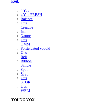
Kõik
4 You
4 You FRESH
Balance
Uus
Creative
Intu
Nature
Uus
OMM
Polsterdatud voodid
Uus
Reli
Ribbon
Simple
Spot
Stige
Uus
STOR
Uus
WELL
YOUNG VOX