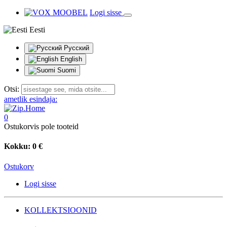
Logi sisse
Eesti
Русский
English
Suomi
Otsi:
ametlik esindaja:
0
Ostukorvis pole tooteid
Kokku:
0 €
Ostukorv
Logi sisse
KOLLEKTSIOONID