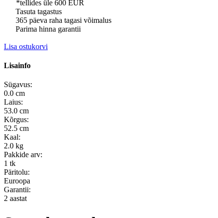
*tellides üle 600 EUR
Tasuta tagastus
365 päeva raha tagasi võimalus
Parima hinna garantii
Lisa ostukorvi
Lisainfo
Sügavus:
0.0 cm
Laius:
53.0 cm
Kõrgus:
52.5 cm
Kaal:
2.0 kg
Pakkide arv:
1 tk
Päritolu:
Euroopa
Garantii:
2 aastat