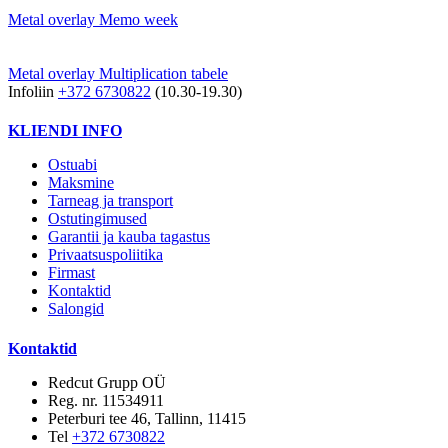
Metal overlay Memo week
Metal overlay Multiplication tabele
Infoliin
+372 6730822
(10.30-19.30)
KLIENDI INFO
Ostuabi
Maksmine
Tarneag ja transport
Ostutingimused
Garantii ja kauba tagastus
Privaatsuspoliitika
Firmast
Kontaktid
Salongid
Kontaktid
Redcut Grupp OÜ
Reg. nr. 11534911
Peterburi tee 46, Tallinn, 11415
Tel
+372 6730822