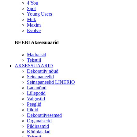
4 You
Spot
Young Users
Milk
Maxim
Evolve
BEEBI Aksessuaarid
Madratsid
Tekstiil
AKSESSUAARID
Dekoratiiv nõud
Seinapaneelid
Seinapaneelid LINERIO
Lauanõud
Lillepotid
Valgustid
Peeglid
Pildid
Dekoratiivesemed
Organaiserid
Pildiraamid
Küünlajalad