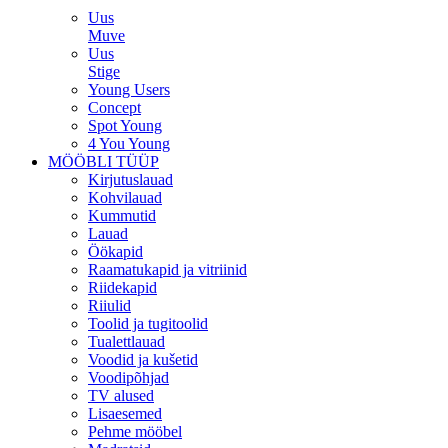
Uus
Muve
Uus
Stige
Young Users
Concept
Spot Young
4 You Young
MÖÖBLI TÜÜP
Kirjutuslauad
Kohvilauad
Kummutid
Lauad
Öökapid
Raamatukapid ja vitriinid
Riidekapid
Riiulid
Toolid ja tugitoolid
Tualettlauad
Voodid ja kušetid
Voodipõhjad
TV alused
Lisaesemed
Pehme mööbel