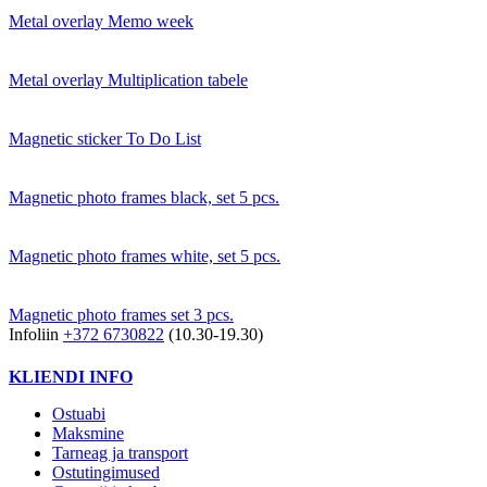
Metal overlay Memo week
Metal overlay Multiplication tabele
Magnetic sticker To Do List
Magnetic photo frames black, set 5 pcs.
Magnetic photo frames white, set 5 pcs.
Magnetic photo frames set 3 pcs.
Infoliin
+372 6730822
(10.30-19.30)
KLIENDI INFO
Ostuabi
Maksmine
Tarneag ja transport
Ostutingimused