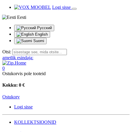
Logi sisse
Eesti
Русский
English
Suomi
Otsi:
ametlik esindaja:
0
Ostukorvis pole tooteid
Kokku:
0 €
Ostukorv
Logi sisse
KOLLEKTSIOONID