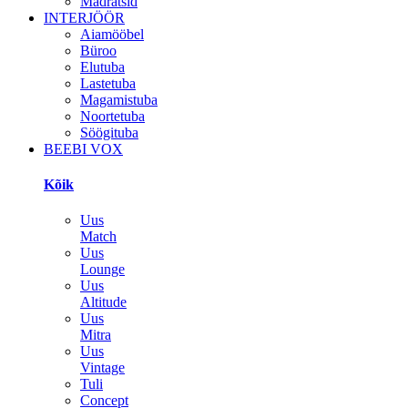
Madratsid
INTERJÖÖR
Aiamööbel
Büroo
Elutuba
Lastetuba
Magamistuba
Noortetuba
Söögituba
BEEBI VOX
Kõik
Uus
Match
Uus
Lounge
Uus
Altitude
Uus
Mitra
Uus
Vintage
Tuli
Concept