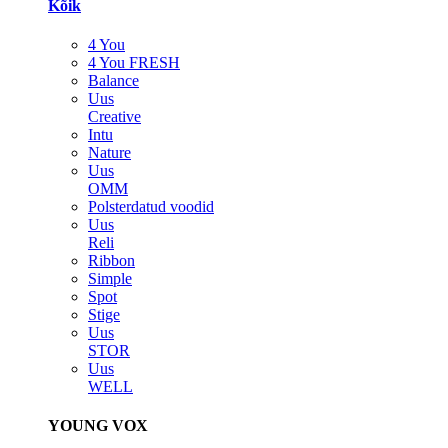
Kõik
4 You
4 You FRESH
Balance
Uus
Creative
Intu
Nature
Uus
OMM
Polsterdatud voodid
Uus
Reli
Ribbon
Simple
Spot
Stige
Uus
STOR
Uus
WELL
YOUNG VOX