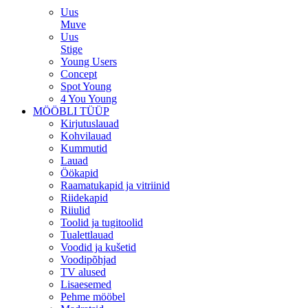
Uus
Muve
Uus
Stige
Young Users
Concept
Spot Young
4 You Young
MÖÖBLI TÜÜP
Kirjutuslauad
Kohvilauad
Kummutid
Lauad
Öökapid
Raamatukapid ja vitriinid
Riidekapid
Riiulid
Toolid ja tugitoolid
Tualettlauad
Voodid ja kušetid
Voodipõhjad
TV alused
Lisaesemed
Pehme mööbel