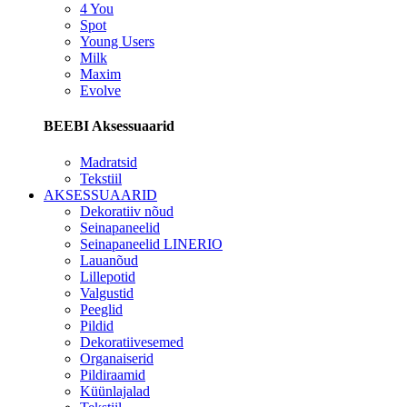
4 You
Spot
Young Users
Milk
Maxim
Evolve
BEEBI Aksessuaarid
Madratsid
Tekstiil
AKSESSUAARID
Dekoratiiv nõud
Seinapaneelid
Seinapaneelid LINERIO
Lauanõud
Lillepotid
Valgustid
Peeglid
Pildid
Dekoratiivesemed
Organaiserid
Pildiraamid
Küünlajalad