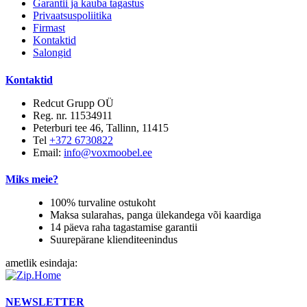
Garantii ja kauba tagastus
Privaatsuspoliitika
Firmast
Kontaktid
Salongid
Kontaktid
Redcut Grupp OÜ
Reg. nr. 11534911
Peterburi tee 46, Tallinn, 11415
Tel
+372 6730822
Email:
info@voxmoobel.ee
Miks meie?
100% turvaline ostukoht
Maksa sularahas, panga ülekandega või kaardiga
14 päeva raha tagastamise garantii
Suurepärane klienditeenindus
ametlik esindaja:
NEWSLETTER