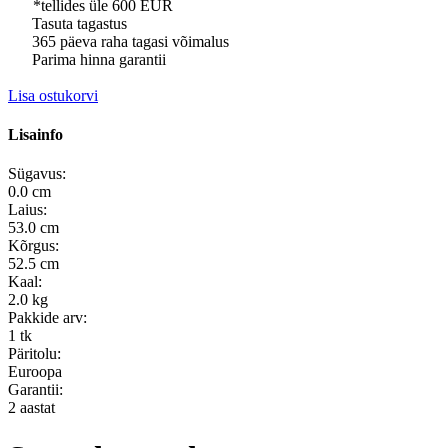
*tellides üle 600 EUR
Tasuta tagastus
365 päeva raha tagasi võimalus
Parima hinna garantii
Lisa ostukorvi
Lisainfo
Sügavus:
0.0 cm
Laius:
53.0 cm
Kõrgus:
52.5 cm
Kaal:
2.0 kg
Pakkide arv:
1 tk
Päritolu:
Euroopa
Garantii:
2 aastat