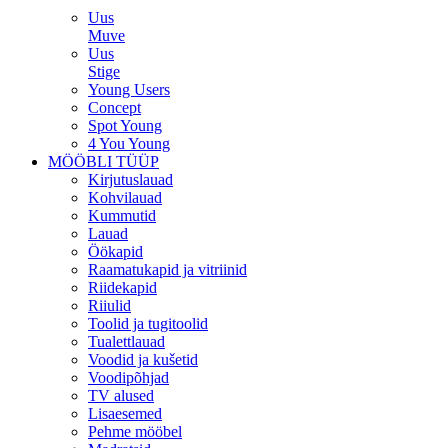
Uus
Muve
Uus
Stige
Young Users
Concept
Spot Young
4 You Young
MÖÖBLI TÜÜP
Kirjutuslauad
Kohvilauad
Kummutid
Lauad
Öökapid
Raamatukapid ja vitriinid
Riidekapid
Riiulid
Toolid ja tugitoolid
Tualettlauad
Voodid ja kušetid
Voodipõhjad
TV alused
Lisaesemed
Pehme mööbel