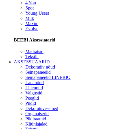
4 You
Spot
Young Users
Milk
Maxim
Evolve
BEEBI Aksessuaarid
Madratsid
Tekstiil
AKSESSUAARID
Dekoratiiv nõud
Seinapaneelid
Seinapaneelid LINERIO
Lauanõud
Lillepotid
Valgustid
Peeglid
Pildid
Dekoratiivesemed
Organaiserid
Pildiraamid
Küünlajalad