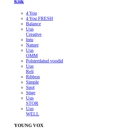
Kõik
4 You
4 You FRESH
Balance
Uus
Creative
Intu
Nature
Uus
OMM
Polsterdatud voodid
Uus
Reli
Ribbon
Simple
Spot
Stige
Uus
STOR
Uus
WELL
YOUNG VOX