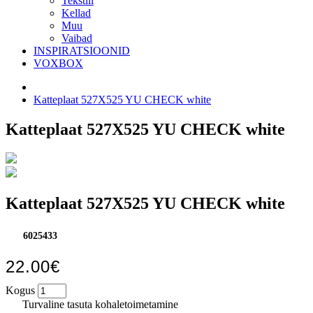
Tekstiil
Kellad
Muu
Vaibad
INSPIRATSIOONID
VOXBOX
Katteplaat 527X525 YU CHECK white
Katteplaat 527X525 YU CHECK white
Katteplaat 527X525 YU CHECK white
6025433
22.00€
Kogus
Turvaline tasuta kohaletoimetamine