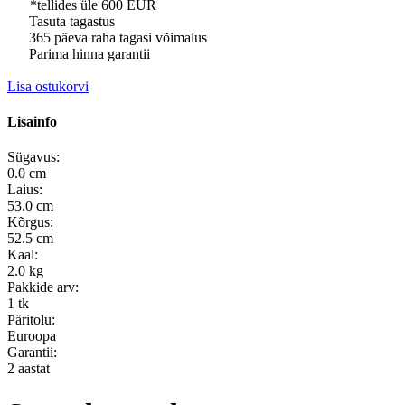
*tellides üle 600 EUR
Tasuta tagastus
365 päeva raha tagasi võimalus
Parima hinna garantii
Lisa ostukorvi
Lisainfo
Sügavus:
0.0 cm
Laius:
53.0 cm
Kõrgus:
52.5 cm
Kaal:
2.0 kg
Pakkide arv:
1 tk
Päritolu:
Euroopa
Garantii:
2 aastat