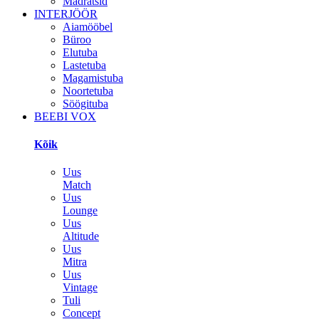
Madratsid
INTERJÖÖR
Aiamööbel
Büroo
Elutuba
Lastetuba
Magamistuba
Noortetuba
Söögituba
BEEBI VOX
Kõik
Uus
Match
Uus
Lounge
Uus
Altitude
Uus
Mitra
Uus
Vintage
Tuli
Concept