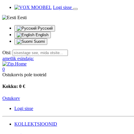
Logi sisse
Eesti
Русский
English
Suomi
Otsi:
ametlik esindaja:
0
Ostukorvis pole tooteid
Kokku:
0 €
Ostukorv
Logi sisse
KOLLEKTSIOONID