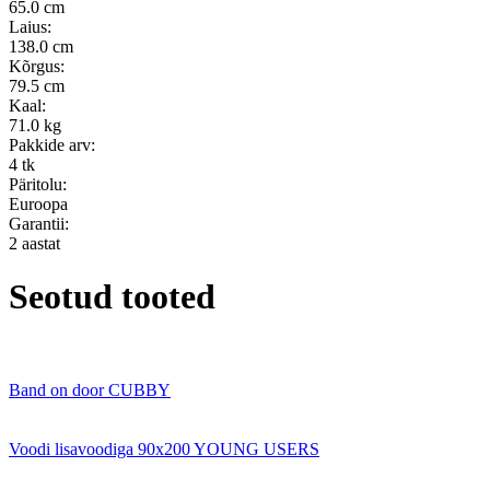
65.0 cm
Laius:
138.0 cm
Kõrgus:
79.5 cm
Kaal:
71.0 kg
Pakkide arv:
4 tk
Päritolu:
Euroopa
Garantii:
2 aastat
Seotud tooted
Band on door CUBBY
Voodi lisavoodiga 90x200 YOUNG USERS