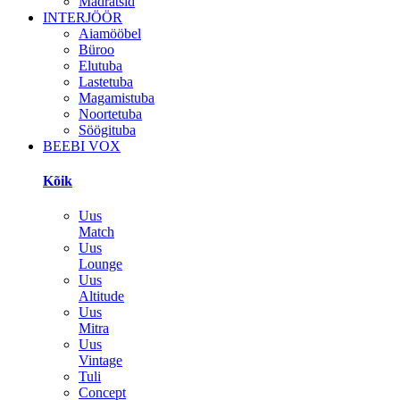
Madratsid
INTERJÖÖR
Aiamööbel
Büroo
Elutuba
Lastetuba
Magamistuba
Noortetuba
Söögituba
BEEBI VOX
Kõik
Uus
Match
Uus
Lounge
Uus
Altitude
Uus
Mitra
Uus
Vintage
Tuli
Concept