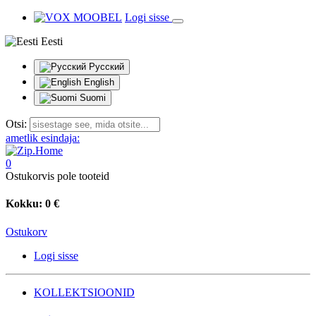
Logi sisse
Eesti
Русский
English
Suomi
Otsi:
ametlik esindaja:
0
Ostukorvis pole tooteid
Kokku:
0 €
Ostukorv
Logi sisse
KOLLEKTSIOONID