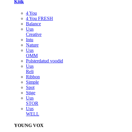
Kõik
4 You
4 You FRESH
Balance
Uus
Creative
Intu
Nature
Uus
OMM
Polsterdatud voodid
Uus
Reli
Ribbon
Simple
Spot
Stige
Uus
STOR
Uus
WELL
YOUNG VOX