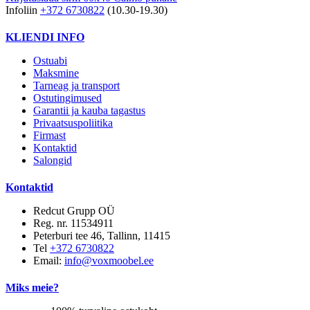
Infoliin
+372 6730822
(10.30-19.30)
KLIENDI INFO
Ostuabi
Maksmine
Tarneag ja transport
Ostutingimused
Garantii ja kauba tagastus
Privaatsuspoliitika
Firmast
Kontaktid
Salongid
Kontaktid
Redcut Grupp OÜ
Reg. nr. 11534911
Peterburi tee 46, Tallinn, 11415
Tel
+372 6730822
Email:
info@voxmoobel.ee
Miks meie?