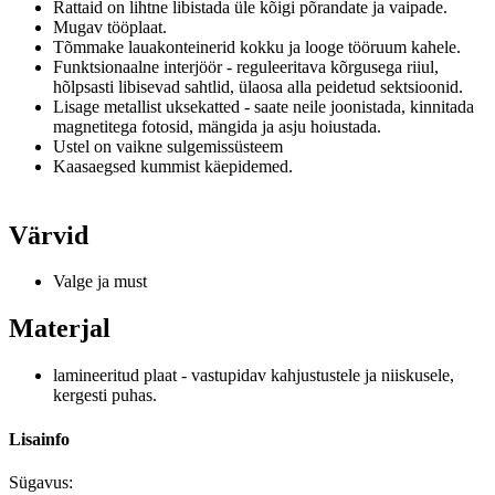
Rattaid on lihtne libistada üle kõigi põrandate ja vaipade.
Mugav tööplaat.
Tõmmake lauakonteinerid kokku ja looge tööruum kahele.
Funktsionaalne interjöör - reguleeritava kõrgusega riiul,
hõlpsasti libisevad sahtlid, ülaosa alla peidetud sektsioonid.
Lisage metallist uksekatted - saate neile joonistada, kinnitada
magnetitega fotosid, mängida ja asju hoiustada.
Ustel on vaikne
sulgemissüsteem
Kaasaegsed kummist käepidemed.
Värvid
Valge ja must
Materjal
lamineeritud plaat - vastupidav kahjustustele ja niiskusele,
kergesti puhas.
Lisainfo
Sügavus: