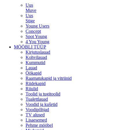
Uus
Muve
Uus
Stige
Young Users
Concept
Spot Young
4 You Young
MÖÖBLI TÜÜP
Kirjutuslauad
Kohvilauad
Kummutid
Lauad
Öökapid
Raamatukapid ja vitriinid
Riidekapid
Riiulid
Toolid ja tugitoolid
Tualettlauad
Voodid ja kušetid
Voodipõhjad
TV alused
Lisaesemed
Pehme mööbel