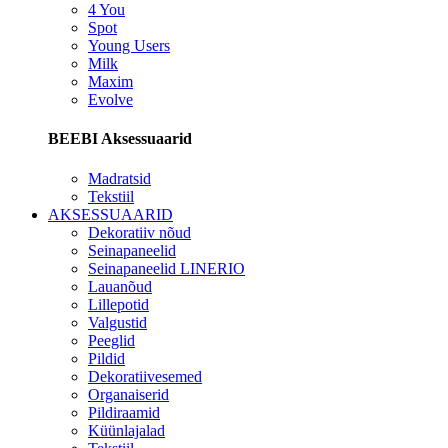
4 You
Spot
Young Users
Milk
Maxim
Evolve
BEEBI Aksessuaarid
Madratsid
Tekstiil
AKSESSUAARID
Dekoratiiv nõud
Seinapaneelid
Seinapaneelid LINERIO
Lauanõud
Lillepotid
Valgustid
Peeglid
Pildid
Dekoratiivesemed
Organaiserid
Pildiraamid
Küünlajalad