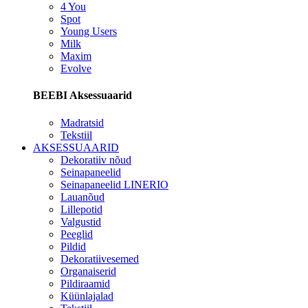
4 You
Spot
Young Users
Milk
Maxim
Evolve
BEEBI Aksessuaarid
Madratsid
Tekstiil
AKSESSUAARID
Dekoratiiv nõud
Seinapaneelid
Seinapaneelid LINERIO
Lauanõud
Lillepotid
Valgustid
Peeglid
Pildid
Dekoratiivesemed
Organaiserid
Pildiraamid
Küünlajalad