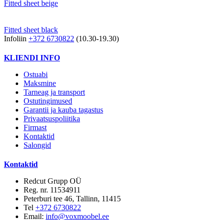
Fitted sheet beige
Fitted sheet black
Infoliin
+372 6730822
(10.30-19.30)
KLIENDI INFO
Ostuabi
Maksmine
Tarneag ja transport
Ostutingimused
Garantii ja kauba tagastus
Privaatsuspoliitika
Firmast
Kontaktid
Salongid
Kontaktid
Redcut Grupp OÜ
Reg. nr. 11534911
Peterburi tee 46, Tallinn, 11415
Tel
+372 6730822
Email:
info@voxmoobel.ee