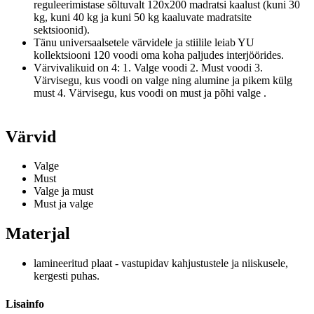
reguleerimistase sõltuvalt 120x200 madratsi kaalust (kuni 30
kg, kuni 40 kg ja kuni 50 kg kaaluvate madratsite
sektsioonid).
Tänu universaalsetele värvidele ja stiilile leiab YU
kollektsiooni 120 voodi oma koha paljudes interjöörides.
Värvivalikuid on 4: 1. Valge voodi 2. Must voodi 3.
Värvisegu, kus voodi on valge ning alumine ja pikem külg
must 4. Värvisegu, kus voodi on must ja põhi valge .
Värvid
Valge
Must
Valge ja must
Must ja valge
Materjal
lamineeritud plaat - vastupidav kahjustustele ja niiskusele,
kergesti puhas.
Lisainfo