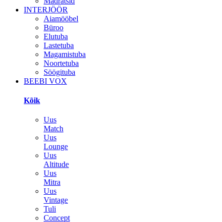
Madratsid
INTERJÖÖR
Aiamööbel
Büroo
Elutuba
Lastetuba
Magamistuba
Noortetuba
Söögituba
BEEBI VOX
Kõik
Uus
Match
Uus
Lounge
Uus
Altitude
Uus
Mitra
Uus
Vintage
Tuli
Concept