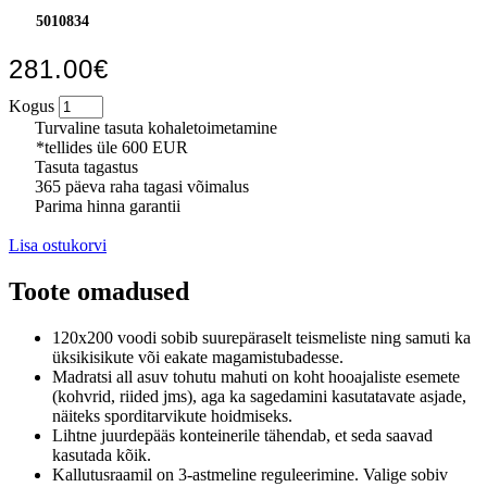
5010834
281.00€
Kogus
Turvaline tasuta kohaletoimetamine
*tellides üle 600 EUR
Tasuta tagastus
365 päeva raha tagasi võimalus
Parima hinna garantii
Lisa ostukorvi
Toote omadused
120x200 voodi sobib suurepäraselt teismeliste ning samuti ka
üksikisikute või eakate magamistubadesse.
Madratsi all asuv tohutu mahuti on koht hooajaliste esemete
(kohvrid, riided jms), aga ka sagedamini kasutatavate asjade,
näiteks sporditarvikute hoidmiseks.
Lihtne juurdepääs konteinerile tähendab, et seda saavad
kasutada kõik.
Kallutusraamil on 3-astmeline reguleerimine.
Valige sobiv