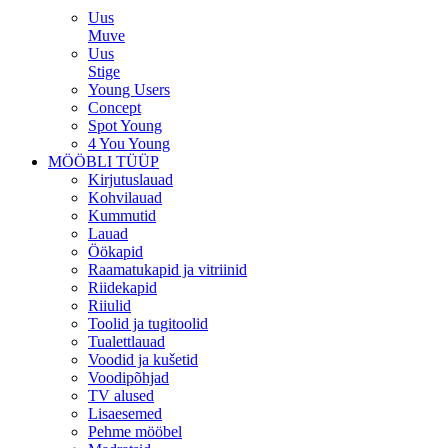
Uus
Muve
Uus
Stige
Young Users
Concept
Spot Young
4 You Young
MÖÖBLI TÜÜP
Kirjutuslauad
Kohvilauad
Kummutid
Lauad
Öökapid
Raamatukapid ja vitriinid
Riidekapid
Riiulid
Toolid ja tugitoolid
Tualettlauad
Voodid ja kušetid
Voodipõhjad
TV alused
Lisaesemed
Pehme mööbel