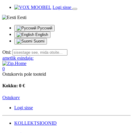
Logi sisse
Eesti
Русский
English
Suomi
Otsi:
ametlik esindaja:
0
Ostukorvis pole tooteid
Kokku:
0 €
Ostukorv
Logi sisse
KOLLEKTSIOONID