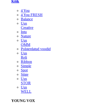
Kõik
4 You
4 You FRESH
Balance
Uus
Creative
Intu
Nature
Uus
OMM
Polsterdatud voodid
Uus
Reli
Ribbon
Simple
Spot
Stige
Uus
STOR
Uus
WELL
YOUNG VOX