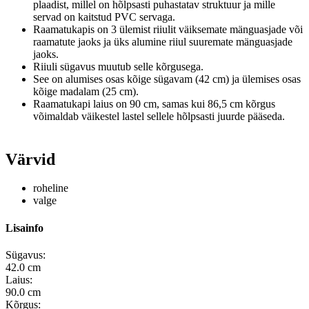
plaadist, millel on hõlpsasti puhastatav struktuur ja mille
servad on kaitstud PVC servaga.
Raamatukapis on 3 ülemist riiulit väiksemate mänguasjade või
raamatute jaoks ja üks alumine riiul suuremate mänguasjade
jaoks.
Riiuli sügavus muutub selle kõrgusega.
See on alumises osas kõige sügavam (42 cm) ja ülemises osas
kõige madalam (25 cm).
Raamatukapi laius on 90 cm, samas kui 86,5 cm kõrgus
võimaldab väikestel lastel sellele hõlpsasti juurde pääseda.
Värvid
roheline
valge
Lisainfo
Sügavus:
42.0 cm
Laius:
90.0 cm
Kõrgus: