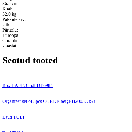
86.5 cm
Kaal:
32.0 kg
Pakkide arv:
2 tk
Päritolu:
Euroopa
Garantii:
2 aastat
Seotud tooted
Box BAFFO mdf DE6984
Organizer set of 3pcs CORDE beige B2003C3S3
Laud TULI