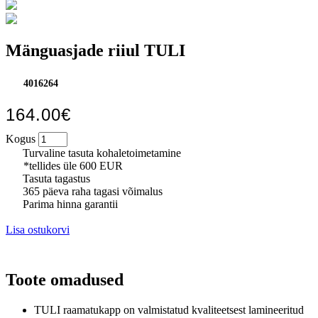
Mänguasjade riiul TULI
4016264
164.00€
Kogus
Turvaline tasuta kohaletoimetamine
*tellides üle 600 EUR
Tasuta tagastus
365 päeva raha tagasi võimalus
Parima hinna garantii
Lisa ostukorvi
Toote omadused
TULI raamatukapp on valmistatud kvaliteetsest lamineeritud