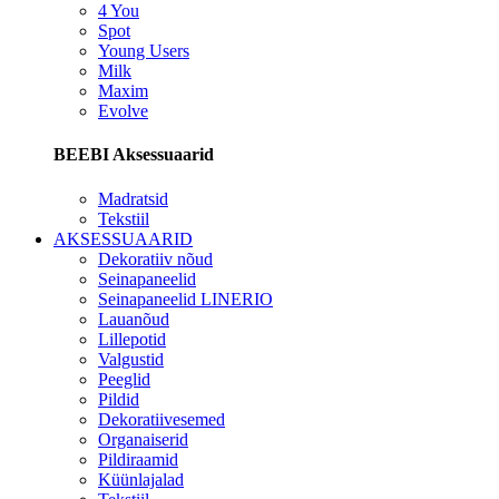
4 You
Spot
Young Users
Milk
Maxim
Evolve
BEEBI Aksessuaarid
Madratsid
Tekstiil
AKSESSUAARID
Dekoratiiv nõud
Seinapaneelid
Seinapaneelid LINERIO
Lauanõud
Lillepotid
Valgustid
Peeglid
Pildid
Dekoratiivesemed
Organaiserid
Pildiraamid
Küünlajalad