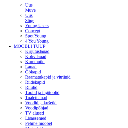
Uus
Muve
Uus
Stige
Young Users
Concept
Spot Young
4 You Young
MÖÖBLI TÜÜP
Kirjutuslauad
Kohvilauad
Kummutid
Lauad
Öökapid
Raamatukapid ja vitriinid
Riidekapid
Riiulid
Toolid ja tugitoolid
Tualettlauad
Voodid ja kušetid
Voodipõhjad
TV alused
Lisaesemed
Pehme mööbel