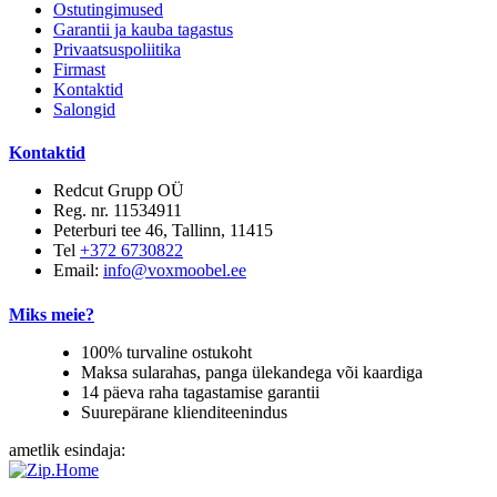
Ostutingimused
Garantii ja kauba tagastus
Privaatsuspoliitika
Firmast
Kontaktid
Salongid
Kontaktid
Redcut Grupp OÜ
Reg. nr. 11534911
Peterburi tee 46, Tallinn, 11415
Tel
+372 6730822
Email:
info@voxmoobel.ee
Miks meie?
100% turvaline ostukoht
Maksa sularahas, panga ülekandega või kaardiga
14 päeva raha tagastamise garantii
Suurepärane klienditeenindus
ametlik esindaja: