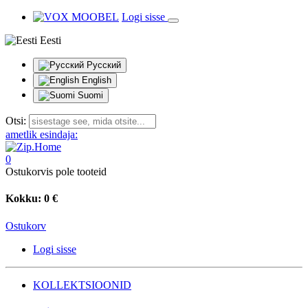
Logi sisse
Eesti
Русский
English
Suomi
Otsi:
ametlik esindaja:
0
Ostukorvis pole tooteid
Kokku:
0 €
Ostukorv
Logi sisse
KOLLEKTSIOONID