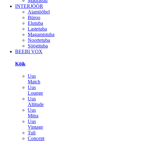
Madratsid
INTERJÖÖR
Aiamööbel
Büroo
Elutuba
Lastetuba
Magamistuba
Noortetuba
Söögituba
BEEBI VOX
Kõik
Uus
Match
Uus
Lounge
Uus
Altitude
Uus
Mitra
Uus
Vintage
Tuli
Concept