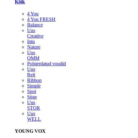
Kõik
4 You
4 You FRESH
Balance
Uus
Creative
Intu
Nature
Uus
OMM
Polsterdatud voodid
Uus
Reli
Ribbon
Simple
Spot
Stige
Uus
STOR
Uus
WELL
YOUNG VOX