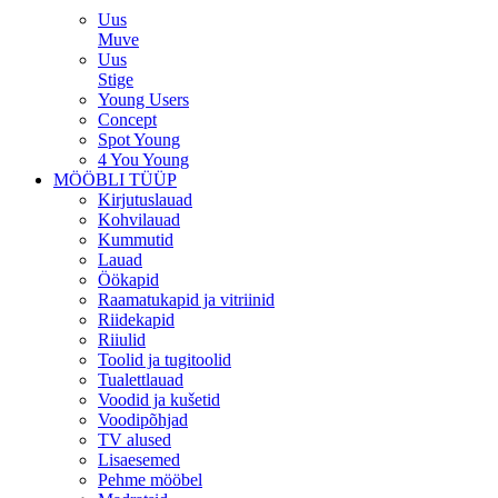
Uus
Muve
Uus
Stige
Young Users
Concept
Spot Young
4 You Young
MÖÖBLI TÜÜP
Kirjutuslauad
Kohvilauad
Kummutid
Lauad
Öökapid
Raamatukapid ja vitriinid
Riidekapid
Riiulid
Toolid ja tugitoolid
Tualettlauad
Voodid ja kušetid
Voodipõhjad
TV alused
Lisaesemed
Pehme mööbel