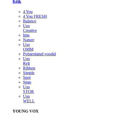
Kõik
4 You
4 You FRESH
Balance
Uus
Creative
Intu
Nature
Uus
OMM
Polsterdatud voodid
Uus
Reli
Ribbon
Simple
Spot
Stige
Uus
STOR
Uus
WELL
YOUNG VOX