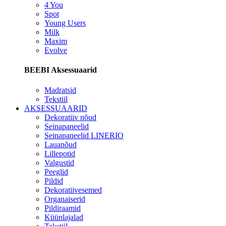
4 You
Spot
Young Users
Milk
Maxim
Evolve
BEEBI Aksessuaarid
Madratsid
Tekstiil
AKSESSUAARID
Dekoratiiv nõud
Seinapaneelid
Seinapaneelid LINERIO
Lauanõud
Lillepotid
Valgustid
Peeglid
Pildid
Dekoratiivesemed
Organaiserid
Pildiraamid
Küünlajalad