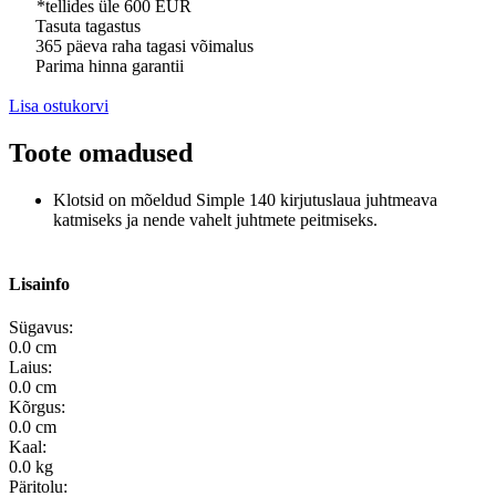
*tellides üle 600 EUR
Tasuta tagastus
365 päeva raha tagasi võimalus
Parima hinna garantii
Lisa ostukorvi
Toote omadused
Klotsid on mõeldud Simple 140 kirjutuslaua juhtmeava
katmiseks ja nende vahelt juhtmete peitmiseks.
Lisainfo
Sügavus:
0.0 cm
Laius:
0.0 cm
Kõrgus:
0.0 cm
Kaal:
0.0 kg
Päritolu: