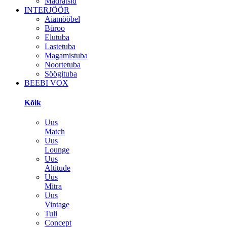
Madratsid
INTERJÖÖR
Aiamööbel
Büroo
Elutuba
Lastetuba
Magamistuba
Noortetuba
Söögituba
BEEBI VOX
Kõik
Uus
Match
Uus
Lounge
Uus
Altitude
Uus
Mitra
Uus
Vintage
Tuli
Concept