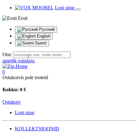
Logi sisse
Eesti
Русский
English
Suomi
Otsi:
ametlik esindaja:
0
Ostukorvis pole tooteid
Kokku:
0 €
Ostukorv
Logi sisse
KOLLEKTSIOONID