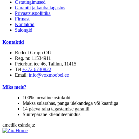
Ostutingimused
Garantii ja kauba tagastus
Privaatsuspoliitika
Firmast
Kontaktid
Salongid
Kontaktid
Redcut Grupp OÜ
Reg. nr. 11534911
Peterburi tee 46, Tallinn, 11415
Tel
+372 6730822
Email:
info@voxmoobel.ee
Miks meie?
100% turvaline ostukoht
Maksa sularahas, panga ülekandega või kaardiga
14 päeva raha tagastamise garantii
Suurepärane klienditeenindus
ametlik esindaja: