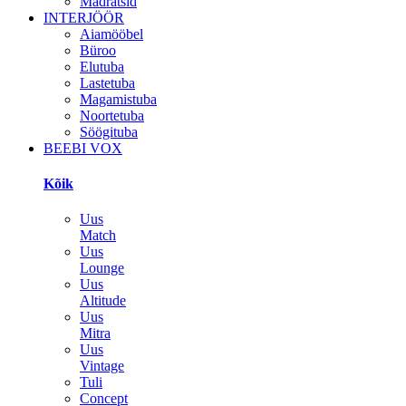
Madratsid
INTERJÖÖR
Aiamööbel
Büroo
Elutuba
Lastetuba
Magamistuba
Noortetuba
Söögituba
BEEBI VOX
Kõik
Uus
Match
Uus
Lounge
Uus
Altitude
Uus
Mitra
Uus
Vintage
Tuli
Concept