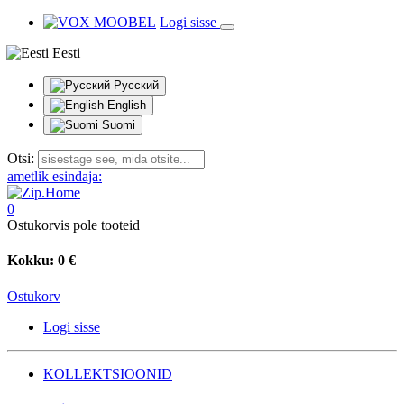
Logi sisse
Eesti
Русский
English
Suomi
Otsi:
ametlik esindaja:
0
Ostukorvis pole tooteid
Kokku:
0 €
Ostukorv
Logi sisse
KOLLEKTSIOONID