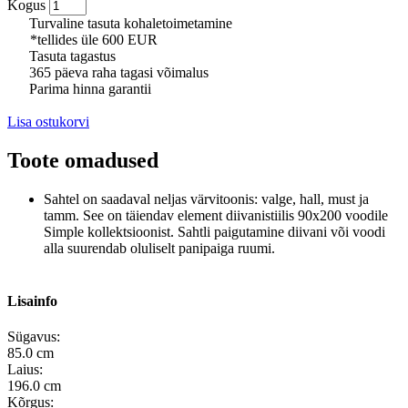
Kogus
Turvaline tasuta kohaletoimetamine
*tellides üle 600 EUR
Tasuta tagastus
365 päeva raha tagasi võimalus
Parima hinna garantii
Lisa ostukorvi
Toote omadused
Sahtel on saadaval neljas värvitoonis: valge, hall, must ja
tamm. See on täiendav element diivanistiilis 90x200 voodile
Simple kollektsioonist. Sahtli paigutamine diivani või voodi
alla suurendab oluliselt panipaiga ruumi.
Lisainfo
Sügavus:
85.0 cm
Laius:
196.0 cm
Kõrgus: