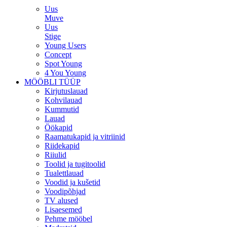
Uus
Muve
Uus
Stige
Young Users
Concept
Spot Young
4 You Young
MÖÖBLI TÜÜP
Kirjutuslauad
Kohvilauad
Kummutid
Lauad
Öökapid
Raamatukapid ja vitriinid
Riidekapid
Riiulid
Toolid ja tugitoolid
Tualettlauad
Voodid ja kušetid
Voodipõhjad
TV alused
Lisaesemed
Pehme mööbel