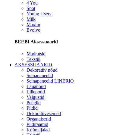
4 You
Spot
Young Users
Milk
Maxim
Evolve
BEEBI Aksessuaarid
Madratsid
Tekstiil
AKSESSUAARID
Dekoratiiv nõud
Seinapaneelid
Seinapaneelid LINERIO
Lauanõud
Lillepotid
Valgustid
Peeglid
Pildid
Dekoratiivesemed
Organaiserid
Pildiraamid
Küünlajalad