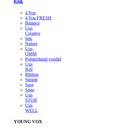
Kõik
4 You
4 You FRESH
Balance
Uus
Creative
Intu
Nature
Uus
OMM
Polsterdatud voodid
Uus
Reli
Ribbon
Simple
Spot
Stige
Uus
STOR
Uus
WELL
YOUNG VOX