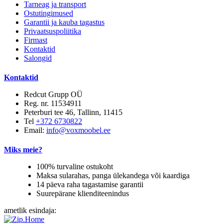
Tarneag ja transport
Ostutingimused
Garantii ja kauba tagastus
Privaatsuspoliitika
Firmast
Kontaktid
Salongid
Kontaktid
Redcut Grupp OÜ
Reg. nr. 11534911
Peterburi tee 46, Tallinn, 11415
Tel
+372 6730822
Email:
info@voxmoobel.ee
Miks meie?
100% turvaline ostukoht
Maksa sularahas, panga ülekandega või kaardiga
14 päeva raha tagastamise garantii
Suurepärane klienditeenindus
ametlik esindaja: