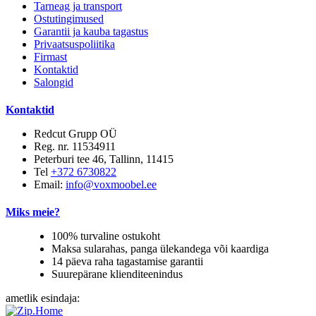
Tarneag ja transport
Ostutingimused
Garantii ja kauba tagastus
Privaatsuspoliitika
Firmast
Kontaktid
Salongid
Kontaktid
Redcut Grupp OÜ
Reg. nr. 11534911
Peterburi tee 46, Tallinn, 11415
Tel
+372 6730822
Email:
info@voxmoobel.ee
Miks meie?
100% turvaline ostukoht
Maksa sularahas, panga ülekandega või kaardiga
14 päeva raha tagastamise garantii
Suurepärane klienditeenindus
ametlik esindaja: