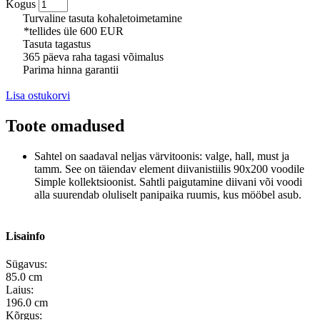
Kogus
Turvaline tasuta kohaletoimetamine
*tellides üle 600 EUR
Tasuta tagastus
365 päeva raha tagasi võimalus
Parima hinna garantii
Lisa ostukorvi
Toote omadused
Sahtel on saadaval neljas värvitoonis: valge, hall, must ja
tamm. See on täiendav element diivanistiilis 90x200 voodile
Simple kollektsioonist. Sahtli paigutamine diivani või voodi
alla suurendab oluliselt panipaika ruumis, kus mööbel asub.
Lisainfo
Sügavus:
85.0 cm
Laius:
196.0 cm
Kõrgus: