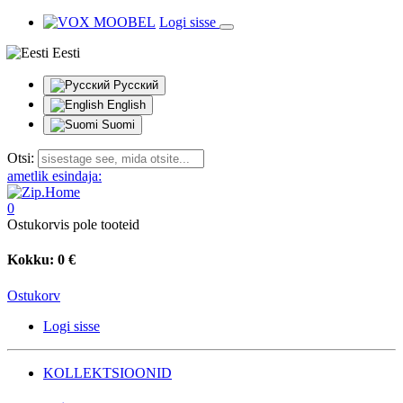
Logi sisse
Eesti
Русский
English
Suomi
Otsi:
ametlik esindaja:
0
Ostukorvis pole tooteid
Kokku:
0 €
Ostukorv
Logi sisse
KOLLEKTSIOONID