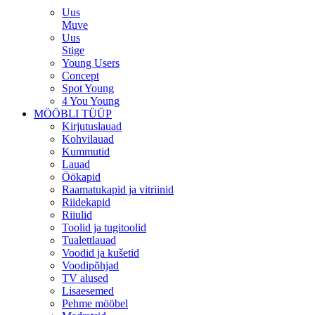
Uus
Muve
Uus
Stige
Young Users
Concept
Spot Young
4 You Young
MÖÖBLI TÜÜP
Kirjutuslauad
Kohvilauad
Kummutid
Lauad
Öökapid
Raamatukapid ja vitriinid
Riidekapid
Riiulid
Toolid ja tugitoolid
Tualettlauad
Voodid ja kušetid
Voodipõhjad
TV alused
Lisaesemed
Pehme mööbel