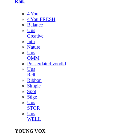
Kõik
4 You
4 You FRESH
Balance
Uus
Creative
Intu
Nature
Uus
OMM
Polsterdatud voodid
Uus
Reli
Ribbon
Simple
Spot
Stige
Uus
STOR
Uus
WELL
YOUNG VOX