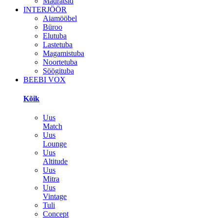
Madratsid
INTERJÖÖR
Aiamööbel
Büroo
Elutuba
Lastetuba
Magamistuba
Noortetuba
Söögituba
BEEBI VOX
Kõik
Uus
Match
Uus
Lounge
Uus
Altitude
Uus
Mitra
Uus
Vintage
Tuli
Concept