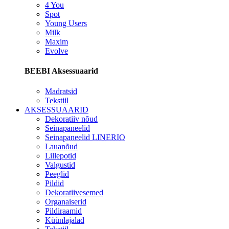
4 You
Spot
Young Users
Milk
Maxim
Evolve
BEEBI Aksessuaarid
Madratsid
Tekstiil
AKSESSUAARID
Dekoratiiv nõud
Seinapaneelid
Seinapaneelid LINERIO
Lauanõud
Lillepotid
Valgustid
Peeglid
Pildid
Dekoratiivesemed
Organaiserid
Pildiraamid
Küünlajalad