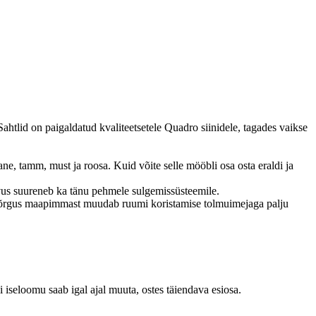
Sahtlid on paigaldatud kvaliteetsetele Quadro siinidele, tagades vaikse
unane, tamm, must ja roosa.
Kuid võite selle mööbli osa osta eraldi ja
s suureneb ka tänu pehmele sulgemissüsteemile.
õrgus maapimmast muudab ruumi koristamise tolmuimejaga palju
 iseloomu saab igal ajal muuta, ostes täiendava esiosa.