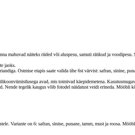
nna mahuvad näiteks riided või aluspesu, samuti rätikud ja voodipesu.
e jaoks.
riandiga.
Ostmise etapis saate valida ühe 6st värvist: safran, sinine, p
silikoonviimistlusega avad, mis toimivad käepidemetena.
Kasutusmugavu
ad.
Nende tegelik kaugus võib fotodel näidatust veidi erineda.
Mööbli k
stele.
Variante on 6: safran, sinine, punane, tamm, must ja roosa.
Mööbli