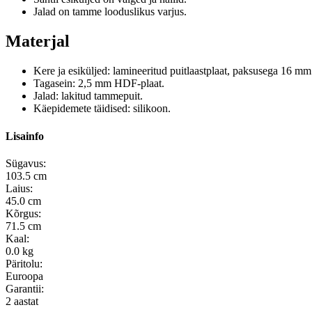
Jalad on tamme looduslikus varjus.
Materjal
Kere ja esiküljed: lamineeritud puitlaastplaat, paksusega 16 mm
Tagasein: 2,5 mm HDF-plaat.
Jalad: lakitud tammepuit.
Käepidemete täidised: silikoon.
Lisainfo
Sügavus:
103.5 cm
Laius:
45.0 cm
Kõrgus:
71.5 cm
Kaal:
0.0 kg
Päritolu:
Euroopa
Garantii:
2 aastat