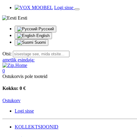
Logi sisse
Eesti
Русский
English
Suomi
Otsi:
ametlik esindaja:
0
Ostukorvis pole tooteid
Kokku:
0 €
Ostukorv
Logi sisse
KOLLEKTSIOONID