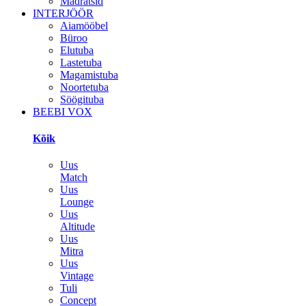
Madratsid
INTERJÖÖR
Aiamööbel
Büroo
Elutuba
Lastetuba
Magamistuba
Noortetuba
Söögituba
BEEBI VOX
Kõik
Uus
Match
Uus
Lounge
Uus
Altitude
Uus
Mitra
Uus
Vintage
Tuli
Concept