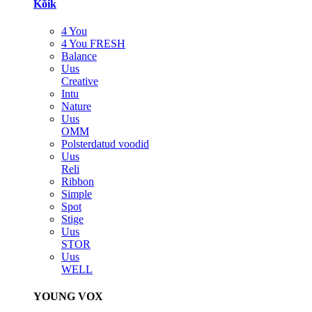
Kõik
4 You
4 You FRESH
Balance
Uus
Creative
Intu
Nature
Uus
OMM
Polsterdatud voodid
Uus
Reli
Ribbon
Simple
Spot
Stige
Uus
STOR
Uus
WELL
YOUNG VOX