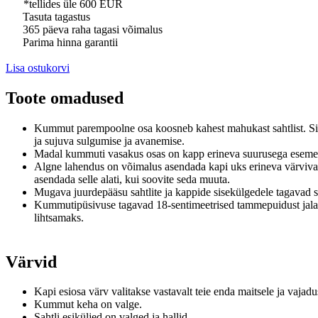
*tellides üle 600 EUR
Tasuta tagastus
365 päeva raha tagasi võimalus
Parima hinna garantii
Lisa ostukorvi
Toote omadused
Kummut parempoolne osa koosneb kahest mahukast sahtlist.
Si
ja sujuva sulgumise ja avanemise.
Madal kummuti vasakus osas on kapp erineva suurusega esemet
Algne lahendus on võimalus asendada
kapi
uks
erineva värviva
asendada selle alati, kui soovite seda muuta.
Mugava juurdepääsu sahtlite ja kappide sisekülgedele tagavad 
Kummutipüsivuse tagavad 18-sentimeetrised tammepuidust jal
lihtsamaks.
Värvid
Kapi esiosa värv valitakse vastavalt teie enda maitsele ja vajadu
Kummut keha on valge.
Sahtli esiküljed on valged ja hallid.