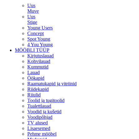
Uus
Muve
Uus
Stige
Young Users
Concept
Spot Young
4 You Young
MÖÖBLI TÜÜP
Kirjutuslauad
Kohvilauad
Kummutid
Lauad
Öökapid
Raamatukapid ja vitriinid
Riidekapid
Riiulid
Toolid ja tugitoolid
Tualettlauad
Voodid ja kušetid
Voodipõhjad
TV alused
Lisaesemed
Pehme mööbel