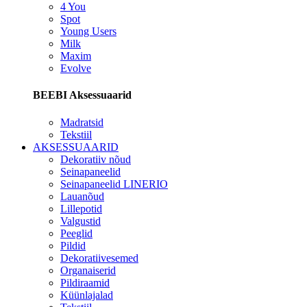
4 You
Spot
Young Users
Milk
Maxim
Evolve
BEEBI Aksessuaarid
Madratsid
Tekstiil
AKSESSUAARID
Dekoratiiv nõud
Seinapaneelid
Seinapaneelid LINERIO
Lauanõud
Lillepotid
Valgustid
Peeglid
Pildid
Dekoratiivesemed
Organaiserid
Pildiraamid
Küünlajalad