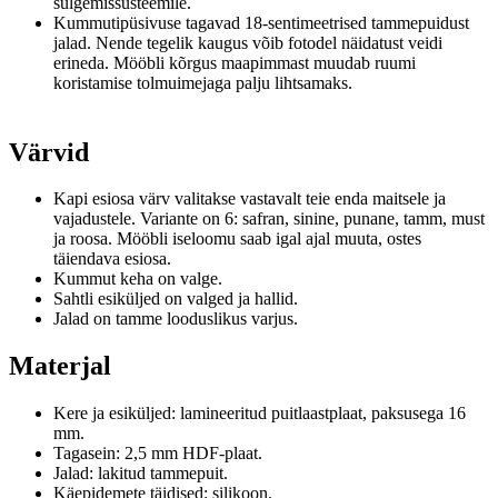
sulgemissüsteemile.
Kummutipüsivuse tagavad 18-sentimeetrised tammepuidust
jalad.
Nende tegelik kaugus võib fotodel näidatust veidi
erineda.
Mööbli kõrgus maapimmast muudab ruumi
koristamise tolmuimejaga palju lihtsamaks.
Värvid
Kapi esiosa värv valitakse vastavalt teie enda maitsele ja
vajadustele.
Variante on 6: safran, sinine, punane, tamm, must
ja roosa.
Mööbli iseloomu saab igal ajal muuta, ostes
täiendava esiosa.
Kummut keha on valge.
Sahtli esiküljed on valged ja hallid.
Jalad on tamme looduslikus varjus.
Materjal
Kere ja esiküljed: lamineeritud puitlaastplaat, paksusega 16
mm.
Tagasein: 2,5 mm HDF-plaat.
Jalad: lakitud tammepuit.
Käepidemete täidised: silikoon.