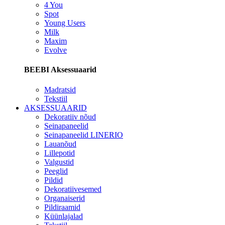
4 You
Spot
Young Users
Milk
Maxim
Evolve
BEEBI Aksessuaarid
Madratsid
Tekstiil
AKSESSUAARID
Dekoratiiv nõud
Seinapaneelid
Seinapaneelid LINERIO
Lauanõud
Lillepotid
Valgustid
Peeglid
Pildid
Dekoratiivesemed
Organaiserid
Pildiraamid
Küünlajalad