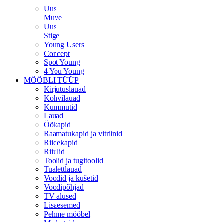
Uus
Muve
Uus
Stige
Young Users
Concept
Spot Young
4 You Young
MÖÖBLI TÜÜP
Kirjutuslauad
Kohvilauad
Kummutid
Lauad
Öökapid
Raamatukapid ja vitriinid
Riidekapid
Riiulid
Toolid ja tugitoolid
Tualettlauad
Voodid ja kušetid
Voodipõhjad
TV alused
Lisaesemed
Pehme mööbel