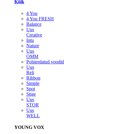
Kõik
4 You
4 You FRESH
Balance
Uus
Creative
Intu
Nature
Uus
OMM
Polsterdatud voodid
Uus
Reli
Ribbon
Simple
Spot
Stige
Uus
STOR
Uus
WELL
YOUNG VOX