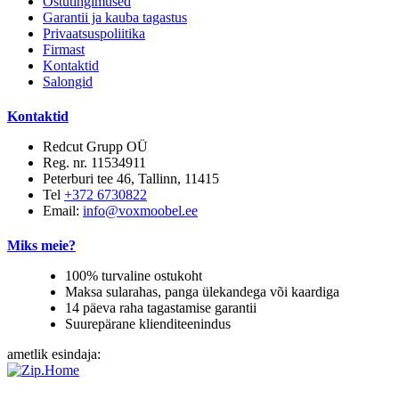
Ostutingimused
Garantii ja kauba tagastus
Privaatsuspoliitika
Firmast
Kontaktid
Salongid
Kontaktid
Redcut Grupp OÜ
Reg. nr. 11534911
Peterburi tee 46, Tallinn, 11415
Tel
+372 6730822
Email:
info@voxmoobel.ee
Miks meie?
100% turvaline ostukoht
Maksa sularahas, panga ülekandega või kaardiga
14 päeva raha tagastamise garantii
Suurepärane klienditeenindus
ametlik esindaja: