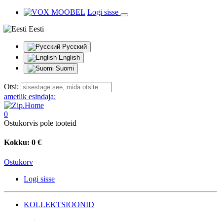
Logi sisse
Eesti
Русский
English
Suomi
Otsi:
ametlik esindaja:
0
Ostukorvis pole tooteid
Kokku:
0 €
Ostukorv
Logi sisse
KOLLEKTSIOONID