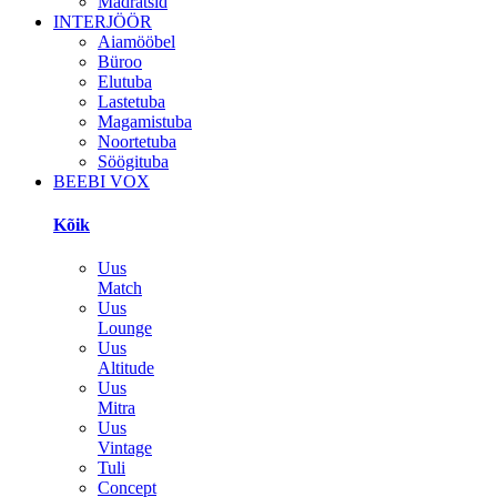
Madratsid
INTERJÖÖR
Aiamööbel
Büroo
Elutuba
Lastetuba
Magamistuba
Noortetuba
Söögituba
BEEBI VOX
Kõik
Uus
Match
Uus
Lounge
Uus
Altitude
Uus
Mitra
Uus
Vintage
Tuli
Concept