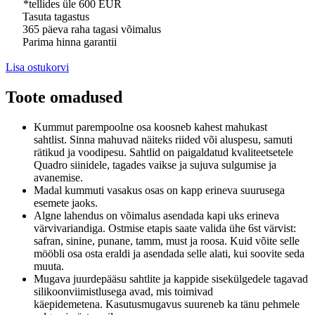
*tellides üle 600 EUR
Tasuta tagastus
365 päeva raha tagasi võimalus
Parima hinna garantii
Lisa ostukorvi
Toote omadused
Kummut parempoolne osa koosneb kahest mahukast
sahtlist.
Sinna mahuvad näiteks riided või aluspesu, samuti
rätikud ja voodipesu.
Sahtlid on paigaldatud kvaliteetsetele
Quadro siinidele, tagades vaikse ja sujuva sulgumise ja
avanemise.
Madal kummuti vasakus osas on kapp erineva suurusega
esemete jaoks.
Algne lahendus on võimalus asendada
kapi
uks
erineva
värvivariandiga.
Ostmise etapis saate valida ühe 6st värvist:
safran, sinine, punane, tamm, must ja roosa.
Kuid võite selle
mööbli osa osta eraldi ja asendada selle alati, kui soovite seda
muuta.
Mugava juurdepääsu sahtlite ja kappide sisekülgedele tagavad
silikoonviimistlusega avad, mis toimivad
käepidemetena.
Kasutusmugavus suureneb ka tänu pehmele