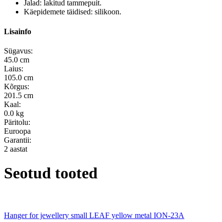
Jalad: lakitud tammepuit.
Käepidemete täidised: silikoon.
Lisainfo
Sügavus:
45.0 cm
Laius:
105.0 cm
Kõrgus:
201.5 cm
Kaal:
0.0 kg
Päritolu:
Euroopa
Garantii:
2 aastat
Seotud tooted
Hanger for jewellery small LEAF yellow metal ION-23A