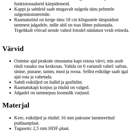
funktsionaalseid käepidemeid.
Kappi ja sahtleid saab mugavalt sulgeda tänu pehmele
sulgemissüsteemile.
Raamaturiiul on kerge tänu 18 cm kõrgustele täispuidust
tammest jalgadele, mille abil on toas lihtne puhastada.
Tegelikult võivad nende vahed fotodel näidatust veidi erineda.
Värvid
Ostmise ajal peaksite otsustama kapi esiosa värvi, mis asub
riiuli vasaku osa keskosas.
Valida on 6 variandi vahel: safran,
sinine, punane, tamm, must ja roosa.
Sellist esikülge saab igal
ajal osta ja vahetada.
Sahtli esiküljed on hallid ja grafiidist.
Raamatukapi korpus ja riiulid on valged.
Jalgadel on tammepuu loomulik varjund.
Materjal
Kere, esiküljed ja riiulid: 16 mm paksune lamineeritud
puitlaastplaat.
Tagasein: 2,5 mm HDF-plaat.