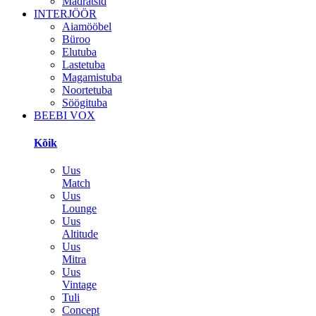
Madratsid
INTERJÖÖR
Aiamööbel
Büroo
Elutuba
Lastetuba
Magamistuba
Noortetuba
Söögituba
BEEBI VOX
Kõik
Uus
Match
Uus
Lounge
Uus
Altitude
Uus
Mitra
Uus
Vintage
Tuli
Concept