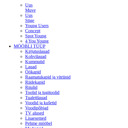
Uus
Muve
Uus
Stige
Young Users
Concept
Spot Young
4 You Young
MÖÖBLI TÜÜP
Kirjutuslauad
Kohvilauad
Kummutid
Lauad
Öökapid
Raamatukapid ja vitriinid
Riidekapid
Riiulid
Toolid ja tugitoolid
Tualettlauad
Voodid ja kušetid
Voodipõhjad
TV alused
Lisaesemed
Pehme mööbel