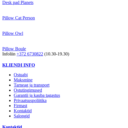
Desk pad Planets
Pillow Cat Person
Pillow Owl
Pillow Boule
Infoliin
+372 6730822
(10.30-19.30)
KLIENDI INFO
Ostuabi
Maksmine
Tarneag ja transport
Ostutingimused
Garantii ja kauba tagastus
Privaatsuspoliitika
Firmast
Kontaktid
Salongid
Kontaktid