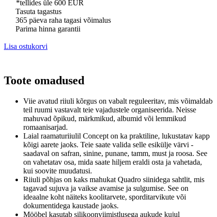
*tellides üle 600 EUR
Tasuta tagastus
365 päeva raha tagasi võimalus
Parima hinna garantii
Lisa ostukorvi
Toote omadused
Viie avatud riiuli kõrgus on vabalt reguleeritav, mis võimaldab
teil ruumi vastavalt teie vajadustele organiseerida.
Neisse
mahuvad õpikud, märkmikud, albumid või lemmikud
romaanisarjad.
Laial raamaturiiulil Concept on ka praktiline, lukustatav kapp
kõigi aarete jaoks.
Teie saate valida selle esikülje värvi -
saadaval on safran, sinine, punane, tamm, must ja roosa.
See
on vahetatav osa, mida saate hiljem eraldi osta ja vahetada,
kui soovite muudatusi.
Riiuli põhjas on kaks mahukat Quadro siinidega sahtlit, mis
tagavad sujuva ja vaikse avamise ja sulgumise.
See on
ideaalne koht näiteks koolitarvete, sporditarvikute või
dokumentidega kaustade jaoks.
Mööbel kasutab silikoonviimistlusega aukude kujul