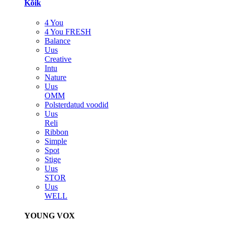
Kõik
4 You
4 You FRESH
Balance
Uus
Creative
Intu
Nature
Uus
OMM
Polsterdatud voodid
Uus
Reli
Ribbon
Simple
Spot
Stige
Uus
STOR
Uus
WELL
YOUNG VOX