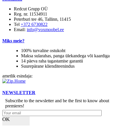
Redcut Grupp OÜ
Reg. nr. 11534911
Peterburi tee 46, Tallinn, 11415
Tel
+372 6730822
Email:
info@voxmoobel.ee
Miks meie?
100% turvaline ostukoht
Maksa sularahas, panga ülekandega või kaardiga
14 päeva raha tagastamise garantii
Suurepärane klienditeenindus
ametlik esindaja:
NEWSLETTER
Subscribe to the newsletter and be the first to know about
premieres!
OK