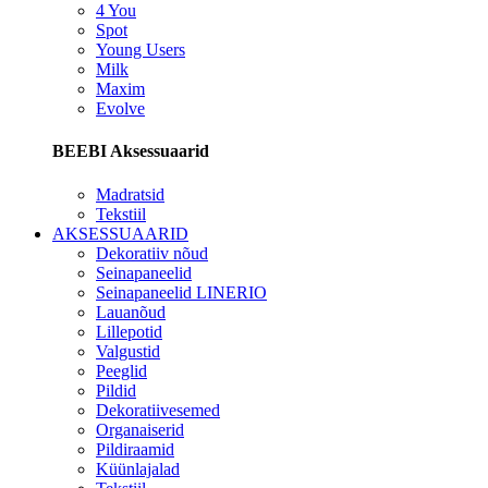
4 You
Spot
Young Users
Milk
Maxim
Evolve
BEEBI Aksessuaarid
Madratsid
Tekstiil
AKSESSUAARID
Dekoratiiv nõud
Seinapaneelid
Seinapaneelid LINERIO
Lauanõud
Lillepotid
Valgustid
Peeglid
Pildid
Dekoratiivesemed
Organaiserid
Pildiraamid
Küünlajalad