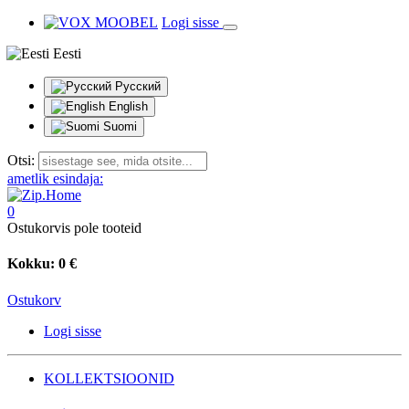
Logi sisse
Eesti
Русский
English
Suomi
Otsi:
ametlik esindaja:
0
Ostukorvis pole tooteid
Kokku:
0 €
Ostukorv
Logi sisse
KOLLEKTSIOONID