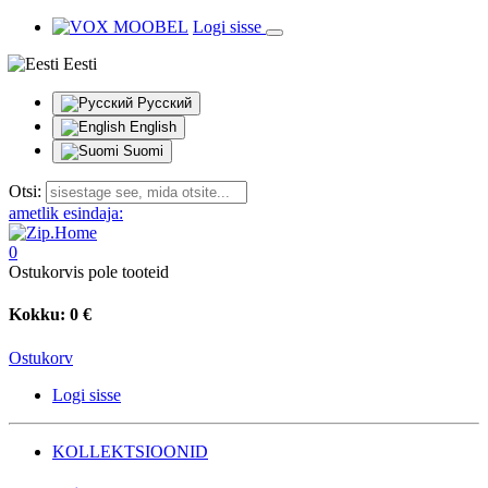
Logi sisse
Eesti
Русский
English
Suomi
Otsi:
ametlik esindaja:
0
Ostukorvis pole tooteid
Kokku:
0 €
Ostukorv
Logi sisse
KOLLEKTSIOONID