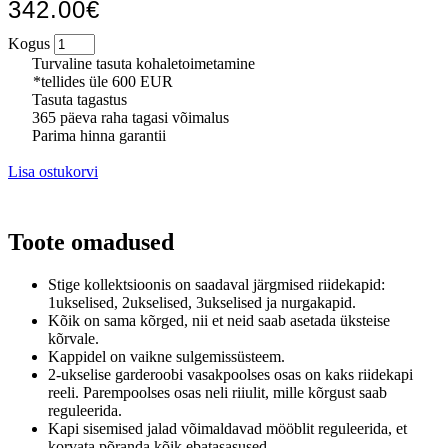
342.00€
Kogus
Turvaline tasuta kohaletoimetamine
*tellides üle 600 EUR
Tasuta tagastus
365 päeva raha tagasi võimalus
Parima hinna garantii
Lisa ostukorvi
Toote omadused
Stige kollektsioonis on saadaval järgmised riidekapid:
1ukselised, 2ukselised, 3ukselised ja nurgakapid.
Kõik on sama kõrged, nii et neid saab asetada üksteise
kõrvale.
Kappidel on vaikne sulgemissüsteem.
2-ukselise garderoobi vasakpoolses osas on kaks riidekapi
reeli.
Parempoolses osas neli
riiulit, mille kõrgust saab
reguleerida.
Kapi sisemised jalad võimaldavad mööblit reguleerida, et
korvata põranda kõik ebatasasused.