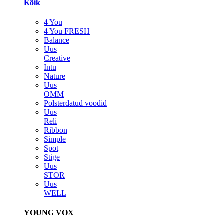
Kõik
4 You
4 You FRESH
Balance
Uus
Creative
Intu
Nature
Uus
OMM
Polsterdatud voodid
Uus
Reli
Ribbon
Simple
Spot
Stige
Uus
STOR
Uus
WELL
YOUNG VOX