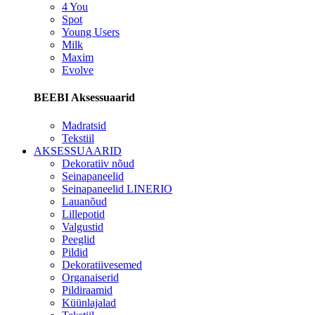
4 You
Spot
Young Users
Milk
Maxim
Evolve
BEEBI Aksessuaarid
Madratsid
Tekstiil
AKSESSUAARID
Dekoratiiv nõud
Seinapaneelid
Seinapaneelid LINERIO
Lauanõud
Lillepotid
Valgustid
Peeglid
Pildid
Dekoratiivesemed
Organaiserid
Pildiraamid
Küünlajalad