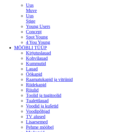
Uus
Muve
Uus
Stige
Young Users
Concept
Spot Young
4 You Young
MÖÖBLI TÜÜP
Kirjutuslauad
Kohvilauad
Kummutid
Lauad
Öökapid
Raamatukapid ja vitriinid
Riidekapid
Riiulid
Toolid ja tugitoolid
Tualettlauad
Voodid ja kušetid
Voodipõhjad
TV alused
Lisaesemed
Pehme mööbel