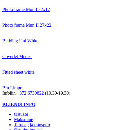
Photo frame Mun I 22x17
Photo frame Mun II 27x22
Bedding Uni White
Coverlet Medea
Fitted sheet white
Bin Limpo
Infoliin
+372 6730822
(10.30-19.30)
KLIENDI INFO
Ostuabi
Maksmine
Tarneag ja transport
Ostutingimused