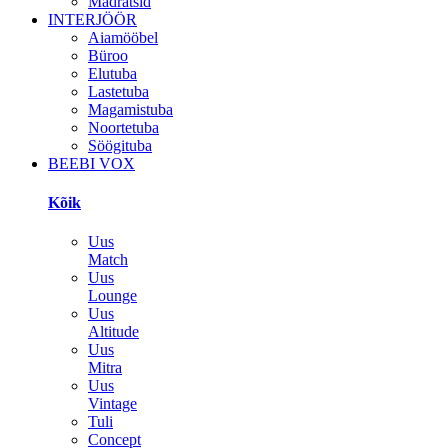
Madratsid
INTERJÖÖR
Aiamööbel
Büroo
Elutuba
Lastetuba
Magamistuba
Noortetuba
Söögituba
BEEBI VOX
Kõik
Uus
Match
Uus
Lounge
Uus
Altitude
Uus
Mitra
Uus
Vintage
Tuli
Concept