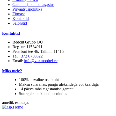
Garantii ja kauba tagastus
Privaatsuspoliitika
Firmast
Kontaktid
Salongid
Kontaktid
Redcut Grupp OÜ
Reg. nr. 11534911
Peterburi tee 46, Tallinn, 11415
Tel
+372 6730822
Email:
info@voxmoobel.ee
Miks meie?
100% turvaline ostukoht
Maksa sularahas, panga ülekandega või kaardiga
14 päeva raha tagastamise garantii
Suurepärane klienditeenindus
ametlik esindaja: