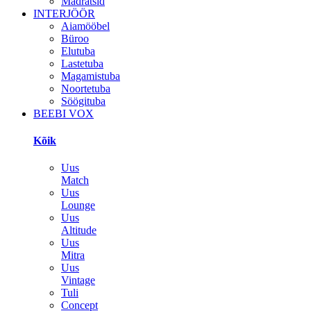
Madratsid
INTERJÖÖR
Aiamööbel
Büroo
Elutuba
Lastetuba
Magamistuba
Noortetuba
Söögituba
BEEBI VOX
Kõik
Uus
Match
Uus
Lounge
Uus
Altitude
Uus
Mitra
Uus
Vintage
Tuli
Concept