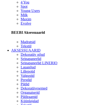
4 You
Spot
Young Users
Milk
Maxim
Evolve
BEEBI Aksessuaarid
Madratsid
Tekstiil
AKSESSUAARID
Dekoratiiv nõud
Seinapaneelid
Seinapaneelid LINERIO
Lauanõud
Lillepotid
Valgustid
Peeglid
Pildid
Dekoratiivesemed
Organaiserid
Pildiraamid
Küünlajalad