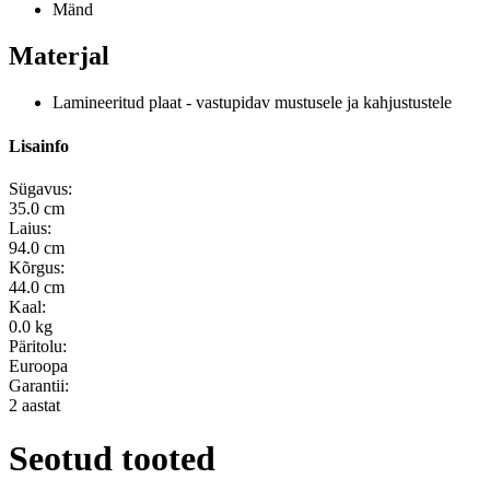
Mänd
Materjal
Lamineeritud plaat - vastupidav mustusele ja kahjustustele
Lisainfo
Sügavus:
35.0 cm
Laius:
94.0 cm
Kõrgus:
44.0 cm
Kaal:
0.0 kg
Päritolu:
Euroopa
Garantii:
2 aastat
Seotud tooted