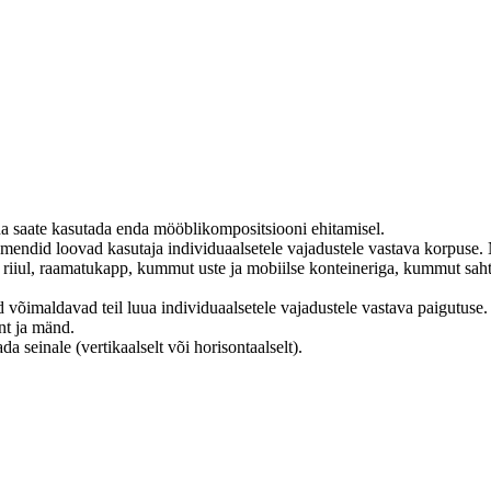
ida saate kasutada enda mööblikompositsiooni ehitamisel.
emendid loovad kasutaja individuaalsetele vajadustele vastava korpuse.
 riiul, raamatukapp, kummut uste ja mobiilse konteineriga, kummut saht
 võimaldavad teil luua individuaalsetele vajadustele vastava paigutuse.
nt ja mänd.
a seinale (vertikaalselt või horisontaalselt).