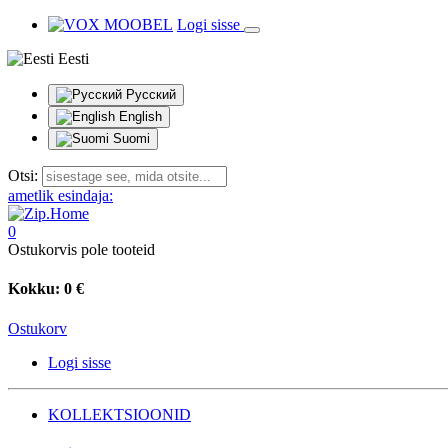
Logi sisse
Eesti
Русский
English
Suomi
Otsi:
ametlik esindaja:
0
Ostukorvis pole tooteid
Kokku:
0 €
Ostukorv
Logi sisse
KOLLEKTSIOONID