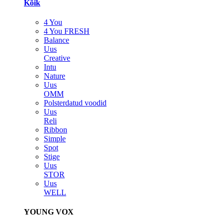
Kõik
4 You
4 You FRESH
Balance
Uus
Creative
Intu
Nature
Uus
OMM
Polsterdatud voodid
Uus
Reli
Ribbon
Simple
Spot
Stige
Uus
STOR
Uus
WELL
YOUNG VOX