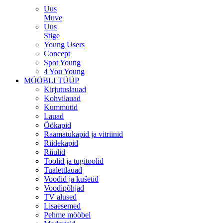
Uus
Muve
Uus
Stige
Young Users
Concept
Spot Young
4 You Young
MÖÖBLI TÜÜP
Kirjutuslauad
Kohvilauad
Kummutid
Lauad
Öökapid
Raamatukapid ja vitriinid
Riidekapid
Riiulid
Toolid ja tugitoolid
Tualettlauad
Voodid ja kušetid
Voodipõhjad
TV alused
Lisaesemed
Pehme mööbel