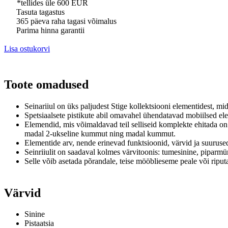
*tellides üle 600 EUR
Tasuta tagastus
365 päeva raha tagasi võimalus
Parima hinna garantii
Lisa ostukorvi
Toote omadused
Seinariiul
on üks paljudest Stige kollektsiooni elementidest, m
Spetsiaalsete pistikute abil omavahel ühendatavad mobiilsed el
Elemendid, mis võimaldavad teil selliseid komplekte ehitada on
madal 2-ukseline kummut ning madal kummut.
Elementide arv, nende erinevad funktsioonid, värvid ja suurused
Seinriiulit on saadaval kolmes värvitoonis: tumesinine, piparmü
Selle võib asetada põrandale, teise mööblieseme peale või riputad
Värvid
Sinine
Pistaatsia