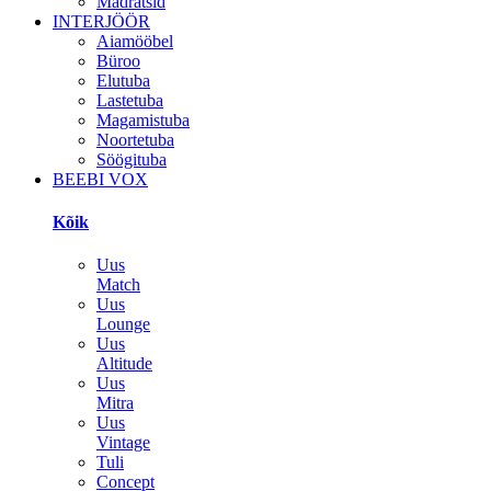
Madratsid
INTERJÖÖR
Aiamööbel
Büroo
Elutuba
Lastetuba
Magamistuba
Noortetuba
Söögituba
BEEBI VOX
Kõik
Uus
Match
Uus
Lounge
Uus
Altitude
Uus
Mitra
Uus
Vintage
Tuli
Concept