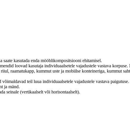
ida saate kasutada enda mööblikompositsiooni ehitamisel.
emendid loovad kasutaja individuaalsetele vajadustele vastava korpuse.
 riiul, raamatukapp, kummut uste ja mobiilse konteineriga, kummut saht
 võimaldavad teil luua individuaalsetele vajadustele vastava paigutuse.
nt ja mänd.
a seinale (vertikaalselt või horisontaalselt).