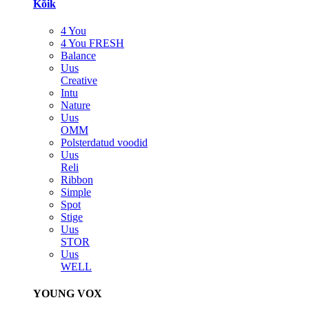
Kõik
4 You
4 You FRESH
Balance
Uus
Creative
Intu
Nature
Uus
OMM
Polsterdatud voodid
Uus
Reli
Ribbon
Simple
Spot
Stige
Uus
STOR
Uus
WELL
YOUNG VOX