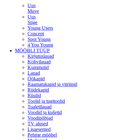
Uus
Muve
Uus
Stige
Young Users
Concept
Spot Young
4 You Young
MÖÖBLI TÜÜP
Kirjutuslauad
Kohvilauad
Kummutid
Lauad
Öökapid
Raamatukapid ja vitriinid
Riidekapid
Riiulid
Toolid ja tugitoolid
Tualettlauad
Voodid ja kušetid
Voodipõhjad
TV alused
Lisaesemed
Pehme mööbel