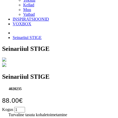
Tekstiil
Kellad
Muu
Vaibad
INSPIRATSIOONID
VOXBOX
Seinariiul STIGE
Seinariiul STIGE
Seinariiul STIGE
4020235
88.00€
Kogus
Turvaline tasuta kohaletoimetamine