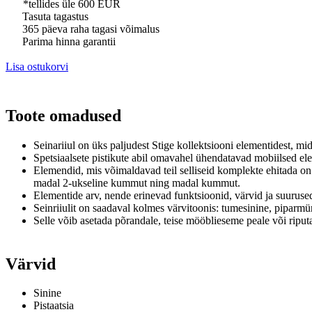
*tellides üle 600 EUR
Tasuta tagastus
365 päeva raha tagasi võimalus
Parima hinna garantii
Lisa ostukorvi
Toote omadused
Seinariiul
on üks paljudest Stige kollektsiooni elementidest, m
Spetsiaalsete pistikute abil omavahel ühendatavad mobiilsed el
Elemendid, mis võimaldavad teil selliseid komplekte ehitada on
madal 2-ukseline kummut ning madal kummut.
Elementide arv, nende erinevad funktsioonid, värvid ja suurused
Seinriiulit on saadaval kolmes värvitoonis: tumesinine, piparmü
Selle võib asetada põrandale, teise mööblieseme peale või riputad
Värvid
Sinine
Pistaatsia