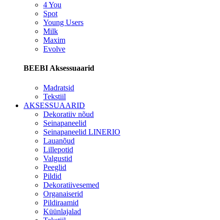
4 You
Spot
Young Users
Milk
Maxim
Evolve
BEEBI Aksessuaarid
Madratsid
Tekstiil
AKSESSUAARID
Dekoratiiv nõud
Seinapaneelid
Seinapaneelid LINERIO
Lauanõud
Lillepotid
Valgustid
Peeglid
Pildid
Dekoratiivesemed
Organaiserid
Pildiraamid
Küünlajalad