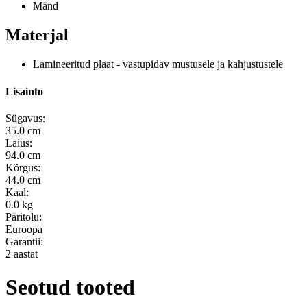
Mänd
Materjal
Lamineeritud plaat - vastupidav mustusele ja kahjustustele
Lisainfo
Sügavus:
35.0 cm
Laius:
94.0 cm
Kõrgus:
44.0 cm
Kaal:
0.0 kg
Päritolu:
Euroopa
Garantii:
2 aastat
Seotud tooted