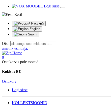
Logi sisse
Eesti
Русский
English
Suomi
Otsi:
ametlik esindaja:
0
Ostukorvis pole tooteid
Kokku:
0 €
Ostukorv
Logi sisse
KOLLEKTSIOONID