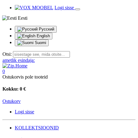
Logi sisse
Eesti
Русский
English
Suomi
Otsi:
ametlik esindaja:
0
Ostukorvis pole tooteid
Kokku:
0 €
Ostukorv
Logi sisse
KOLLEKTSIOONID