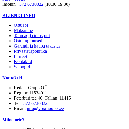
Infoliin
+372 6730822
(10.30-19.30)
KLIENDI INFO
Ostuabi
Maksmine
Tarneag ja transport
Ostutingimused
Garantii ja kauba tagastus
Privaatsuspoliitika
Firmast
Kontaktid
Salongid
Kontaktid
Redcut Grupp OÜ
Reg. nr. 11534911
Peterburi tee 46, Tallinn, 11415
Tel
+372 6730822
Email:
info@voxmoobel.ee
Miks meie?