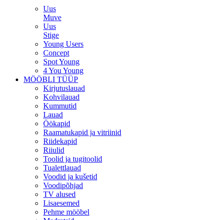
Uus
Muve
Uus
Stige
Young Users
Concept
Spot Young
4 You Young
MÖÖBLI TÜÜP
Kirjutuslauad
Kohvilauad
Kummutid
Lauad
Öökapid
Raamatukapid ja vitriinid
Riidekapid
Riiulid
Toolid ja tugitoolid
Tualettlauad
Voodid ja kušetid
Voodipõhjad
TV alused
Lisaesemed
Pehme mööbel