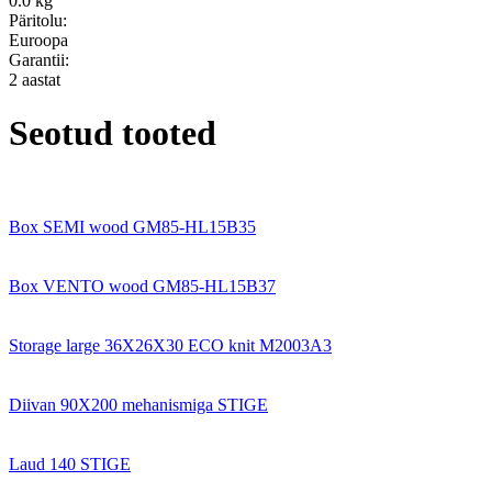
0.0 kg
Päritolu:
Euroopa
Garantii:
2 aastat
Seotud tooted
Box SEMI wood GM85-HL15B35
Box VENTO wood GM85-HL15B37
Storage large 36X26X30 ECO knit M2003A3
Diivan 90X200 mehanismiga STIGE
Laud 140 STIGE