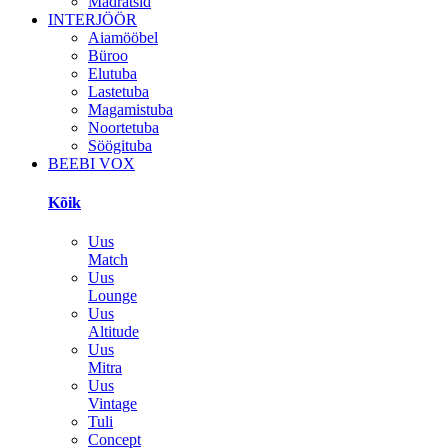
Madratsid
INTERJÖÖR
Aiamööbel
Büroo
Elutuba
Lastetuba
Magamistuba
Noortetuba
Söögituba
BEEBI VOX
Kõik
Uus
Match
Uus
Lounge
Uus
Altitude
Uus
Mitra
Uus
Vintage
Tuli
Concept