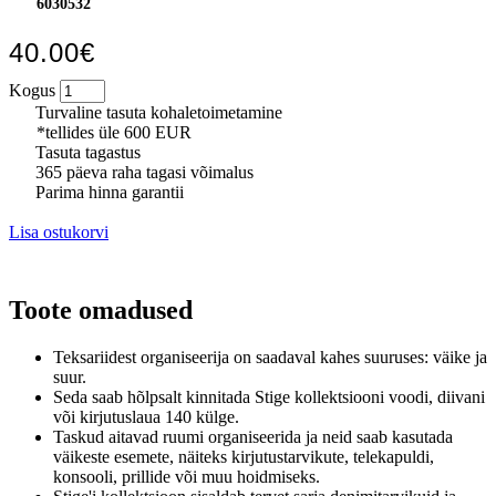
6030532
40.00€
Kogus
Turvaline tasuta kohaletoimetamine
*tellides üle 600 EUR
Tasuta tagastus
365 päeva raha tagasi võimalus
Parima hinna garantii
Lisa ostukorvi
Toote omadused
Teksariidest organiseerija on saadaval kahes suuruses: väike ja
suur.
Seda saab hõlpsalt kinnitada Stige kollektsiooni voodi, diivani
või kirjutuslaua 140 külge.
Taskud aitavad ruumi organiseerida ja neid saab kasutada
väikeste esemete, näiteks kirjutustarvikute, telekapuldi,
konsooli, prillide või muu hoidmiseks.