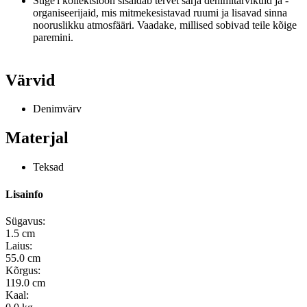
Stige'i kollektsioon sisaldab tervet sarja denimitarvikuid ja -
organiseerijaid, mis mitmekesistavad ruumi ja lisavad sinna
nooruslikku atmosfääri. Vaadake
, millised sobivad teile kõige
paremini.
Värvid
Denimvärv
Materjal
Teksad
Lisainfo
Sügavus:
1.5 cm
Laius:
55.0 cm
Kõrgus:
119.0 cm
Kaal: