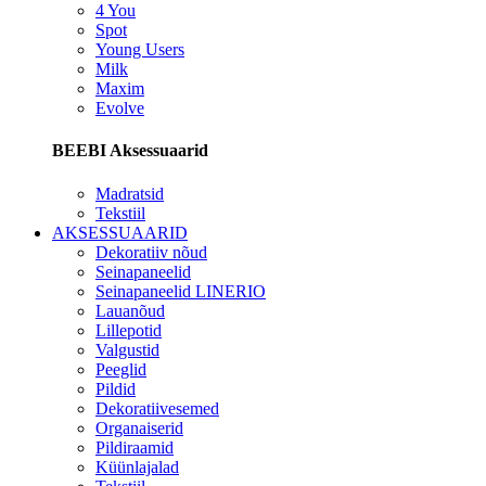
4 You
Spot
Young Users
Milk
Maxim
Evolve
BEEBI Aksessuaarid
Madratsid
Tekstiil
AKSESSUAARID
Dekoratiiv nõud
Seinapaneelid
Seinapaneelid LINERIO
Lauanõud
Lillepotid
Valgustid
Peeglid
Pildid
Dekoratiivesemed
Organaiserid
Pildiraamid
Küünlajalad