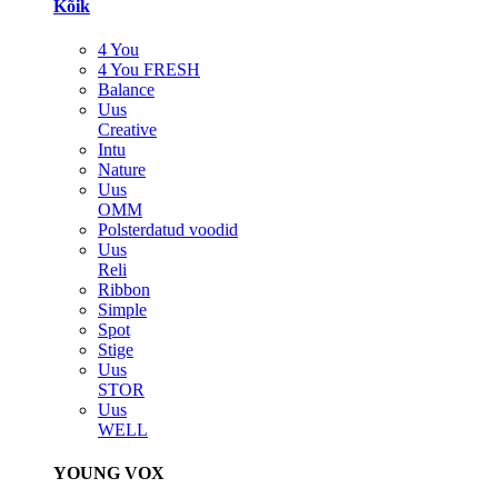
Kõik
4 You
4 You FRESH
Balance
Uus
Creative
Intu
Nature
Uus
OMM
Polsterdatud voodid
Uus
Reli
Ribbon
Simple
Spot
Stige
Uus
STOR
Uus
WELL
YOUNG VOX