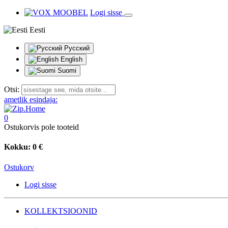
Logi sisse
Eesti
Русский
English
Suomi
Otsi:
ametlik esindaja:
0
Ostukorvis pole tooteid
Kokku:
0 €
Ostukorv
Logi sisse
KOLLEKTSIOONID