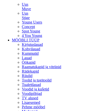
Uus
Muve
Uus
Stige
Young Users
Concept
Spot Young
4 You Young
MÖÖBLI TÜÜP
Kirjutuslauad
Kohvilauad
Kummutid
Lauad
Öökapid
Raamatukapid ja vitriinid
Riidekapid
Riiulid
Toolid ja tugitoolid
Tualettlauad
Voodid ja kušetid
Voodipõhjad
TV alused
Lisaesemed
Pehme mööbel