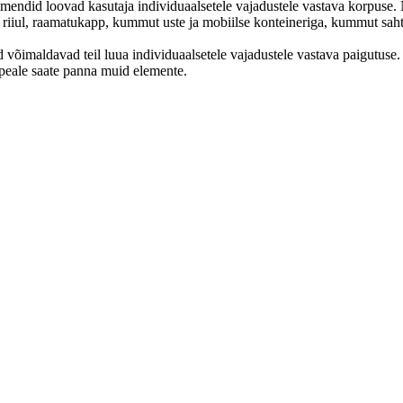
emendid loovad kasutaja individuaalsetele vajadustele vastava korpuse.
 riiul, raamatukapp, kummut uste ja mobiilse konteineriga, kummut saht
 võimaldavad teil luua individuaalsetele vajadustele vastava paigutuse.
eale saate panna muid elemente.