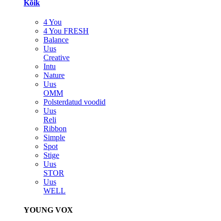
Kõik
4 You
4 You FRESH
Balance
Uus
Creative
Intu
Nature
Uus
OMM
Polsterdatud voodid
Uus
Reli
Ribbon
Simple
Spot
Stige
Uus
STOR
Uus
WELL
YOUNG VOX