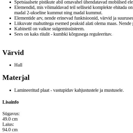
Spetsiaalsete pistikute abil omavahel ühendatavad mobiilsed el
Elemendid, mis võimaldavad teil selliseid komplekte ehitada on
madal 2-ukseline kummut ning madal kummut.
Elementide arv, nende erinevad funktsioonid, värvid ja suurused
Liikuvate mahutitega esemed peaksid alati olema maas.
Nende p
Kabinetil on vaikne sulgemissüsteem.
Sees on kaks riiulit - kumbki kõrgusega reguleeritav.
Värvid
Hall
Materjal
Lamineeritud plaat - vastupidav kahjustustele ja mustusele.
Lisainfo
Sügavus:
49.0 cm
Laius:
94.0 cm