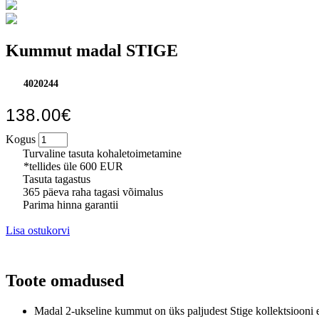
Kummut madal STIGE
4020244
138.00€
Kogus
Turvaline tasuta kohaletoimetamine
*tellides üle 600 EUR
Tasuta tagastus
365 päeva raha tagasi võimalus
Parima hinna garantii
Lisa ostukorvi
Toote omadused
Madal 2-ukseline kummut
on üks paljudest Stige kollektsiooni