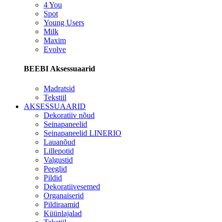
4 You
Spot
Young Users
Milk
Maxim
Evolve
BEEBI Aksessuaarid
Madratsid
Tekstiil
AKSESSUAARID
Dekoratiiv nõud
Seinapaneelid
Seinapaneelid LINERIO
Lauanõud
Lillepotid
Valgustid
Peeglid
Pildid
Dekoratiivesemed
Organaiserid
Pildiraamid
Küünlajalad