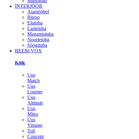
Madratsid
INTERJÖÖR
Aiamööbel
Büroo
Elutuba
Lastetuba
Magamistuba
Noortetuba
Söögituba
BEEBI VOX
Kõik
Uus
Match
Uus
Lounge
Uus
Altitude
Uus
Mitra
Uus
Vintage
Tuli
Concept