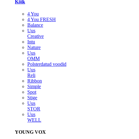
Kõik
4 You
4 You FRESH
Balance
Uus
Creative
Intu
Nature
Uus
OMM
Polsterdatud voodid
Uus
Reli
Ribbon
Simple
Spot
Stige
Uus
STOR
Uus
WELL
YOUNG VOX