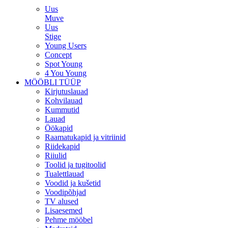
Uus
Muve
Uus
Stige
Young Users
Concept
Spot Young
4 You Young
MÖÖBLI TÜÜP
Kirjutuslauad
Kohvilauad
Kummutid
Lauad
Öökapid
Raamatukapid ja vitriinid
Riidekapid
Riiulid
Toolid ja tugitoolid
Tualettlauad
Voodid ja kušetid
Voodipõhjad
TV alused
Lisaesemed
Pehme mööbel