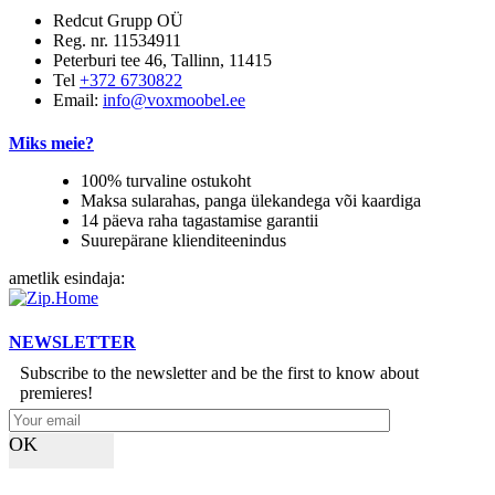
Redcut Grupp OÜ
Reg. nr. 11534911
Peterburi tee 46, Tallinn, 11415
Tel
+372 6730822
Email:
info@voxmoobel.ee
Miks meie?
100% turvaline ostukoht
Maksa sularahas, panga ülekandega või kaardiga
14 päeva raha tagastamise garantii
Suurepärane klienditeenindus
ametlik esindaja:
NEWSLETTER
Subscribe to the newsletter and be the first to know about
premieres!
OK