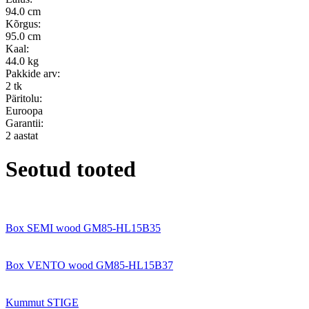
94.0 cm
Kõrgus:
95.0 cm
Kaal:
44.0 kg
Pakkide arv:
2 tk
Päritolu:
Euroopa
Garantii:
2 aastat
Seotud tooted
Box SEMI wood GM85-HL15B35
Box VENTO wood GM85-HL15B37
Kummut STIGE