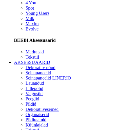
4 You
Spot
Young Users
Milk
Maxim
Evolve
BEEBI Aksessuaarid
Madratsid
Tekstiil
AKSESSUAARID
Dekoratiiv nõud
Seinapaneelid
Seinapaneelid LINERIO
Lauanõud
Lillepotid
Valgustid
Peeglid
Pildid
Dekoratiivesemed
Organaiserid
Pildiraamid
Küünlajalad