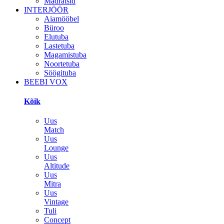
Madratsid
INTERJÖÖR
Aiamööbel
Büroo
Elutuba
Lastetuba
Magamistuba
Noortetuba
Söögituba
BEEBI VOX
Kõik
Uus
Match
Uus
Lounge
Uus
Altitude
Uus
Mitra
Uus
Vintage
Tuli
Concept