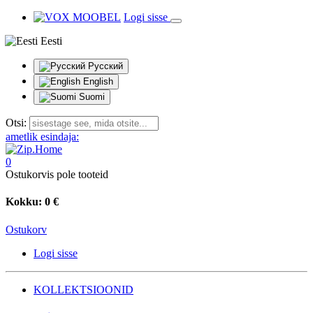
Logi sisse
Eesti
Русский
English
Suomi
Otsi:
ametlik esindaja:
0
Ostukorvis pole tooteid
Kokku:
0 €
Ostukorv
Logi sisse
KOLLEKTSIOONID