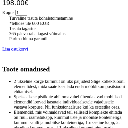
198.00€
Kogus
Turvaline tasuta kohaletoimetamine
*tellides üle 600 EUR
Tasuta tagastus
365 päeva raha tagasi võimalus
Parima hinna garantii
Lisa ostukorvi
Toote omadused
2-ukseline kõrge kummut on üks paljudest Stige kollektsiooni
elementidest, mida saate kasutada enda mööblikompositsiooni
ehitamisel.
Spetsiaalsete pistikute abil omavahel ühendatavad mobiilsed
elemendid loovad kasutaja individuaalsetele vajadustele
vastava korpuse.
Nii funktsionaalsuse kui ka esteetika osas.
Elemendid, mis võimaldavad teil selliseid komplekte ehitada
on riiul, raamatukapp, kummut uste ja mobiilse konteineriga,
kummut sahtli ja mobiilse konteineriga, 1-ukseline kapp, 2-
ukseline kummut, madal 2-ukseline kummut ning madal