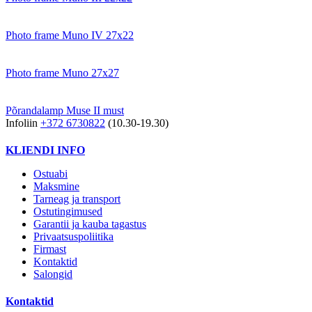
Photo frame Muno IV 27x22
Photo frame Muno 27x27
Põrandalamp Muse II must
Infoliin
+372 6730822
(10.30-19.30)
KLIENDI INFO
Ostuabi
Maksmine
Tarneag ja transport
Ostutingimused
Garantii ja kauba tagastus
Privaatsuspoliitika
Firmast
Kontaktid
Salongid
Kontaktid