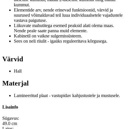
kummut.
Elementide arv, nende erinevad funktsioonid, värvid ja
suurused võimaldavad teil luua individuaalsetele vajadustele
vastava paigutuse.
Liikuvate mahutitega esemed peaksid alati olema maas.
Nende peale saate panna muid elemente.
Kabinetil on vaikne sulgemissüsteem.
Sees on neli riiulit - igaüks reguleeritava kõrgusega.
Värvid
Hall
Materjal
Lamineeritud plaat - vastupidav kahjustustele ja mustusele.
Lisainfo
Sügavus:
49.0 cm
Laius: