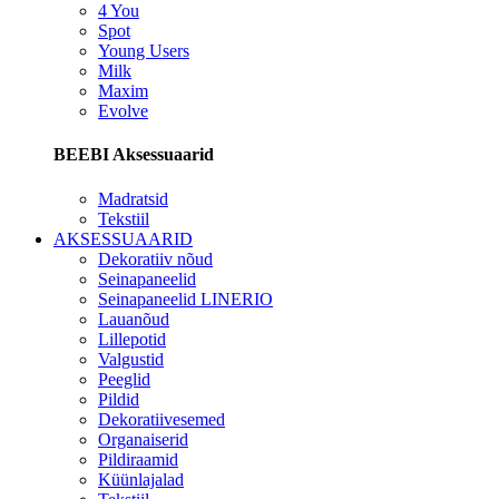
4 You
Spot
Young Users
Milk
Maxim
Evolve
BEEBI Aksessuaarid
Madratsid
Tekstiil
AKSESSUAARID
Dekoratiiv nõud
Seinapaneelid
Seinapaneelid LINERIO
Lauanõud
Lillepotid
Valgustid
Peeglid
Pildid
Dekoratiivesemed
Organaiserid
Pildiraamid
Küünlajalad