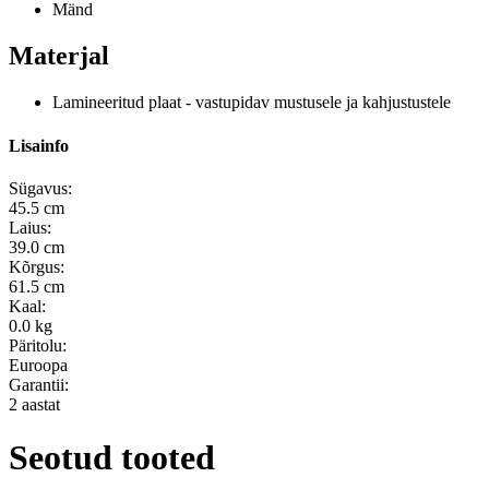
Mänd
Materjal
Lamineeritud plaat - vastupidav mustusele ja kahjustustele
Lisainfo
Sügavus:
45.5 cm
Laius:
39.0 cm
Kõrgus:
61.5 cm
Kaal:
0.0 kg
Päritolu:
Euroopa
Garantii:
2 aastat
Seotud tooted