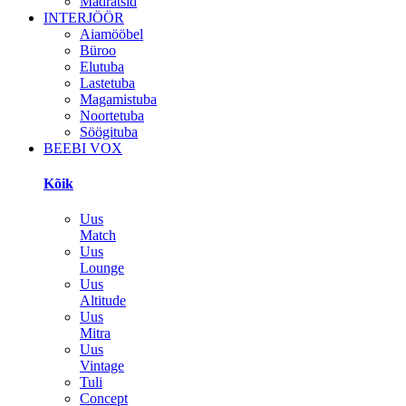
Madratsid
INTERJÖÖR
Aiamööbel
Büroo
Elutuba
Lastetuba
Magamistuba
Noortetuba
Söögituba
BEEBI VOX
Kõik
Uus
Match
Uus
Lounge
Uus
Altitude
Uus
Mitra
Uus
Vintage
Tuli
Concept