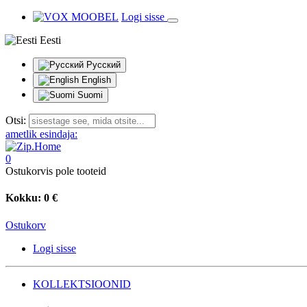
Logi sisse
Eesti
Русский
English
Suomi
Otsi:
ametlik esindaja:
0
Ostukorvis pole tooteid
Kokku:
0 €
Ostukorv
Logi sisse
KOLLEKTSIOONID