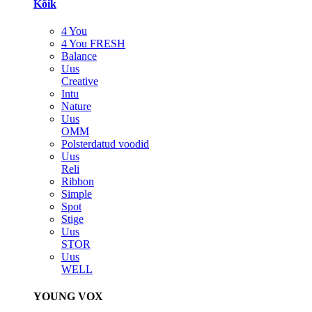
Kõik
4 You
4 You FRESH
Balance
Uus
Creative
Intu
Nature
Uus
OMM
Polsterdatud voodid
Uus
Reli
Ribbon
Simple
Spot
Stige
Uus
STOR
Uus
WELL
YOUNG VOX