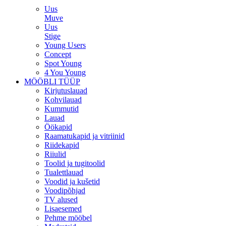
Uus
Muve
Uus
Stige
Young Users
Concept
Spot Young
4 You Young
MÖÖBLI TÜÜP
Kirjutuslauad
Kohvilauad
Kummutid
Lauad
Öökapid
Raamatukapid ja vitriinid
Riidekapid
Riiulid
Toolid ja tugitoolid
Tualettlauad
Voodid ja kušetid
Voodipõhjad
TV alused
Lisaesemed
Pehme mööbel