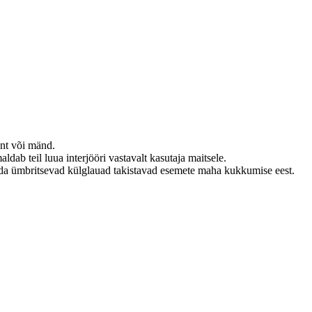
ünt või mänd.
dab teil luua interjööri vastavalt kasutaja maitsele.
da ümbritsevad külglauad takistavad esemete maha kukkumise eest.