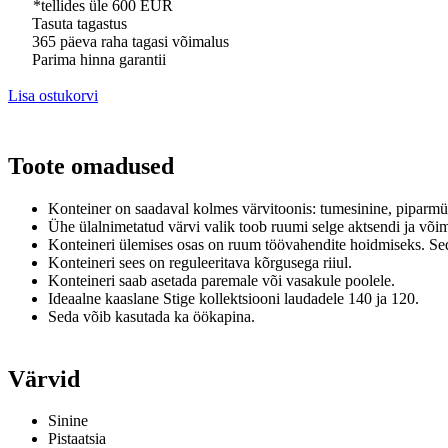
*tellides üle 600 EUR
Tasuta tagastus
365 päeva raha tagasi võimalus
Parima hinna garantii
Lisa ostukorvi
Toote omadused
Konteiner on saadaval kolmes värvitoonis: tumesinine, piparm
Ühe ülalnimetatud värvi valik toob ruumi selge aktsendi ja võimal
Konteineri ülemises osas on ruum töövahendite hoidmiseks.
Se
Konteineri sees on reguleeritava kõrgusega riiul.
Konteineri saab asetada paremale või vasakule poolele.
Ideaalne kaaslane Stige kollektsiooni laudadele 140 ja 120.
Seda võib kasutada ka öökapina.
Värvid
Sinine
Pistaatsia