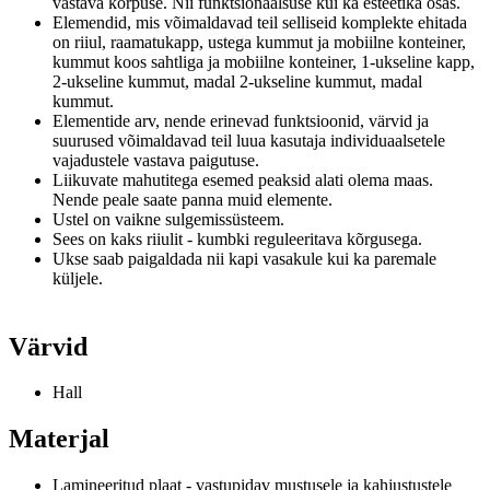
vastava korpuse.
Nii funktsionaalsuse kui ka esteetika osas.
Elemendid, mis võimaldavad teil selliseid komplekte ehitada
on riiul, raamatukapp, ustega kummut ja mobiilne konteiner,
kummut koos sahtliga ja mobiilne konteiner, 1-ukseline kapp,
2-ukseline kummut, madal 2-ukseline kummut, madal
kummut.
Elementide arv, nende erinevad funktsioonid, värvid ja
suurused võimaldavad teil luua kasutaja individuaalsetele
vajadustele vastava paigutuse.
Liikuvate mahutitega esemed peaksid alati olema maas.
N
ende peale saate panna muid elemente.
Ustel on vaikne sulgemissüsteem.
Sees on kaks riiulit - kumbki reguleeritava kõrgusega.
Ukse saab paigaldada nii kapi vasakule kui ka paremale
küljele.
Värvid
Hall
Materjal
Lamineeritud plaat - vastupidav mustusele ja kahjustustele