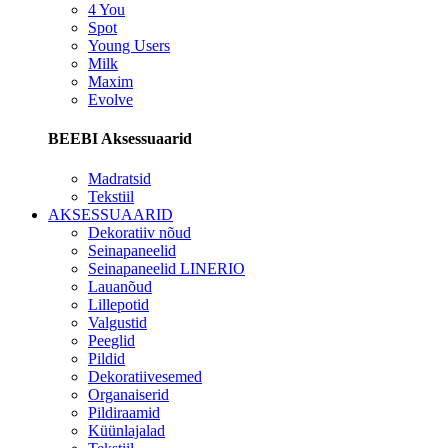
4 You
Spot
Young Users
Milk
Maxim
Evolve
BEEBI Aksessuaarid
Madratsid
Tekstiil
AKSESSUAARID
Dekoratiiv nõud
Seinapaneelid
Seinapaneelid LINERIO
Lauanõud
Lillepotid
Valgustid
Peeglid
Pildid
Dekoratiivesemed
Organaiserid
Pildiraamid
Küünlajalad