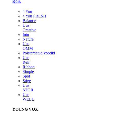
Kõik
4 You
4 You FRESH
Balance
Uus
Creative
Intu
Nature
Uus
OMM
Polsterdatud voodid
Uus
Reli
Ribbon
Simple
Spot
Stige
Uus
STOR
Uus
WELL
YOUNG VOX