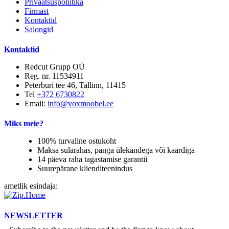
Privaatsuspoliitika
Firmast
Kontaktid
Salongid
Kontaktid
Redcut Grupp OÜ
Reg. nr. 11534911
Peterburi tee 46, Tallinn, 11415
Tel
+372 6730822
Email:
info@voxmoobel.ee
Miks meie?
100% turvaline ostukoht
Maksa sularahas, panga ülekandega või kaardiga
14 päeva raha tagastamise garantii
Suurepärane klienditeenindus
ametlik esindaja:
NEWSLETTER