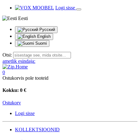
Logi sisse
Eesti
Русский
English
Suomi
Otsi:
ametlik esindaja:
0
Ostukorvis pole tooteid
Kokku:
0 €
Ostukorv
Logi sisse
KOLLEKTSIOONID