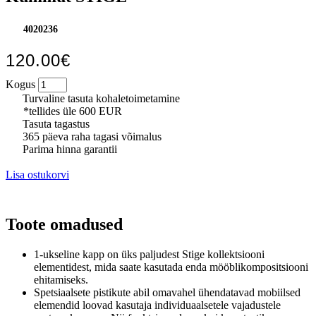
4020236
120.00€
Kogus
Turvaline tasuta kohaletoimetamine
*tellides üle 600 EUR
Tasuta tagastus
365 päeva raha tagasi võimalus
Parima hinna garantii
Lisa ostukorvi
Toote omadused
1-ukseline kapp on üks paljudest Stige kollektsiooni
elementidest, mida saate kasutada enda mööblikompositsiooni
ehitamiseks.
Spetsiaalsete pistikute abil omavahel ühendatavad mobiilsed
elemendid loovad kasutaja individuaalsetele vajadustele