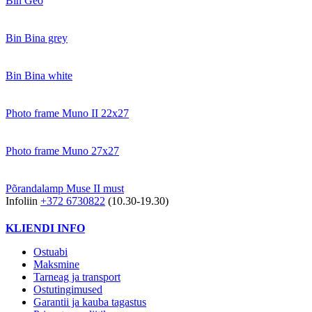
Bin Geo
Bin Bina grey
Bin Bina white
Photo frame Muno II 22x27
Photo frame Muno 27x27
Põrandalamp Muse II must
Infoliin
+372 6730822
(10.30-19.30)
KLIENDI INFO
Ostuabi
Maksmine
Tarneag ja transport
Ostutingimused
Garantii ja kauba tagastus