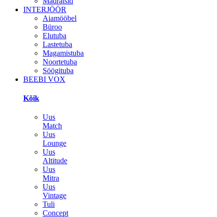
Madratsid
INTERJÖÖR
Aiamööbel
Büroo
Elutuba
Lastetuba
Magamistuba
Noortetuba
Söögituba
BEEBI VOX
Kõik
Uus
Match
Uus
Lounge
Uus
Altitude
Uus
Mitra
Uus
Vintage
Tuli
Concept