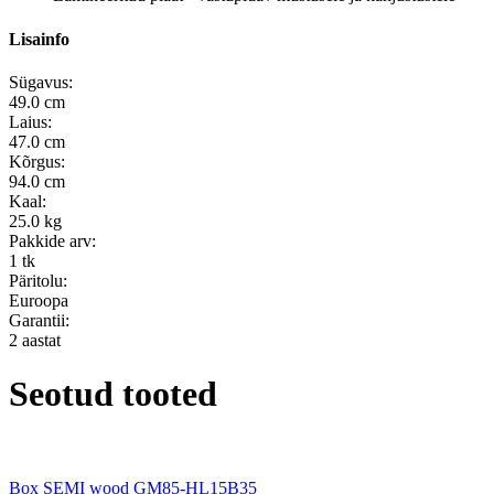
Lisainfo
Sügavus:
49.0 cm
Laius:
47.0 cm
Kõrgus:
94.0 cm
Kaal:
25.0 kg
Pakkide arv:
1 tk
Päritolu:
Euroopa
Garantii:
2 aastat
Seotud tooted
Box SEMI wood GM85-HL15B35