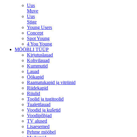
Uus
Muve
Uus
Stige
Young Users
Concept
Spot Young
4 You Young
MÖÖBLI TÜÜP
Kirjutuslauad
Kohvilauad
Kummutid
Lauad
Öökapid
Raamatukapid ja vitriinid
Riidekapid
Riiulid
Toolid ja tugitoolid
Tualettlauad
Voodid ja kušetid
Voodipõhjad
TV alused
Lisaesemed
Pehme mööbel