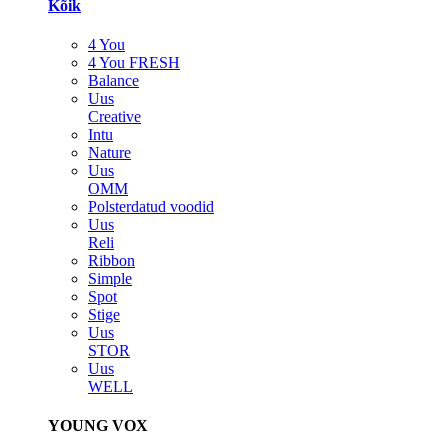
Kõik
4 You
4 You FRESH
Balance
Uus
Creative
Intu
Nature
Uus
OMM
Polsterdatud voodid
Uus
Reli
Ribbon
Simple
Spot
Stige
Uus
STOR
Uus
WELL
YOUNG VOX