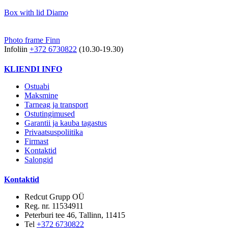
Box with lid Diamo
Photo frame Finn
Infoliin
+372 6730822
(10.30-19.30)
KLIENDI INFO
Ostuabi
Maksmine
Tarneag ja transport
Ostutingimused
Garantii ja kauba tagastus
Privaatsuspoliitika
Firmast
Kontaktid
Salongid
Kontaktid
Redcut Grupp OÜ
Reg. nr. 11534911
Peterburi tee 46, Tallinn, 11415
Tel
+372 6730822