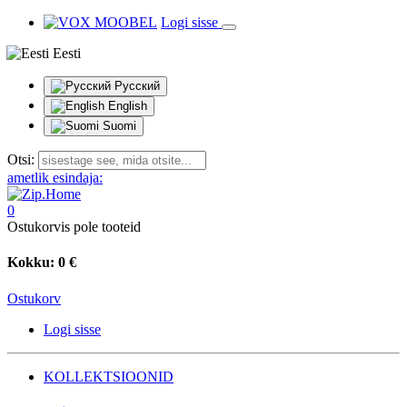
Logi sisse
Eesti
Русский
English
Suomi
Otsi:
ametlik esindaja:
0
Ostukorvis pole tooteid
Kokku:
0 €
Ostukorv
Logi sisse
KOLLEKTSIOONID