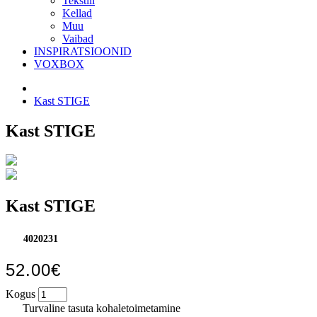
Tekstiil
Kellad
Muu
Vaibad
INSPIRATSIOONID
VOXBOX
Kast STIGE
Kast STIGE
Kast STIGE
4020231
52.00€
Kogus
Turvaline tasuta kohaletoimetamine