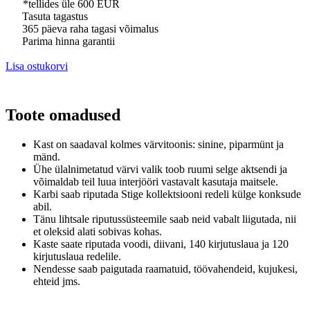
*tellides üle 600 EUR
Tasuta tagastus
365 päeva raha tagasi võimalus
Parima hinna garantii
Lisa ostukorvi
Toote omadused
Kast on saadaval kolmes värvitoonis: sinine, piparmünt ja
mänd.
Ühe ülalnimetatud värvi valik toob ruumi selge aktsendi ja
võimaldab teil luua interjööri vastavalt kasutaja maitsele.
Karbi saab riputada Stige kollektsiooni redeli külge konksude
abil.
Tänu lihtsale riputussüsteemile saab neid vabalt liigutada, nii
et oleksid alati sobivas kohas.
Kaste saate riputada voodi, diivani, 140 kirjutuslaua ja 120
kirjutuslaua redelile.
Nendesse saab paigutada raamatuid, töövahendeid, kujukesi,
ehteid jms.