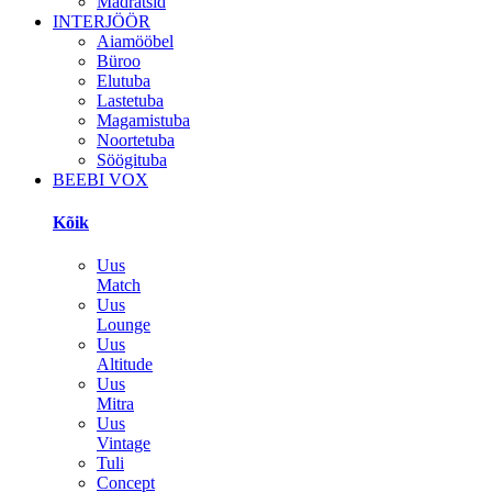
Madratsid
INTERJÖÖR
Aiamööbel
Büroo
Elutuba
Lastetuba
Magamistuba
Noortetuba
Söögituba
BEEBI VOX
Kõik
Uus
Match
Uus
Lounge
Uus
Altitude
Uus
Mitra
Uus
Vintage
Tuli
Concept