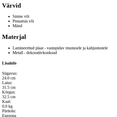
Värvid
Sinine või
Pistaatsia või
Mänd
Materjal
Lamineeritud plaat - vastupidav mustusele ja kahjustustele
Metall - dekoratiivkonksud
Lisainfo
Sügavus:
24.0 cm
Laius:
31.5 cm
Kõrgus:
32.5 cm
Kaal:
0.0 kg
Päritolu:
Euroopa