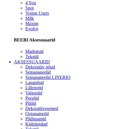
4 You
Spot
Young Users
Milk
Maxim
Evolve
BEEBI Aksessuaarid
Madratsid
Tekstiil
AKSESSUAARID
Dekoratiiv nõud
Seinapaneelid
Seinapaneelid LINERIO
Lauanõud
Lillepotid
Valgustid
Peeglid
Pildid
Dekoratiivesemed
Organaiserid
Pildiraamid
Küünlajalad