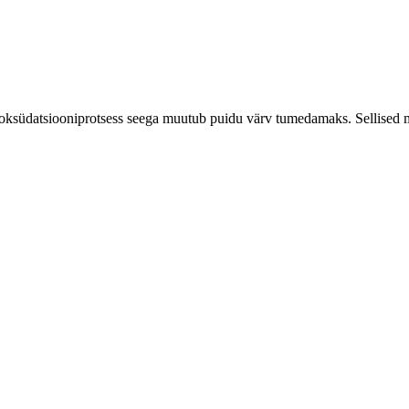
 oksüdatsiooniprotsess seega muutub puidu värv tumedamaks.
Sellised 