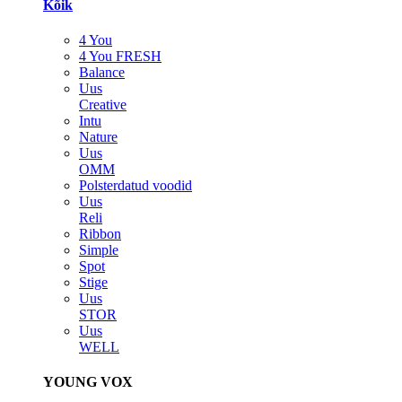
Kõik
4 You
4 You FRESH
Balance
Uus
Creative
Intu
Nature
Uus
OMM
Polsterdatud voodid
Uus
Reli
Ribbon
Simple
Spot
Stige
Uus
STOR
Uus
WELL
YOUNG VOX