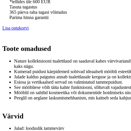
*tellides üle 600 EUR
Tasuta tagastus
365 päeva raha tagasi võimalus
Parima hinna garantii
Lisa ostukorvi
Toote omadused
Nature kollektsiooni tualettlaud on saadaval kahes värvivariandi
kaks nägu.
Kumerad puidust käepidemed sobivad ideaalselt mööbli esteeti
Jalade kaldus paigutus annab tualettlauale kerguse ja on kollek
Esiosa ja vertikaalsed servad on valmistatud tammepuidust.
See mööbliese võib täita kahte funktsiooni, sõltuvalt vajadustest
Mööblil on sahtlid kosmeetika või dokumentide hoidmiseks ning 
Peeglil on aeglane laskumismehhanism, mis kaitseb seda kahjus
Värvid
Jalad: looduslik tammevärv