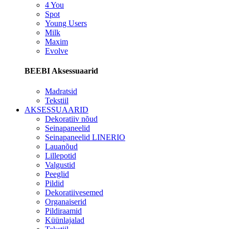
4 You
Spot
Young Users
Milk
Maxim
Evolve
BEEBI Aksessuaarid
Madratsid
Tekstiil
AKSESSUAARID
Dekoratiiv nõud
Seinapaneelid
Seinapaneelid LINERIO
Lauanõud
Lillepotid
Valgustid
Peeglid
Pildid
Dekoratiivesemed
Organaiserid
Pildiraamid
Küünlajalad