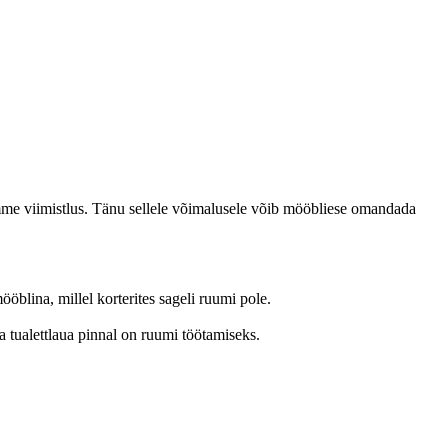
me viimistlus.
Tänu sellele võimalusele võib mööbliese omandada
ööblina, millel korterites sageli ruumi pole.
 ja tualettlaua pinnal on ruumi töötamiseks.