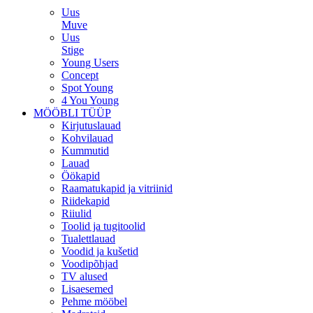
Uus
Muve
Uus
Stige
Young Users
Concept
Spot Young
4 You Young
MÖÖBLI TÜÜP
Kirjutuslauad
Kohvilauad
Kummutid
Lauad
Öökapid
Raamatukapid ja vitriinid
Riidekapid
Riiulid
Toolid ja tugitoolid
Tualettlauad
Voodid ja kušetid
Voodipõhjad
TV alused
Lisaesemed
Pehme mööbel