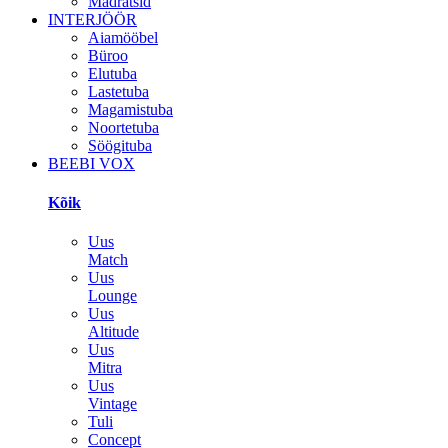
Madratsid
INTERJÖÖR
Aiamööbel
Büroo
Elutuba
Lastetuba
Magamistuba
Noortetuba
Söögituba
BEEBI VOX
Kõik
Uus
Match
Uus
Lounge
Uus
Altitude
Uus
Mitra
Uus
Vintage
Tuli
Concept