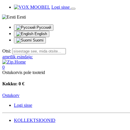
Logi sisse
Eesti
Русский
English
Suomi
Otsi:
ametlik esindaja:
0
Ostukorvis pole tooteid
Kokku:
0 €
Ostukorv
Logi sisse
KOLLEKTSIOONID