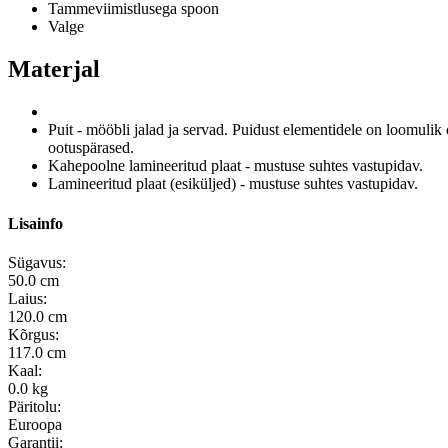
Tammeviimistlusega spoon
Valge
Materjal
Puit - mööbli jalad ja servad.
Puidust elementidele on loomulik
ootuspärased.
Kahepoolne lamineeritud plaat - mustuse suhtes vastupidav.
Lamineeritud plaat (esiküljed) - mustuse suhtes vastupidav.
Lisainfo
Sügavus:
50.0 cm
Laius:
120.0 cm
Kõrgus:
117.0 cm
Kaal:
0.0 kg
Päritolu:
Euroopa
Garantii: