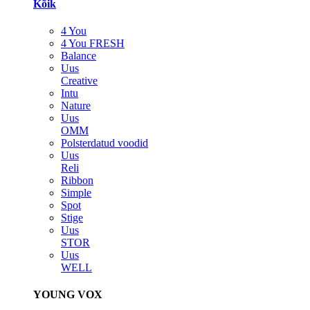
Kõik
4 You
4 You FRESH
Balance
Uus
Creative
Intu
Nature
Uus
OMM
Polsterdatud voodid
Uus
Reli
Ribbon
Simple
Spot
Stige
Uus
STOR
Uus
WELL
YOUNG VOX