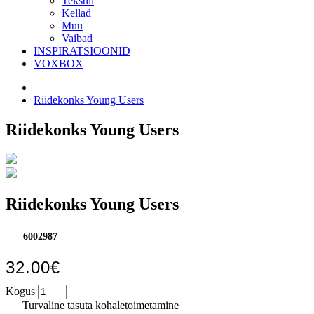
Tekstiil
Kellad
Muu
Vaibad
INSPIRATSIOONID
VOXBOX
Riidekonks Young Users
Riidekonks Young Users
Riidekonks Young Users
6002987
32.00€
Kogus
Turvaline tasuta kohaletoimetamine