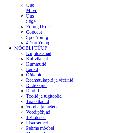
Uus
Muve
Uus
Stige
Young Users
Concept
Spot Young
4 You Young
MÖÖBLI TÜÜP
Kirjutuslauad
Kohvilauad
Kummutid
Lauad
Öökapid
Raamatukapid ja vitriinid
Riidekapid
Riiulid
Toolid ja tugitoolid
Tualettlauad
Voodid ja kušetid
Voodipõhjad
TV alused
Lisaesemed
Pehme mööbel