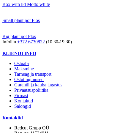
Box with lid Motto white
Small plant pot Flos
Big plant pot Flos
Infoliin
+372 6730822
(10.30-19.30)
KLIENDI INFO
Ostuabi
Maksmine
Tarneag ja transport
Ostutingimused
Garantii ja kauba tagastus
Privaatsuspoliitika
Firmast
Kontaktid
Salongid
Kontaktid
Redcut Grupp OÜ