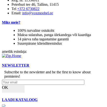
Reg. nr. 11534911
Peterburi tee 46, Tallinn, 11415
Tel
+372 6730822
Email:
info@voxmoobel.ee
Miks meie?
100% turvaline ostukoht
Maksa sularahas, panga ülekandega või kaardiga
14 päeva raha tagastamise garantii
Suurepärane klienditeenindus
ametlik esindaja:
NEWSLETTER
Subscribe to the newsletter and be the first to know about
premieres!
OK
LAADI KATALOOG