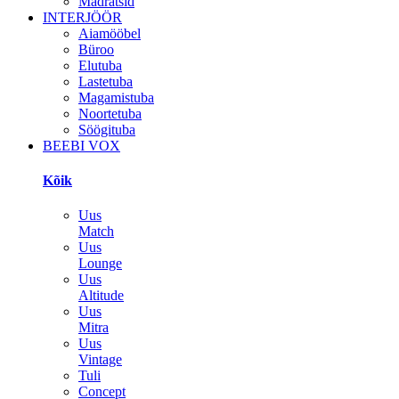
Madratsid
INTERJÖÖR
Aiamööbel
Büroo
Elutuba
Lastetuba
Magamistuba
Noortetuba
Söögituba
BEEBI VOX
Kõik
Uus
Match
Uus
Lounge
Uus
Altitude
Uus
Mitra
Uus
Vintage
Tuli
Concept