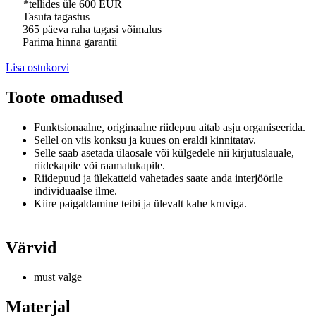
*tellides üle 600 EUR
Tasuta tagastus
365 päeva raha tagasi võimalus
Parima hinna garantii
Lisa ostukorvi
Toote omadused
Funktsionaalne, originaalne riidepuu aitab asju organiseerida.
Sellel on viis konksu ja kuues on eraldi kinnitatav.
Selle saab asetada ülaosale või külgedele nii kirjutuslauale,
riidekapile või raamatukapile.
Riidepuud ja ülekatteid vahetades saate anda interjöörile
individuaalse ilme.
Kiire paigaldamine teibi ja ülevalt kahe kruviga.
Värvid
must valge
Materjal