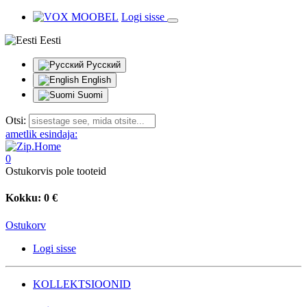
Logi sisse
Eesti
Русский
English
Suomi
Otsi:
ametlik esindaja:
0
Ostukorvis pole tooteid
Kokku:
0 €
Ostukorv
Logi sisse
KOLLEKTSIOONID