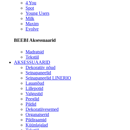
4 You
Spot
Young Users
Milk
Maxim
Evolve
BEEBI Aksessuaarid
Madratsid
Tekstiil
AKSESSUAARID
Dekoratiiv nõud
Seinapaneelid
Seinapaneelid LINERIO
Lauanõud
Lillepotid
Valgustid
Peeglid
Pildid
Dekoratiivesemed
Organaiserid
Pildiraamid
Küünlajalad