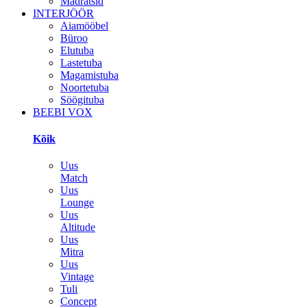
Madratsid
INTERJÖÖR
Aiamööbel
Büroo
Elutuba
Lastetuba
Magamistuba
Noortetuba
Söögituba
BEEBI VOX
Kõik
Uus
Match
Uus
Lounge
Uus
Altitude
Uus
Mitra
Uus
Vintage
Tuli
Concept