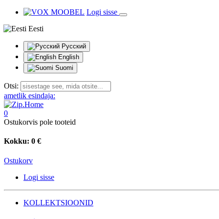
Logi sisse
Eesti
Русский
English
Suomi
Otsi:
ametlik esindaja:
0
Ostukorvis pole tooteid
Kokku:
0 €
Ostukorv
Logi sisse
KOLLEKTSIOONID