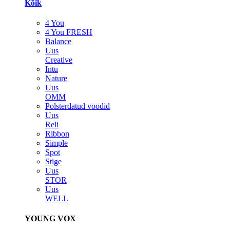
Kõik
4 You
4 You FRESH
Balance
Uus
Creative
Intu
Nature
Uus
OMM
Polsterdatud voodid
Uus
Reli
Ribbon
Simple
Spot
Stige
Uus
STOR
Uus
WELL
YOUNG VOX