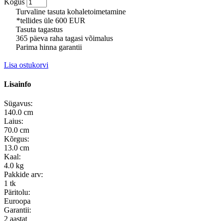
Kogus
Turvaline tasuta kohaletoimetamine
*tellides üle 600 EUR
Tasuta tagastus
365 päeva raha tagasi võimalus
Parima hinna garantii
Lisa ostukorvi
Lisainfo
Sügavus:
140.0 cm
Laius:
70.0 cm
Kõrgus:
13.0 cm
Kaal:
4.0 kg
Pakkide arv:
1 tk
Päritolu:
Euroopa
Garantii:
2 aastat