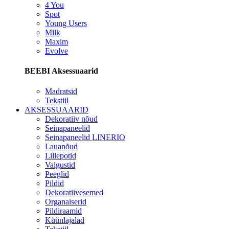
4 You
Spot
Young Users
Milk
Maxim
Evolve
BEEBI Aksessuaarid
Madratsid
Tekstiil
AKSESSUAARID
Dekoratiiv nõud
Seinapaneelid
Seinapaneelid LINERIO
Lauanõud
Lillepotid
Valgustid
Peeglid
Pildid
Dekoratiivesemed
Organaiserid
Pildiraamid
Küünlajalad