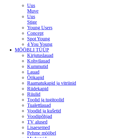
Uus
Muve
Uus
Stige
Young Users
Concept
Spot Young
4 You Young
MÖÖBLI TÜÜP
Kirjutuslauad
Kohvilauad
Kummutid
Lauad
Öökapid
Raamatukapid ja vitriinid
Riidekapid
Riiulid
Toolid ja tugitoolid
Tualettlauad
Voodid ja kušetid
Voodipõhjad
TV alused
Lisaesemed
Pehme mööbel