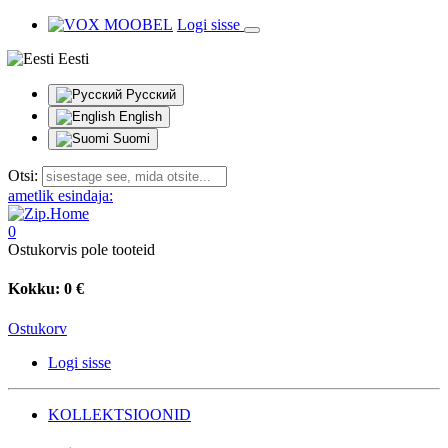
Logi sisse
Eesti
Русский
English
Suomi
Otsi:
ametlik esindaja:
0
Ostukorvis pole tooteid
Kokku:
0 €
Ostukorv
Logi sisse
KOLLEKTSIOONID