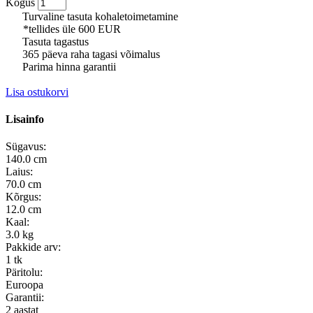
Kogus
Turvaline tasuta kohaletoimetamine
*tellides üle 600 EUR
Tasuta tagastus
365 päeva raha tagasi võimalus
Parima hinna garantii
Lisa ostukorvi
Lisainfo
Sügavus:
140.0 cm
Laius:
70.0 cm
Kõrgus:
12.0 cm
Kaal:
3.0 kg
Pakkide arv:
1 tk
Päritolu:
Euroopa
Garantii:
2 aastat