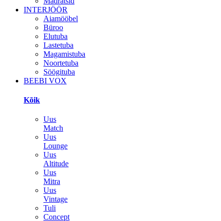
Madratsid
INTERJÖÖR
Aiamööbel
Büroo
Elutuba
Lastetuba
Magamistuba
Noortetuba
Söögituba
BEEBI VOX
Kõik
Uus
Match
Uus
Lounge
Uus
Altitude
Uus
Mitra
Uus
Vintage
Tuli
Concept