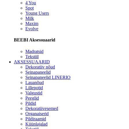
4 You
Spot
Young Users
Milk
Maxim
Evolve
BEEBI Aksessuaarid
Madratsid
Tekstiil
AKSESSUAARID
Dekoratiiv nõud
Seinapaneelid
Seinapaneelid LINERIO
Lauanõud
Lillepotid
Valgustid
Peeglid
Pildid
Dekoratiivesemed
Organaiserid
Pildiraamid
Küünlajalad