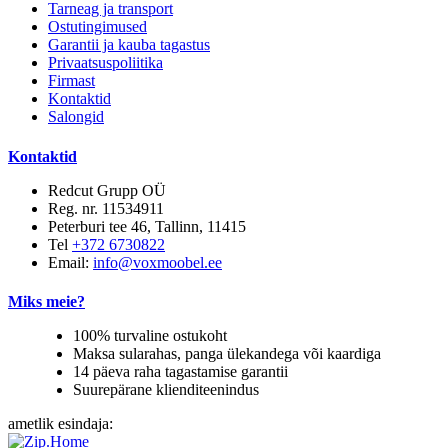
Tarneag ja transport
Ostutingimused
Garantii ja kauba tagastus
Privaatsuspoliitika
Firmast
Kontaktid
Salongid
Kontaktid
Redcut Grupp OÜ
Reg. nr. 11534911
Peterburi tee 46, Tallinn, 11415
Tel
+372 6730822
Email:
info@voxmoobel.ee
Miks meie?
100% turvaline ostukoht
Maksa sularahas, panga ülekandega või kaardiga
14 päeva raha tagastamise garantii
Suurepärane klienditeenindus
ametlik esindaja: