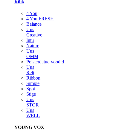
Kõik
4 You
4 You FRESH
Balance
Uus
Creative
Intu
Nature
Uus
OMM
Polsterdatud voodid
Uus
Reli
Ribbon
Simple
Spot
Stige
Uus
STOR
Uus
WELL
YOUNG VOX