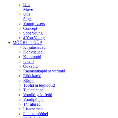
Uus
Muve
Uus
Stige
Young Users
Concept
Spot Young
4 You Young
MÖÖBLI TÜÜP
Kirjutuslauad
Kohvilauad
Kummutid
Lauad
Öökapid
Raamatukapid ja vitriinid
Riidekapid
Riiulid
Toolid ja tugitoolid
Tualettlauad
Voodid ja kušetid
Voodipõhjad
TV alused
Lisaesemed
Pehme mööbel