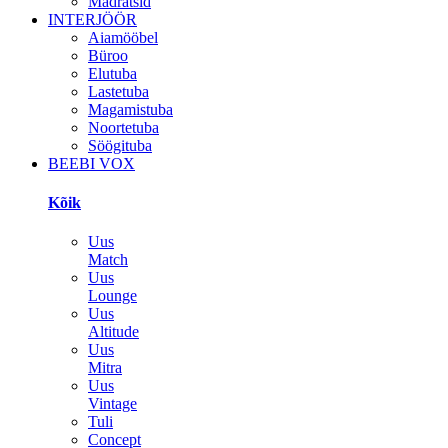
Madratsid
INTERJÖÖR
Aiamööbel
Büroo
Elutuba
Lastetuba
Magamistuba
Noortetuba
Söögituba
BEEBI VOX
Kõik
Uus
Match
Uus
Lounge
Uus
Altitude
Uus
Mitra
Uus
Vintage
Tuli
Concept