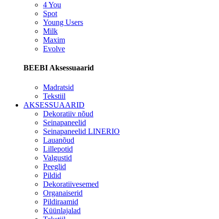
4 You
Spot
Young Users
Milk
Maxim
Evolve
BEEBI Aksessuaarid
Madratsid
Tekstiil
AKSESSUAARID
Dekoratiiv nõud
Seinapaneelid
Seinapaneelid LINERIO
Lauanõud
Lillepotid
Valgustid
Peeglid
Pildid
Dekoratiivesemed
Organaiserid
Pildiraamid
Küünlajalad