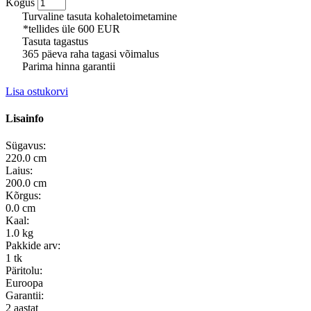
Kogus
Turvaline tasuta kohaletoimetamine
*tellides üle 600 EUR
Tasuta tagastus
365 päeva raha tagasi võimalus
Parima hinna garantii
Lisa ostukorvi
Lisainfo
Sügavus:
220.0 cm
Laius:
200.0 cm
Kõrgus:
0.0 cm
Kaal:
1.0 kg
Pakkide arv:
1 tk
Päritolu:
Euroopa
Garantii:
2 aastat