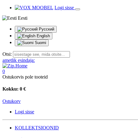
Logi sisse
Eesti
Русский
English
Suomi
Otsi:
ametlik esindaja:
0
Ostukorvis pole tooteid
Kokku:
0 €
Ostukorv
Logi sisse
KOLLEKTSIOONID