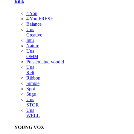
Kõik
4 You
4 You FRESH
Balance
Uus
Creative
Intu
Nature
Uus
OMM
Polsterdatud voodid
Uus
Reli
Ribbon
Simple
Spot
Stige
Uus
STOR
Uus
WELL
YOUNG VOX