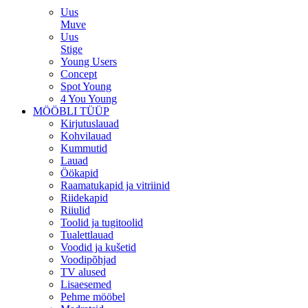
Uus
Muve
Uus
Stige
Young Users
Concept
Spot Young
4 You Young
MÖÖBLI TÜÜP
Kirjutuslauad
Kohvilauad
Kummutid
Lauad
Öökapid
Raamatukapid ja vitriinid
Riidekapid
Riiulid
Toolid ja tugitoolid
Tualettlauad
Voodid ja kušetid
Voodipõhjad
TV alused
Lisaesemed
Pehme mööbel