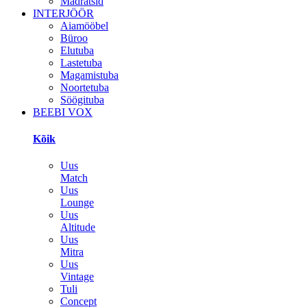
Madratsid
INTERJÖÖR
Aiamööbel
Büroo
Elutuba
Lastetuba
Magamistuba
Noortetuba
Söögituba
BEEBI VOX
Kõik
Uus
Match
Uus
Lounge
Uus
Altitude
Uus
Mitra
Uus
Vintage
Tuli
Concept