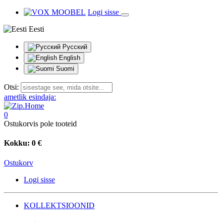
Logi sisse
Eesti
Русский
English
Suomi
Otsi:
ametlik esindaja:
0
Ostukorvis pole tooteid
Kokku:
0 €
Ostukorv
Logi sisse
KOLLEKTSIOONID