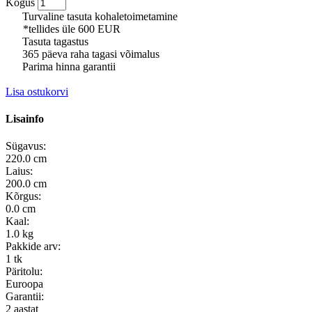
Kogus
Turvaline tasuta kohaletoimetamine
*tellides üle 600 EUR
Tasuta tagastus
365 päeva raha tagasi võimalus
Parima hinna garantii
Lisa ostukorvi
Lisainfo
Sügavus:
220.0 cm
Laius:
200.0 cm
Kõrgus:
0.0 cm
Kaal:
1.0 kg
Pakkide arv:
1 tk
Päritolu:
Euroopa
Garantii:
2 aastat