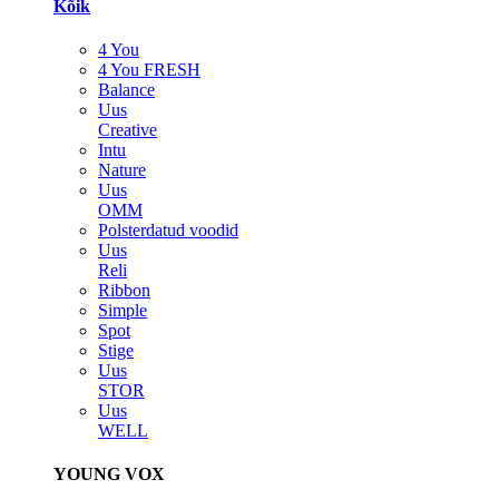
Kõik
4 You
4 You FRESH
Balance
Uus
Creative
Intu
Nature
Uus
OMM
Polsterdatud voodid
Uus
Reli
Ribbon
Simple
Spot
Stige
Uus
STOR
Uus
WELL
YOUNG VOX