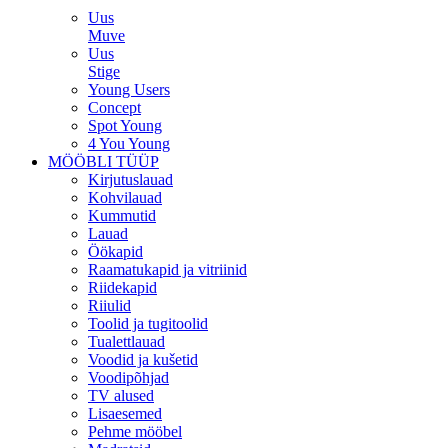
Uus
Muve
Uus
Stige
Young Users
Concept
Spot Young
4 You Young
MÖÖBLI TÜÜP
Kirjutuslauad
Kohvilauad
Kummutid
Lauad
Öökapid
Raamatukapid ja vitriinid
Riidekapid
Riiulid
Toolid ja tugitoolid
Tualettlauad
Voodid ja kušetid
Voodipõhjad
TV alused
Lisaesemed
Pehme mööbel