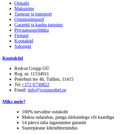
Ostuabi
Maksmine
Tarneag ja transport
Ostutingimused
Garantii ja kauba tagastus
Privaatsuspoliitika
Firmast
Kontaktid
Salongid
Kontaktid
Redcut Grupp OÜ
Reg. nr. 11534911
Peterburi tee 46, Tallinn, 11415
Tel
+372 6730822
Email:
info@voxmoobel.ee
Miks meie?
100% turvaline ostukoht
Maksa sularahas, panga ülekandega või kaardiga
14 päeva raha tagastamise garantii
Suurepärane klienditeenindus