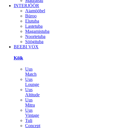
Madratsid
INTERJÖÖR
Aiamööbel
Büroo
Elutuba
Lastetuba
Magamistuba
Noortetuba
Söögituba
BEEBI VOX
Kõik
Uus
Match
Uus
Lounge
Uus
Altitude
Uus
Mitra
Uus
Vintage
Tuli
Concept