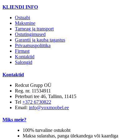
KLIENDI INFO
Ostuabi
Maksmine
Tarneag ja transport
Ostutingimused
Garantii ja kauba tagastus
Privaatsuspoliitika
Firmast
Kontaktid
Salongid
Kontaktid
Redcut Grupp OÜ
Reg. nr. 11534911
Peterburi tee 46, Tallinn, 11415
Tel
+372 6730822
Email:
info@voxmoobel.ee
Miks meie?
100% turvaline ostukoht
Maksa sularahas, panga ülekandega või kaardiga