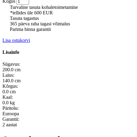
Kogus
Turvaline tasuta kohaletoimetamine
*tellides üle 600 EUR
Tasuta tagastus
365 päeva raha tagasi võimalus
Parima hinna garantii
Lisa ostukorvi
Lisainfo
Sügavus:
200.0 cm
Laius:
140.0 cm
Kõrgus:
0.0 cm
Kaal:
0.0 kg
Päritolu:
Euroopa
Garantii:
2 aastat