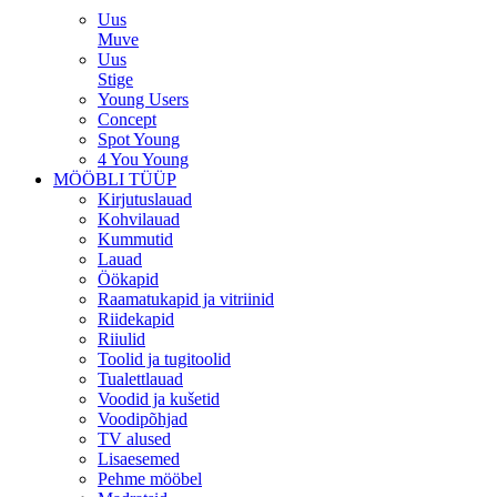
Uus
Muve
Uus
Stige
Young Users
Concept
Spot Young
4 You Young
MÖÖBLI TÜÜP
Kirjutuslauad
Kohvilauad
Kummutid
Lauad
Öökapid
Raamatukapid ja vitriinid
Riidekapid
Riiulid
Toolid ja tugitoolid
Tualettlauad
Voodid ja kušetid
Voodipõhjad
TV alused
Lisaesemed
Pehme mööbel