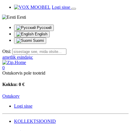
Logi sisse
Eesti
Русский
English
Suomi
Otsi:
ametlik esindaja:
0
Ostukorvis pole tooteid
Kokku:
0 €
Ostukorv
Logi sisse
KOLLEKTSIOONID