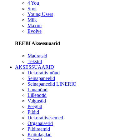
4 You
Spot
Young Users
Milk
Maxim
Evolve
BEEBI Aksessuaarid
Madratsid
Tekstiil
AKSESSUAARID
Dekoratiiv nõud
Seinapaneelid
Seinapaneelid LINERIO
Lauanõud
Lillepotid
Valgustid
Peeglid
Pildid
Dekoratiivesemed
Organaiserid
Pildiraamid
Küünlajalad