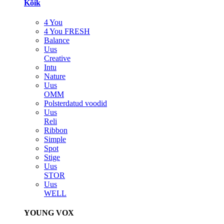
Kõik
4 You
4 You FRESH
Balance
Uus
Creative
Intu
Nature
Uus
OMM
Polsterdatud voodid
Uus
Reli
Ribbon
Simple
Spot
Stige
Uus
STOR
Uus
WELL
YOUNG VOX