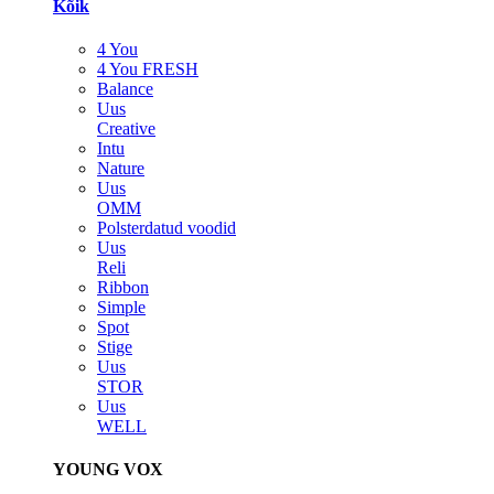
Kõik
4 You
4 You FRESH
Balance
Uus
Creative
Intu
Nature
Uus
OMM
Polsterdatud voodid
Uus
Reli
Ribbon
Simple
Spot
Stige
Uus
STOR
Uus
WELL
YOUNG VOX