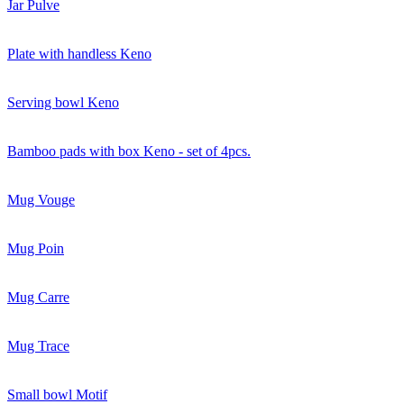
Jar Pulve
Plate with handless Keno
Serving bowl Keno
Bamboo pads with box Keno - set of 4pcs.
Mug Vouge
Mug Poin
Mug Carre
Mug Trace
Small bowl Motif