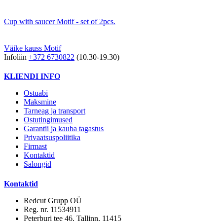
Cup with saucer Motif - set of 2pcs.
Väike kauss Motif
Infoliin
+372 6730822
(10.30-19.30)
KLIENDI INFO
Ostuabi
Maksmine
Tarneag ja transport
Ostutingimused
Garantii ja kauba tagastus
Privaatsuspoliitika
Firmast
Kontaktid
Salongid
Kontaktid
Redcut Grupp OÜ
Reg. nr. 11534911
Peterburi tee 46, Tallinn, 11415