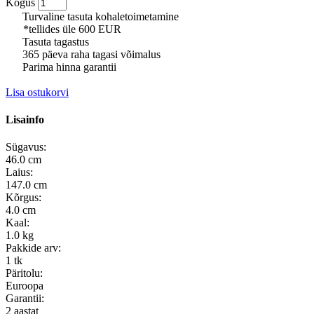
Kogus
Turvaline tasuta kohaletoimetamine
*tellides üle 600 EUR
Tasuta tagastus
365 päeva raha tagasi võimalus
Parima hinna garantii
Lisa ostukorvi
Lisainfo
Sügavus:
46.0 cm
Laius:
147.0 cm
Kõrgus:
4.0 cm
Kaal:
1.0 kg
Pakkide arv:
1 tk
Päritolu:
Euroopa
Garantii:
2 aastat