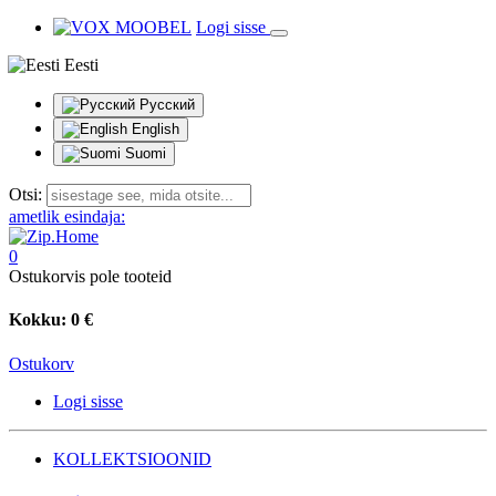
Logi sisse
Eesti
Русский
English
Suomi
Otsi:
ametlik esindaja:
0
Ostukorvis pole tooteid
Kokku:
0 €
Ostukorv
Logi sisse
KOLLEKTSIOONID