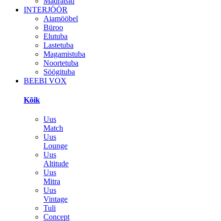
Madratsid
INTERJÖÖR
Aiamööbel
Büroo
Elutuba
Lastetuba
Magamistuba
Noortetuba
Söögituba
BEEBI VOX
Kõik
Uus
Match
Uus
Lounge
Uus
Altitude
Uus
Mitra
Uus
Vintage
Tuli
Concept