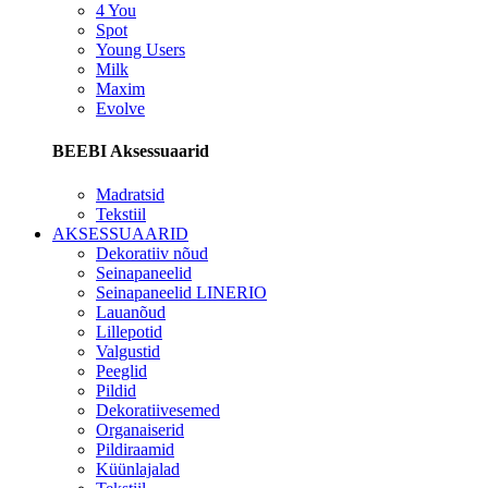
4 You
Spot
Young Users
Milk
Maxim
Evolve
BEEBI Aksessuaarid
Madratsid
Tekstiil
AKSESSUAARID
Dekoratiiv nõud
Seinapaneelid
Seinapaneelid LINERIO
Lauanõud
Lillepotid
Valgustid
Peeglid
Pildid
Dekoratiivesemed
Organaiserid
Pildiraamid
Küünlajalad