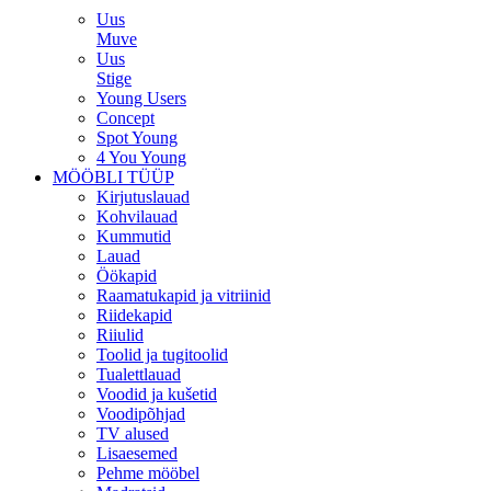
Uus
Muve
Uus
Stige
Young Users
Concept
Spot Young
4 You Young
MÖÖBLI TÜÜP
Kirjutuslauad
Kohvilauad
Kummutid
Lauad
Öökapid
Raamatukapid ja vitriinid
Riidekapid
Riiulid
Toolid ja tugitoolid
Tualettlauad
Voodid ja kušetid
Voodipõhjad
TV alused
Lisaesemed
Pehme mööbel