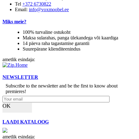
Tel
+372 6730822
Email:
info@voxmoobel.ee
Miks meie?
100% turvaline ostukoht
Maksa sularahas, panga ülekandega või kaardiga
14 päeva raha tagastamise garantii
Suurepärane klienditeenindus
ametlik esindaja:
NEWSLETTER
Subscribe to the newsletter and be the first to know about
premieres!
OK
LAADI KATALOOG
ametlik esindaja: