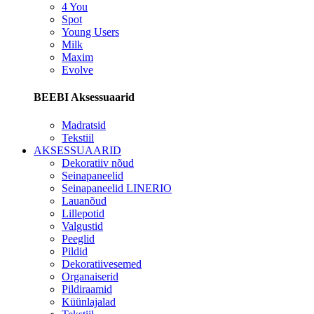
4 You
Spot
Young Users
Milk
Maxim
Evolve
BEEBI Aksessuaarid
Madratsid
Tekstiil
AKSESSUAARID
Dekoratiiv nõud
Seinapaneelid
Seinapaneelid LINERIO
Lauanõud
Lillepotid
Valgustid
Peeglid
Pildid
Dekoratiivesemed
Organaiserid
Pildiraamid
Küünlajalad