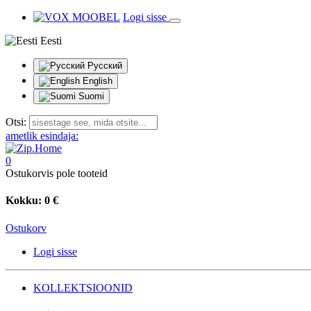
Logi sisse
Eesti
Русский
English
Suomi
Otsi:
ametlik esindaja:
0
Ostukorvis pole tooteid
Kokku:
0 €
Ostukorv
Logi sisse
KOLLEKTSIOONID