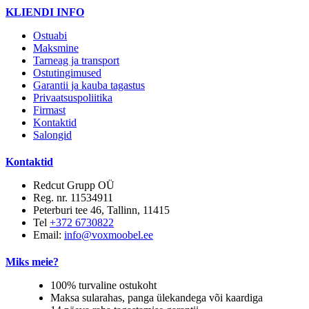
KLIENDI INFO
Ostuabi
Maksmine
Tarneag ja transport
Ostutingimused
Garantii ja kauba tagastus
Privaatsuspoliitika
Firmast
Kontaktid
Salongid
Kontaktid
Redcut Grupp OÜ
Reg. nr. 11534911
Peterburi tee 46, Tallinn, 11415
Tel
+372 6730822
Email:
info@voxmoobel.ee
Miks meie?
100% turvaline ostukoht
Maksa sularahas, panga ülekandega või kaardiga