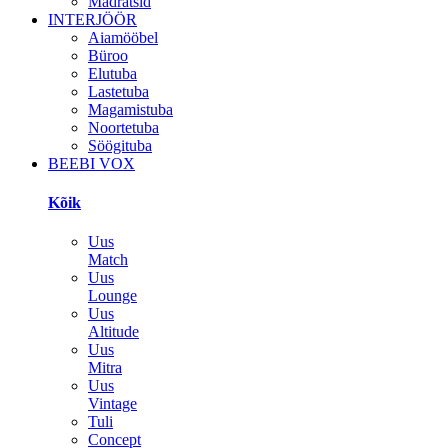
Madratsid
INTERJÖÖR
Aiamööbel
Büroo
Elutuba
Lastetuba
Magamistuba
Noortetuba
Söögituba
BEEBI VOX
Kõik
Uus
Match
Uus
Lounge
Uus
Altitude
Uus
Mitra
Uus
Vintage
Tuli
Concept