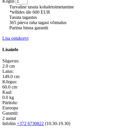
Kogus
Turvaline tasuta kohaletoimetamine
*tellides üle 600 EUR
Tasuta tagastus
365 päeva raha tagasi võimalus
Parima hinna garantii
Lisa ostukorvi
Lisainfo
Sügavus:
2.0 cm
Laius:
149.0 cm
Kõrgus:
60.0 cm
Kaal:
0.0 kg
Päritolu:
Euroopa
Garantii:
2 aastat
Infoliin
+372 6730822
(10.30-19.30)