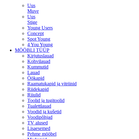
Uus
Muve
Uus
Stige
Young Users
Concept
Spot Young
4 You Young
MÖÖBLI TÜÜP
Kirjutuslauad
Kohvilauad
Kummutid
Lauad
Öökapid
Raamatukapid ja vitriinid
Riidekapid
Riiulid
Toolid ja tugitoolid
Tualettlauad
Voodid ja kušetid
Voodipõhjad
TV alused
Lisaesemed
Pehme mööbel