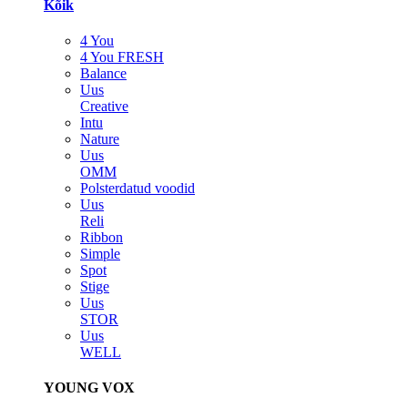
Kõik
4 You
4 You FRESH
Balance
Uus
Creative
Intu
Nature
Uus
OMM
Polsterdatud voodid
Uus
Reli
Ribbon
Simple
Spot
Stige
Uus
STOR
Uus
WELL
YOUNG VOX