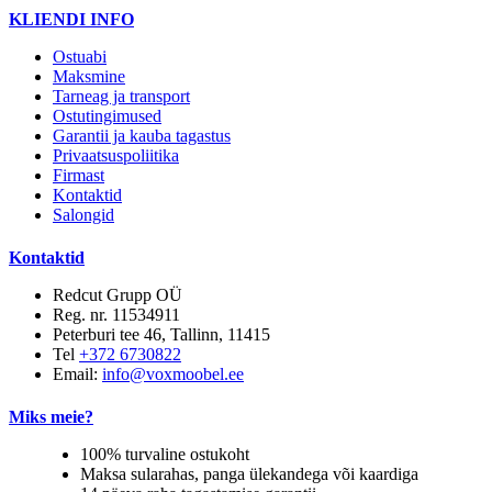
KLIENDI INFO
Ostuabi
Maksmine
Tarneag ja transport
Ostutingimused
Garantii ja kauba tagastus
Privaatsuspoliitika
Firmast
Kontaktid
Salongid
Kontaktid
Redcut Grupp OÜ
Reg. nr. 11534911
Peterburi tee 46, Tallinn, 11415
Tel
+372 6730822
Email:
info@voxmoobel.ee
Miks meie?
100% turvaline ostukoht
Maksa sularahas, panga ülekandega või kaardiga