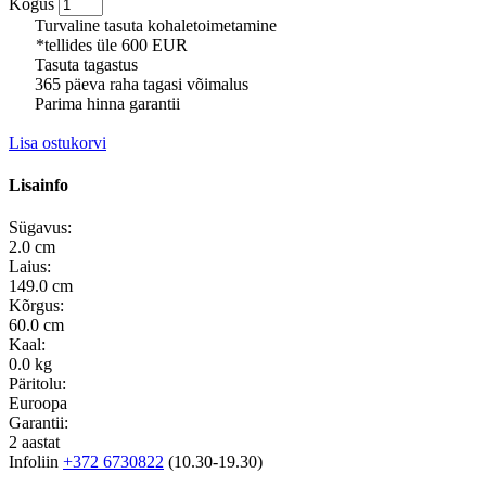
Kogus
Turvaline tasuta kohaletoimetamine
*tellides üle 600 EUR
Tasuta tagastus
365 päeva raha tagasi võimalus
Parima hinna garantii
Lisa ostukorvi
Lisainfo
Sügavus:
2.0 cm
Laius:
149.0 cm
Kõrgus:
60.0 cm
Kaal:
0.0 kg
Päritolu:
Euroopa
Garantii:
2 aastat
Infoliin
+372 6730822
(10.30-19.30)