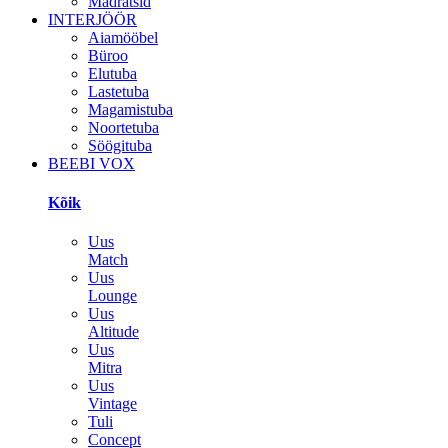
Madratsid
INTERJÖÖR
Aiamööbel
Büroo
Elutuba
Lastetuba
Magamistuba
Noortetuba
Söögituba
BEEBI VOX
Kõik
Uus
Match
Uus
Lounge
Uus
Altitude
Uus
Mitra
Uus
Vintage
Tuli
Concept