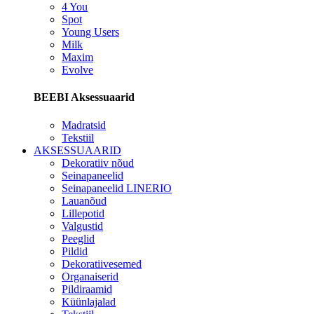
4 You
Spot
Young Users
Milk
Maxim
Evolve
BEEBI Aksessuaarid
Madratsid
Tekstiil
AKSESSUAARID
Dekoratiiv nõud
Seinapaneelid
Seinapaneelid LINERIO
Lauanõud
Lillepotid
Valgustid
Peeglid
Pildid
Dekoratiivesemed
Organaiserid
Pildiraamid
Küünlajalad