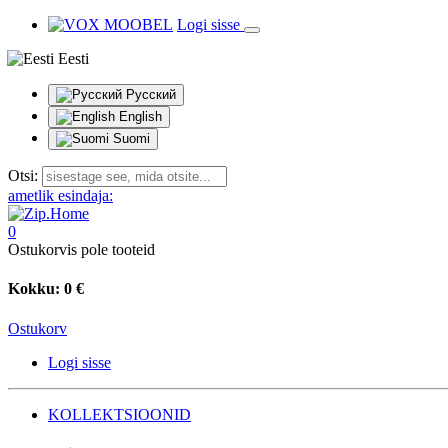
Logi sisse
Eesti
Русский
English
Suomi
Otsi:
ametlik esindaja:
0
Ostukorvis pole tooteid
Kokku:
0 €
Ostukorv
Logi sisse
KOLLEKTSIOONID