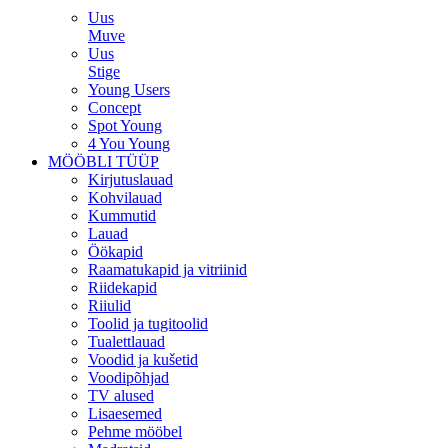
Uus
Muve
Uus
Stige
Young Users
Concept
Spot Young
4 You Young
MÖÖBLI TÜÜP
Kirjutuslauad
Kohvilauad
Kummutid
Lauad
Öökapid
Raamatukapid ja vitriinid
Riidekapid
Riiulid
Toolid ja tugitoolid
Tualettlauad
Voodid ja kušetid
Voodipõhjad
TV alused
Lisaesemed
Pehme mööbel