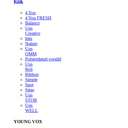
Kõik
4 You
4 You FRESH
Balance
Uus
Creative
Intu
Nature
Uus
OMM
Polsterdatud voodid
Uus
Reli
Ribbon
Simple
Spot
Stige
Uus
STOR
Uus
WELL
YOUNG VOX