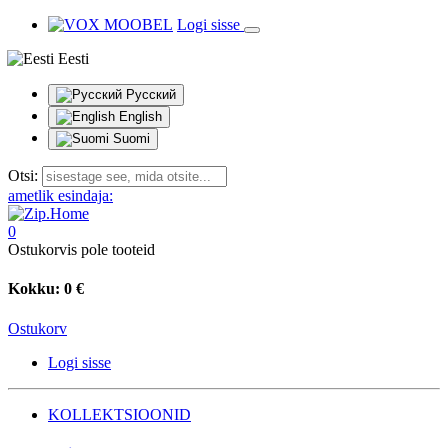
Logi sisse
Eesti
Русский
English
Suomi
Otsi:
ametlik esindaja:
0
Ostukorvis pole tooteid
Kokku:
0 €
Ostukorv
Logi sisse
KOLLEKTSIOONID