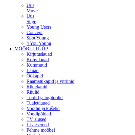
Uus
Muve
Uus
Stige
Young Users
Concept
Spot Young
4 You Young
MÖÖBLI TÜÜP
Kirjutuslauad
Kohvilauad
Kummutid
Lauad
Öökapid
Raamatukapid ja vitriinid
Riidekapid
Riiulid
Toolid ja tugitoolid
Tualettlauad
Voodid ja kušetid
Voodipõhjad
TV alused
Lisaesemed
Pehme mööbel