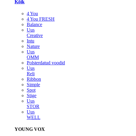
Kõik
4 You
4 You FRESH
Balance
Uus
Creative
Intu
Nature
Uus
OMM
Polsterdatud voodid
Uus
Reli
Ribbon
Simple
Spot
Stige
Uus
STOR
Uus
WELL
YOUNG VOX