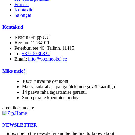
Firmast
Kontaktid
Salongid
Kontaktid
Redcut Grupp OÜ
Reg. nr. 11534911
Peterburi tee 46, Tallinn, 11415
Tel
+372 6730822
Email:
info@voxmoobel.ee
Miks meie?
100% turvaline ostukoht
Maksa sularahas, panga ülekandega või kaardiga
14 päeva raha tagastamise garantii
Suurepärane klienditeenindus
ametlik esindaja:
NEWSLETTER
Subscribe to the newsletter and be the first to know about