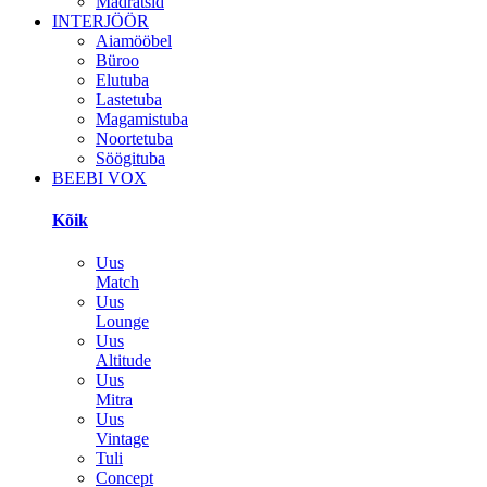
Madratsid
INTERJÖÖR
Aiamööbel
Büroo
Elutuba
Lastetuba
Magamistuba
Noortetuba
Söögituba
BEEBI VOX
Kõik
Uus
Match
Uus
Lounge
Uus
Altitude
Uus
Mitra
Uus
Vintage
Tuli
Concept