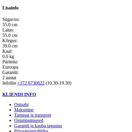
Lisainfo
Sügavus:
55.0 cm
Laius:
55.0 cm
Kõrgus:
39.0 cm
Kaal:
0.0 kg
Päritolu:
Euroopa
Garantii:
2 aastat
Infoliin
+372 6730822
(10.30-19.30)
KLIENDI INFO
Ostuabi
Maksmine
Tarneag ja transport
Ostutingimused
Garantii ja kauba tagastus
Privaatsuspoliitika