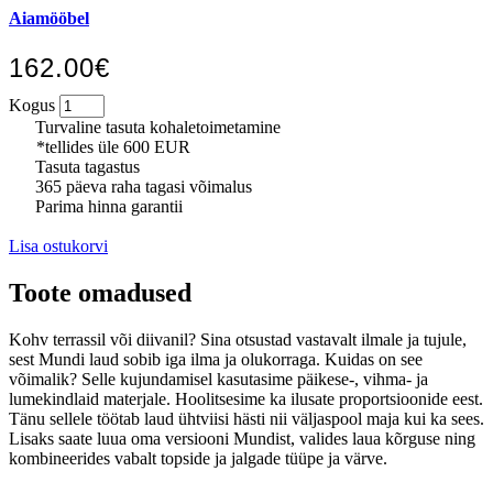
Aiamööbel
162.00€
Kogus
Turvaline tasuta kohaletoimetamine
*tellides üle 600 EUR
Tasuta tagastus
365 päeva raha tagasi võimalus
Parima hinna garantii
Lisa ostukorvi
Toote omadused
Kohv terrassil või diivanil? Sina otsustad vastavalt ilmale ja tujule,
sest Mundi laud sobib iga ilma ja olukorraga. Kuidas on see
võimalik? Selle kujundamisel kasutasime päikese-, vihma- ja
lumekindlaid materjale. Hoolitsesime ka ilusate proportsioonide eest.
Tänu sellele töötab laud ühtviisi hästi nii väljaspool maja kui ka sees.
Lisaks saate luua oma versiooni Mundist, valides laua kõrguse ning
kombineerides vabalt topside ja jalgade tüüpe ja värve.