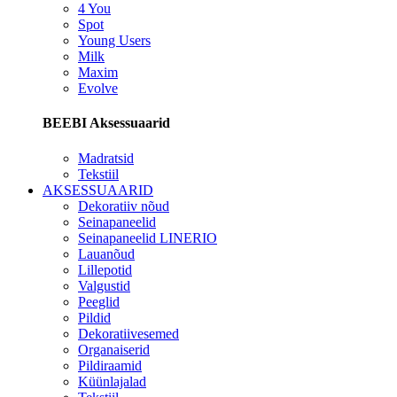
4 You
Spot
Young Users
Milk
Maxim
Evolve
BEEBI Aksessuaarid
Madratsid
Tekstiil
AKSESSUAARID
Dekoratiiv nõud
Seinapaneelid
Seinapaneelid LINERIO
Lauanõud
Lillepotid
Valgustid
Peeglid
Pildid
Dekoratiivesemed
Organaiserid
Pildiraamid
Küünlajalad