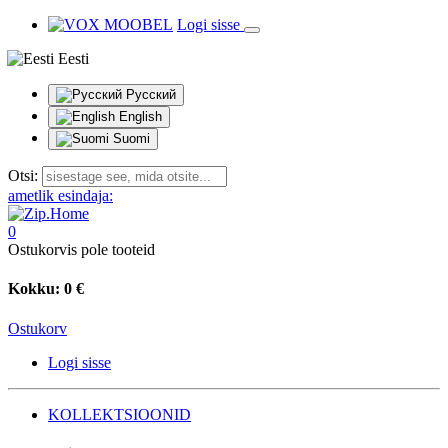
Logi sisse
Eesti
Русский
English
Suomi
Otsi:
ametlik esindaja:
0
Ostukorvis pole tooteid
Kokku:
0 €
Ostukorv
Logi sisse
KOLLEKTSIOONID