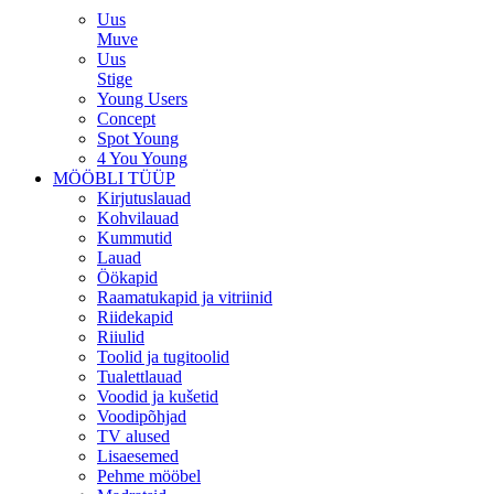
Uus
Muve
Uus
Stige
Young Users
Concept
Spot Young
4 You Young
MÖÖBLI TÜÜP
Kirjutuslauad
Kohvilauad
Kummutid
Lauad
Öökapid
Raamatukapid ja vitriinid
Riidekapid
Riiulid
Toolid ja tugitoolid
Tualettlauad
Voodid ja kušetid
Voodipõhjad
TV alused
Lisaesemed
Pehme mööbel