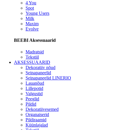
4 You
Spot
Young Users
Milk
Maxim
Evolve
BEEBI Aksessuaarid
Madratsid
Tekstiil
AKSESSUAARID
Dekoratiiv nõud
Seinapaneelid
Seinapaneelid LINERIO
Lauanõud
Lillepotid
Valgustid
Peeglid
Pildid
Dekoratiivesemed
Organaiserid
Pildiraamid
Küünlajalad