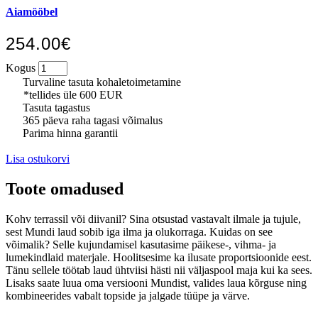
Aiamööbel
254.00€
Kogus
Turvaline tasuta kohaletoimetamine
*tellides üle 600 EUR
Tasuta tagastus
365 päeva raha tagasi võimalus
Parima hinna garantii
Lisa ostukorvi
Toote omadused
Kohv terrassil või diivanil? Sina otsustad vastavalt ilmale ja tujule,
sest Mundi laud sobib iga ilma ja olukorraga. Kuidas on see
võimalik? Selle kujundamisel kasutasime päikese-, vihma- ja
lumekindlaid materjale. Hoolitsesime ka ilusate proportsioonide eest.
Tänu sellele töötab laud ühtviisi hästi nii väljaspool maja kui ka sees.
Lisaks saate luua oma versiooni Mundist, valides laua kõrguse ning
kombineerides vabalt topside ja jalgade tüüpe ja värve.