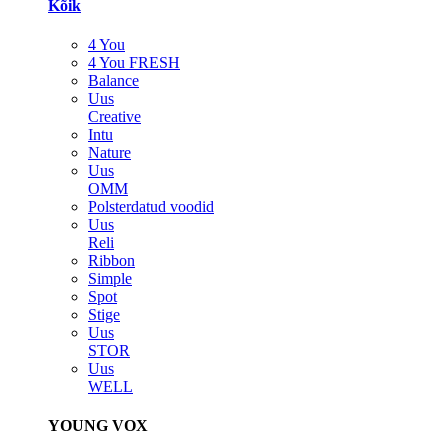
Kõik
4 You
4 You FRESH
Balance
Uus
Creative
Intu
Nature
Uus
OMM
Polsterdatud voodid
Uus
Reli
Ribbon
Simple
Spot
Stige
Uus
STOR
Uus
WELL
YOUNG VOX