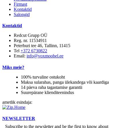
Firmast
Kontaktid
Salongid
Kontaktid
Redcut Grupp OÜ
Reg. nr. 11534911
Peterburi tee 46, Tallinn, 11415
Tel
+372 6730822
Email:
info@voxmoobel.ee
Miks meie?
100% turvaline ostukoht
Maksa sularahas, panga ülekandega või kaardiga
14 päeva raha tagastamise garantii
Suurepärane klienditeenindus
ametlik esindaja:
NEWSLETTER
Subscribe to the newsletter and be the first to know about