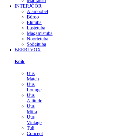
Madratsid
INTERJÖÖR
Aiamööbel
Büroo
Elutuba
Lastetuba
Magamistuba
Noortetuba
Söögituba
BEEBI VOX
Kõik
Uus
Match
Uus
Lounge
Uus
Altitude
Uus
Mitra
Uus
Vintage
Tuli
Concept