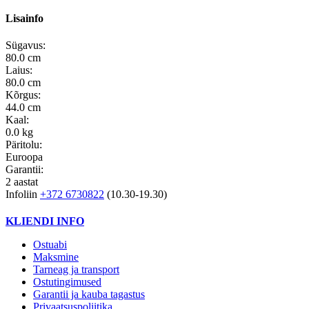
Lisainfo
Sügavus:
80.0 cm
Laius:
80.0 cm
Kõrgus:
44.0 cm
Kaal:
0.0 kg
Päritolu:
Euroopa
Garantii:
2 aastat
Infoliin
+372 6730822
(10.30-19.30)
KLIENDI INFO
Ostuabi
Maksmine
Tarneag ja transport
Ostutingimused
Garantii ja kauba tagastus
Privaatsuspoliitika