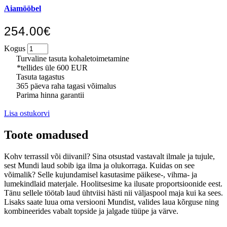
Aiamööbel
254.00€
Kogus
Turvaline tasuta kohaletoimetamine
*tellides üle 600 EUR
Tasuta tagastus
365 päeva raha tagasi võimalus
Parima hinna garantii
Lisa ostukorvi
Toote omadused
Kohv terrassil või diivanil? Sina otsustad vastavalt ilmale ja tujule,
sest Mundi laud sobib iga ilma ja olukorraga. Kuidas on see
võimalik? Selle kujundamisel kasutasime päikese-, vihma- ja
lumekindlaid materjale. Hoolitsesime ka ilusate proportsioonide eest.
Tänu sellele töötab laud ühtviisi hästi nii väljaspool maja kui ka sees.
Lisaks saate luua oma versiooni Mundist, valides laua kõrguse ning
kombineerides vabalt topside ja jalgade tüüpe ja värve.