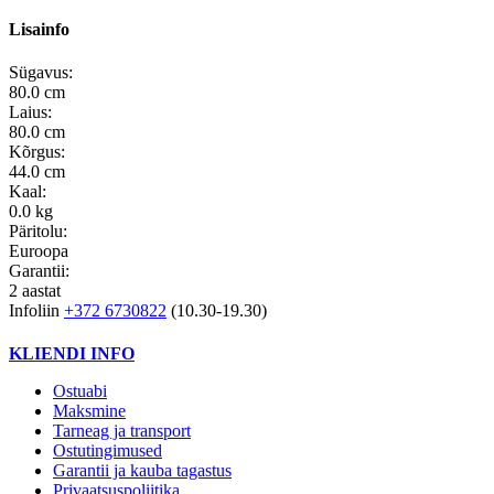
Lisainfo
Sügavus:
80.0 cm
Laius:
80.0 cm
Kõrgus:
44.0 cm
Kaal:
0.0 kg
Päritolu:
Euroopa
Garantii:
2 aastat
Infoliin
+372 6730822
(10.30-19.30)
KLIENDI INFO
Ostuabi
Maksmine
Tarneag ja transport
Ostutingimused
Garantii ja kauba tagastus
Privaatsuspoliitika