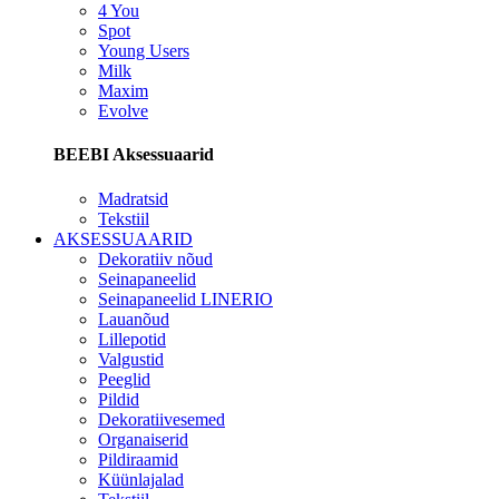
4 You
Spot
Young Users
Milk
Maxim
Evolve
BEEBI Aksessuaarid
Madratsid
Tekstiil
AKSESSUAARID
Dekoratiiv nõud
Seinapaneelid
Seinapaneelid LINERIO
Lauanõud
Lillepotid
Valgustid
Peeglid
Pildid
Dekoratiivesemed
Organaiserid
Pildiraamid
Küünlajalad