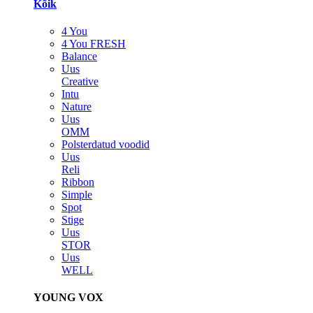
Kõik
4 You
4 You FRESH
Balance
Uus
Creative
Intu
Nature
Uus
OMM
Polsterdatud voodid
Uus
Reli
Ribbon
Simple
Spot
Stige
Uus
STOR
Uus
WELL
YOUNG VOX