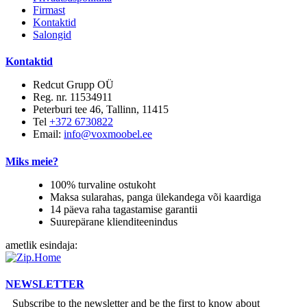
Firmast
Kontaktid
Salongid
Kontaktid
Redcut Grupp OÜ
Reg. nr. 11534911
Peterburi tee 46, Tallinn, 11415
Tel
+372 6730822
Email:
info@voxmoobel.ee
Miks meie?
100% turvaline ostukoht
Maksa sularahas, panga ülekandega või kaardiga
14 päeva raha tagastamise garantii
Suurepärane klienditeenindus
ametlik esindaja:
NEWSLETTER
Subscribe to the newsletter and be the first to know about