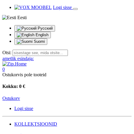
Logi sisse
Eesti
Русский
English
Suomi
Otsi:
ametlik esindaja:
0
Ostukorvis pole tooteid
Kokku:
0 €
Ostukorv
Logi sisse
KOLLEKTSIOONID