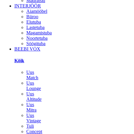
Madratsid
INTERJÖÖR
Aiamööbel
Büroo
Elutuba
Lastetuba
Magamistuba
Noortetuba
Söögituba
BEEBI VOX
Kõik
Uus
Match
Uus
Lounge
Uus
Altitude
Uus
Mitra
Uus
Vintage
Tuli
Concept