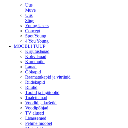
Uus
Muve
Uus
Stige
Young Users
Concept
Spot Young
4 You Young
MÖÖBLI TÜÜP
Kirjutuslauad
Kohvilauad
Kummutid
Lauad
Öökapid
Raamatukapid ja vitriinid
Riidekapid
Riiulid
Toolid ja tugitoolid
Tualettlauad
Voodid ja kušetid
Voodipõhjad
TV alused
Lisaesemed
Pehme mööbel