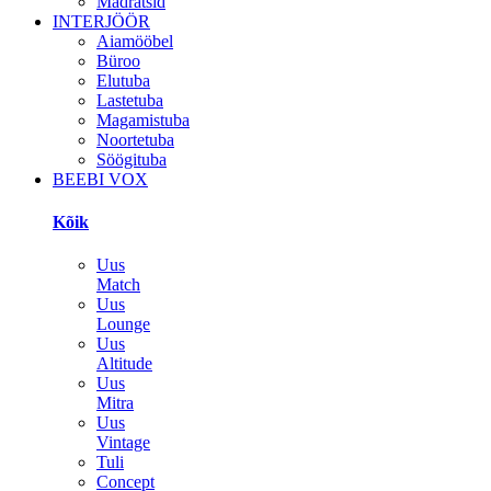
Madratsid
INTERJÖÖR
Aiamööbel
Büroo
Elutuba
Lastetuba
Magamistuba
Noortetuba
Söögituba
BEEBI VOX
Kõik
Uus
Match
Uus
Lounge
Uus
Altitude
Uus
Mitra
Uus
Vintage
Tuli
Concept