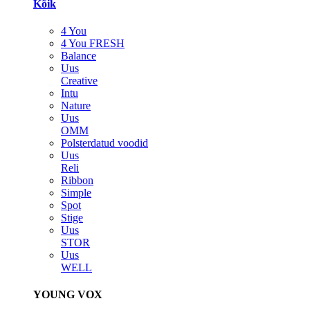
Kõik
4 You
4 You FRESH
Balance
Uus
Creative
Intu
Nature
Uus
OMM
Polsterdatud voodid
Uus
Reli
Ribbon
Simple
Spot
Stige
Uus
STOR
Uus
WELL
YOUNG VOX