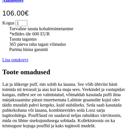
Aiamööbel
106.00€
Kogus
Turvaline tasuta kohaletoimetamine
*tellides üle 600 EUR
Tasuta tagastus
365 päeva raha tagasi võimalus
Parima hinna garantii
Lisa ostukorvi
Toote omadused
Lai ja ülikerge puff, mis sobib ka lauana. See võib ühtviisi hästi
toimida nii terrassil ja aias kui ka maja sees. Veekindel ja vastupidav
kangas, millest see on valmistatud, võimaldab kasutada puffi ilma
märjakssaamise pärast muretsemata Lahtiste graanulite kujul olev
täidis muudab pahvi kergeks, kuid stabiilseks. Seda saab kasutada
puhkekohana või lauana, kombineerides seda Looz sarja
tugitoolidega. Pouff/laud on saadaval neljas rahulikus värvitoonis,
mida on lihtne sisekujundusega sobitada. Kollektsioonis on ka
teistsuguse kujuga pouffid ja kaks tugitooli mudelit.