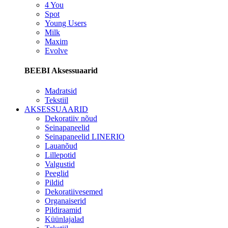
4 You
Spot
Young Users
Milk
Maxim
Evolve
BEEBI Aksessuaarid
Madratsid
Tekstiil
AKSESSUAARID
Dekoratiiv nõud
Seinapaneelid
Seinapaneelid LINERIO
Lauanõud
Lillepotid
Valgustid
Peeglid
Pildid
Dekoratiivesemed
Organaiserid
Pildiraamid
Küünlajalad