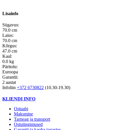
Lisainfo
Sügavus:
70.0 cm
Laius:
70.0 cm
Kõrgus:
47.0 cm
Kaal:
0.0 kg
Päritolu:
Euroopa
Garantii:
2 aastat
Infoliin
+372 6730822
(10.30-19.30)
KLIENDI INFO
Ostuabi
Maksmine
Tarneag ja transport
Ostutingimused
Garantii ja kauba tagastus