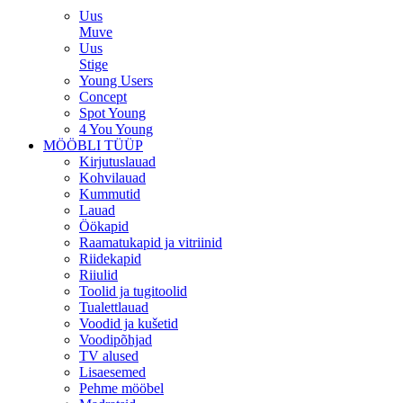
Uus
Muve
Uus
Stige
Young Users
Concept
Spot Young
4 You Young
MÖÖBLI TÜÜP
Kirjutuslauad
Kohvilauad
Kummutid
Lauad
Öökapid
Raamatukapid ja vitriinid
Riidekapid
Riiulid
Toolid ja tugitoolid
Tualettlauad
Voodid ja kušetid
Voodipõhjad
TV alused
Lisaesemed
Pehme mööbel