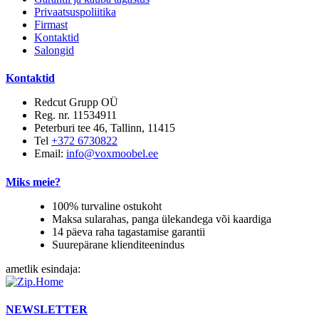
Privaatsuspoliitika
Firmast
Kontaktid
Salongid
Kontaktid
Redcut Grupp OÜ
Reg. nr. 11534911
Peterburi tee 46, Tallinn, 11415
Tel
+372 6730822
Email:
info@voxmoobel.ee
Miks meie?
100% turvaline ostukoht
Maksa sularahas, panga ülekandega või kaardiga
14 päeva raha tagastamise garantii
Suurepärane klienditeenindus
ametlik esindaja:
NEWSLETTER