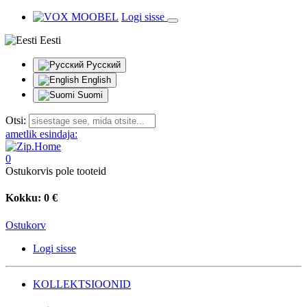
Logi sisse
Eesti
Русский
English
Suomi
Otsi:
ametlik esindaja:
0
Ostukorvis pole tooteid
Kokku:
0 €
Ostukorv
Logi sisse
KOLLEKTSIOONID