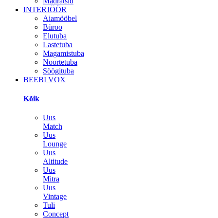
Madratsid
INTERJÖÖR
Aiamööbel
Büroo
Elutuba
Lastetuba
Magamistuba
Noortetuba
Söögituba
BEEBI VOX
Kõik
Uus
Match
Uus
Lounge
Uus
Altitude
Uus
Mitra
Uus
Vintage
Tuli
Concept