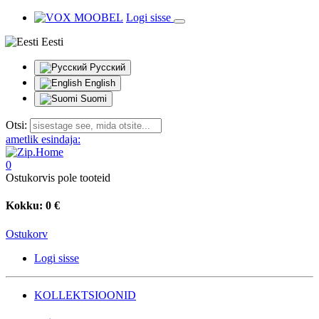
Logi sisse
Eesti
Русский
English
Suomi
Otsi:
ametlik esindaja:
0
Ostukorvis pole tooteid
Kokku:
0 €
Ostukorv
Logi sisse
KOLLEKTSIOONID