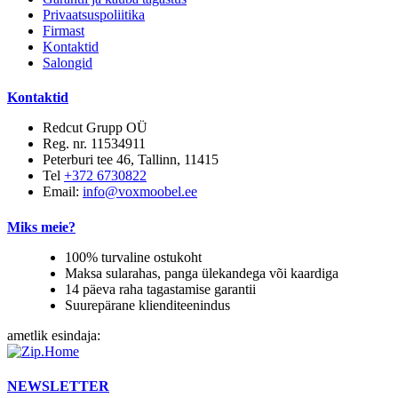
Privaatsuspoliitika
Firmast
Kontaktid
Salongid
Kontaktid
Redcut Grupp OÜ
Reg. nr. 11534911
Peterburi tee 46, Tallinn, 11415
Tel
+372 6730822
Email:
info@voxmoobel.ee
Miks meie?
100% turvaline ostukoht
Maksa sularahas, panga ülekandega või kaardiga
14 päeva raha tagastamise garantii
Suurepärane klienditeenindus
ametlik esindaja:
NEWSLETTER