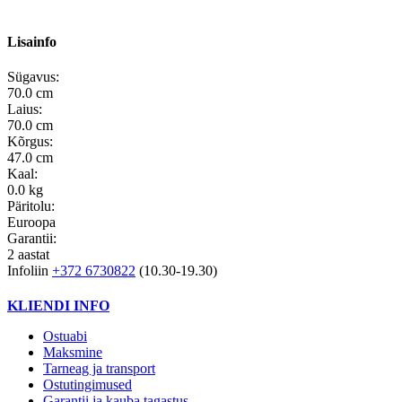
Lisainfo
Sügavus:
70.0 cm
Laius:
70.0 cm
Kõrgus:
47.0 cm
Kaal:
0.0 kg
Päritolu:
Euroopa
Garantii:
2 aastat
Infoliin
+372 6730822
(10.30-19.30)
KLIENDI INFO
Ostuabi
Maksmine
Tarneag ja transport
Ostutingimused
Garantii ja kauba tagastus