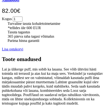
Aiamööbel
82.00€
Kogus
Turvaline tasuta kohaletoimetamine
*tellides üle 600 EUR
Tasuta tagastus
365 päeva raha tagasi võimalus
Parima hinna garantii
Lisa ostukorvi
Toote omadused
Lai ja ülikerge puff, mis sobib ka lauana. See võib ühtviisi hästi
toimida nii terrassil ja aias kui ka maja sees. Veekindel ja vastupidav
kangas, millest see on valmistatud, võimaldab kasutada puffi ilma
märjakssaamise pärast muretsemata Lahtiste graanulite kujul olev
täidis muudab pahvi kergeks, kuid stabiilseks. Seda saab kasutada
puhkekohana või lauana, kombineerides seda Looz sarja
tugitoolidega. Pouff/laud on saadaval neljas rahulikus värvitoonis,
mida on lihtne sisekujundusega sobitada. Kollektsioonis on ka
teistsuguse kujuga pouffid ja kaks tugitooli mudelit.