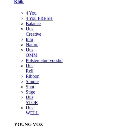
Kõik
4 You
4 You FRESH
Balance
Uus
Creative
Intu
Nature
Uus
OMM
Polsterdatud voodid
Uus
Reli
Ribbon
Simple
Spot
Stige
Uus
STOR
Uus
WELL
YOUNG VOX