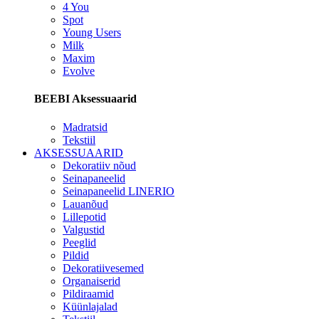
4 You
Spot
Young Users
Milk
Maxim
Evolve
BEEBI Aksessuaarid
Madratsid
Tekstiil
AKSESSUAARID
Dekoratiiv nõud
Seinapaneelid
Seinapaneelid LINERIO
Lauanõud
Lillepotid
Valgustid
Peeglid
Pildid
Dekoratiivesemed
Organaiserid
Pildiraamid
Küünlajalad