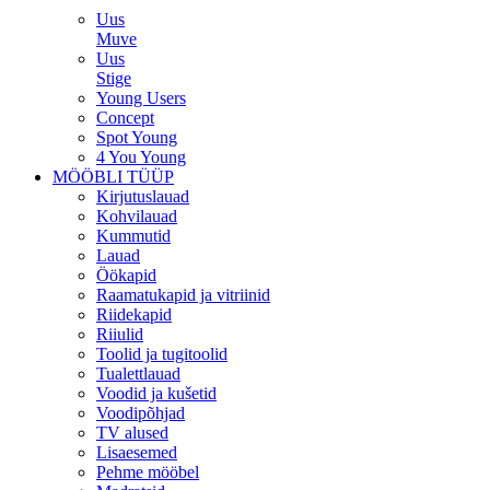
Uus
Muve
Uus
Stige
Young Users
Concept
Spot Young
4 You Young
MÖÖBLI TÜÜP
Kirjutuslauad
Kohvilauad
Kummutid
Lauad
Öökapid
Raamatukapid ja vitriinid
Riidekapid
Riiulid
Toolid ja tugitoolid
Tualettlauad
Voodid ja kušetid
Voodipõhjad
TV alused
Lisaesemed
Pehme mööbel