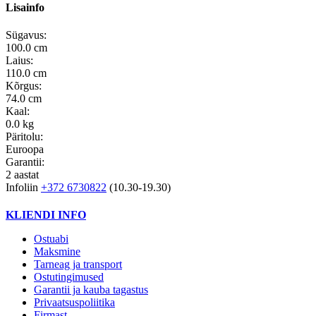
Lisainfo
Sügavus:
100.0 cm
Laius:
110.0 cm
Kõrgus:
74.0 cm
Kaal:
0.0 kg
Päritolu:
Euroopa
Garantii:
2 aastat
Infoliin
+372 6730822
(10.30-19.30)
KLIENDI INFO
Ostuabi
Maksmine
Tarneag ja transport
Ostutingimused
Garantii ja kauba tagastus
Privaatsuspoliitika
Firmast