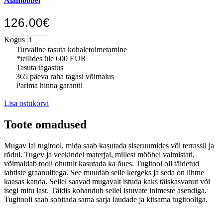
Aiamööbel
126.00€
Kogus
Turvaline tasuta kohaletoimetamine
*tellides üle 600 EUR
Tasuta tagastus
365 päeva raha tagasi võimalus
Parima hinna garantii
Lisa ostukorvi
Toote omadused
Mugav lai tugitool, mida saab kasutada siseruumides või terrassil ja
rõdul. Tugev ja veekindel materjal, millest mööbel valmistati,
võimaldab tooli ohutult kasutada ka õues. Tugitool oli täidetud
lahtiste graanulitega. See muudab selle kergeks ja seda on lihtne
kaasas kanda. Sellel saavad mugavalt istuda kaks täiskasvanut või
isegi mitu last. Täidis kohandub sellel istuvate inimeste asendiga.
Tugitooli saab sobitada sama sarja laudade ja kitsama tugitooliga.