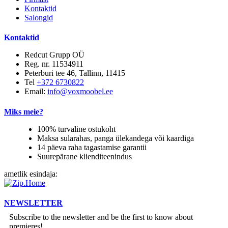
Kontaktid
Salongid
Kontaktid
Redcut Grupp OÜ
Reg. nr. 11534911
Peterburi tee 46, Tallinn, 11415
Tel
+372 6730822
Email:
info@voxmoobel.ee
Miks meie?
100% turvaline ostukoht
Maksa sularahas, panga ülekandega või kaardiga
14 päeva raha tagastamise garantii
Suurepärane klienditeenindus
ametlik esindaja:
NEWSLETTER
Subscribe to the newsletter and be the first to know about
premieres!