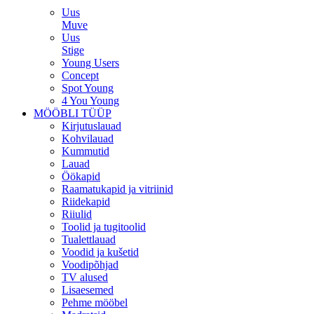
Uus
Muve
Uus
Stige
Young Users
Concept
Spot Young
4 You Young
MÖÖBLI TÜÜP
Kirjutuslauad
Kohvilauad
Kummutid
Lauad
Öökapid
Raamatukapid ja vitriinid
Riidekapid
Riiulid
Toolid ja tugitoolid
Tualettlauad
Voodid ja kušetid
Voodipõhjad
TV alused
Lisaesemed
Pehme mööbel