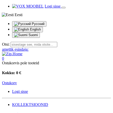
Logi sisse
Eesti
Русский
English
Suomi
Otsi:
ametlik esindaja:
0
Ostukorvis pole tooteid
Kokku:
0 €
Ostukorv
Logi sisse
KOLLEKTSIOONID