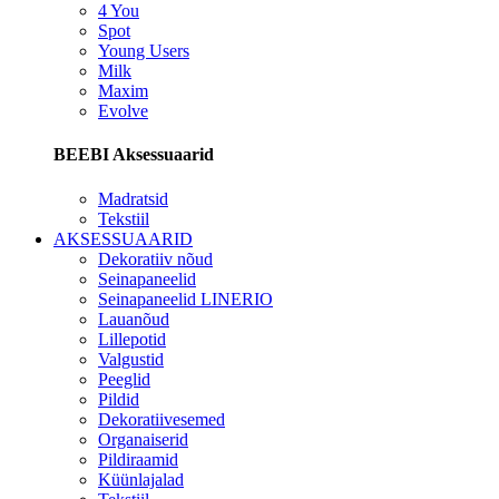
4 You
Spot
Young Users
Milk
Maxim
Evolve
BEEBI Aksessuaarid
Madratsid
Tekstiil
AKSESSUAARID
Dekoratiiv nõud
Seinapaneelid
Seinapaneelid LINERIO
Lauanõud
Lillepotid
Valgustid
Peeglid
Pildid
Dekoratiivesemed
Organaiserid
Pildiraamid
Küünlajalad