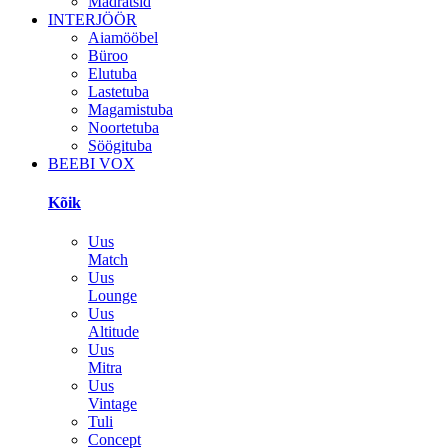
Madratsid
INTERJÖÖR
Aiamööbel
Büroo
Elutuba
Lastetuba
Magamistuba
Noortetuba
Söögituba
BEEBI VOX
Kõik
Uus
Match
Uus
Lounge
Uus
Altitude
Uus
Mitra
Uus
Vintage
Tuli
Concept