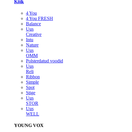
Kõik
4 You
4 You FRESH
Balance
Uus
Creative
Intu
Nature
Uus
OMM
Polsterdatud voodid
Uus
Reli
Ribbon
Simple
Spot
Stige
Uus
STOR
Uus
WELL
YOUNG VOX