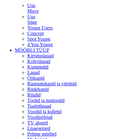
Uus
Muve
Uus
Stige
Young Users
Concept
Spot Young
4 You Young
MÖÖBLI TÜÜP
Kirjutuslauad
Kohvilauad
Kummutid
Lauad
Öökapid
Raamatukapid ja vitriinid
Riidekapid
Riiulid
Toolid ja tugitoolid
Tualettlauad
Voodid ja kušetid
Voodipõhjad
TV alused
Lisaesemed
Pehme mööbel