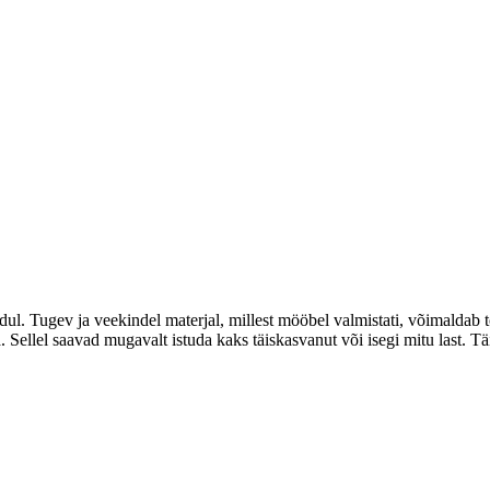
dul. Tugev ja veekindel materjal, millest mööbel valmistati, võimaldab to
 Sellel saavad mugavalt istuda kaks täiskasvanut või isegi mitu last. Tä