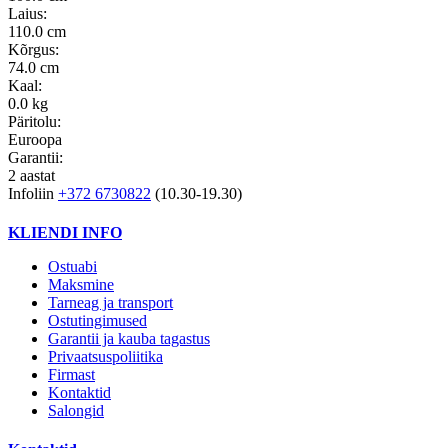
Laius:
110.0 cm
Kõrgus:
74.0 cm
Kaal:
0.0 kg
Päritolu:
Euroopa
Garantii:
2 aastat
Infoliin
+372 6730822
(10.30-19.30)
KLIENDI INFO
Ostuabi
Maksmine
Tarneag ja transport
Ostutingimused
Garantii ja kauba tagastus
Privaatsuspoliitika
Firmast
Kontaktid
Salongid