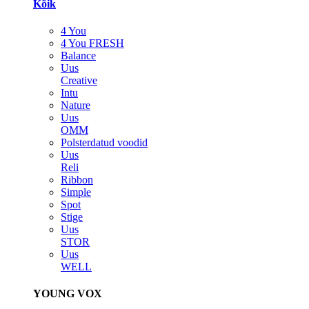
Kõik
4 You
4 You FRESH
Balance
Uus
Creative
Intu
Nature
Uus
OMM
Polsterdatud voodid
Uus
Reli
Ribbon
Simple
Spot
Stige
Uus
STOR
Uus
WELL
YOUNG VOX