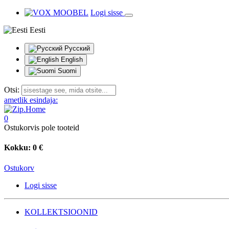
Logi sisse
Eesti
Русский
English
Suomi
Otsi:
ametlik esindaja:
0
Ostukorvis pole tooteid
Kokku:
0 €
Ostukorv
Logi sisse
KOLLEKTSIOONID