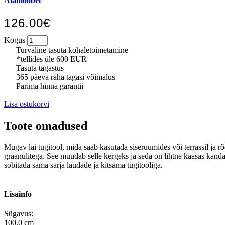
Aiamööbel
126.00€
Kogus
Turvaline tasuta kohaletoimetamine
*tellides üle 600 EUR
Tasuta tagastus
365 päeva raha tagasi võimalus
Parima hinna garantii
Lisa ostukorvi
Toote omadused
Mugav lai tugitool, mida saab kasutada siseruumides või terrassil ja rõ
graanulitega. See muudab selle kergeks ja seda on lihtne kaasas kanda.
sobitada sama sarja laudade ja kitsama tugitooliga.
Lisainfo
Sügavus:
100.0 cm