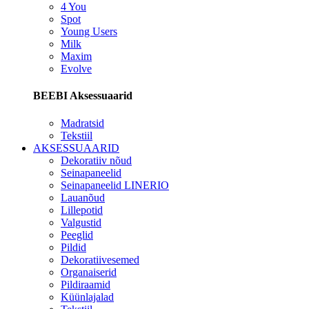
4 You
Spot
Young Users
Milk
Maxim
Evolve
BEEBI Aksessuaarid
Madratsid
Tekstiil
AKSESSUAARID
Dekoratiiv nõud
Seinapaneelid
Seinapaneelid LINERIO
Lauanõud
Lillepotid
Valgustid
Peeglid
Pildid
Dekoratiivesemed
Organaiserid
Pildiraamid
Küünlajalad