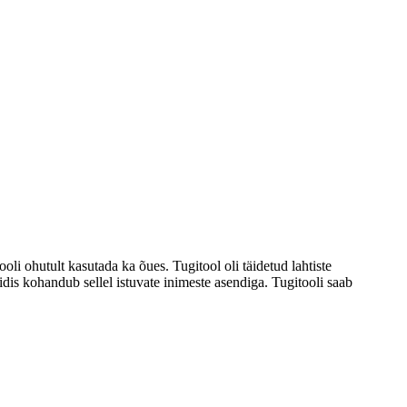
oli ohutult kasutada ka õues. Tugitool oli täidetud lahtiste
idis kohandub sellel istuvate inimeste asendiga. Tugitooli saab