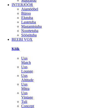
Madratsid
INTERJÖÖR
Aiamööbel
Büroo
Elutuba
Lastetuba
Magamistuba
Noortetuba
Söögituba
BEEBI VOX
Kõik
Uus
Match
Uus
Lounge
Uus
Altitude
Uus
Mitra
Uus
Vintage
Tuli
Concept