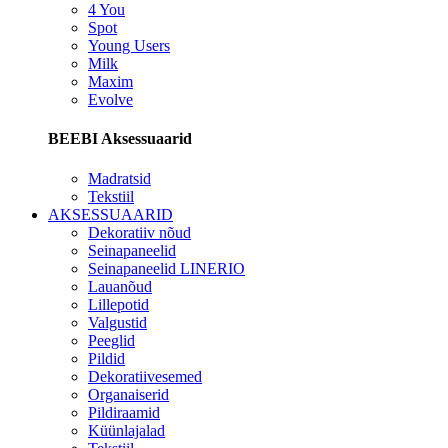
4 You
Spot
Young Users
Milk
Maxim
Evolve
BEEBI Aksessuaarid
Madratsid
Tekstiil
AKSESSUAARID
Dekoratiiv nõud
Seinapaneelid
Seinapaneelid LINERIO
Lauanõud
Lillepotid
Valgustid
Peeglid
Pildid
Dekoratiivesemed
Organaiserid
Pildiraamid
Küünlajalad