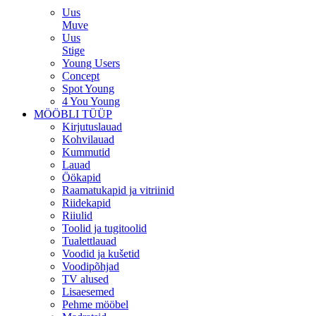
Uus
Muve
Uus
Stige
Young Users
Concept
Spot Young
4 You Young
MÖÖBLI TÜÜP
Kirjutuslauad
Kohvilauad
Kummutid
Lauad
Öökapid
Raamatukapid ja vitriinid
Riidekapid
Riiulid
Toolid ja tugitoolid
Tualettlauad
Voodid ja kušetid
Voodipõhjad
TV alused
Lisaesemed
Pehme mööbel