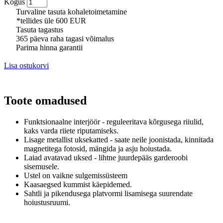
Kogus
Turvaline tasuta kohaletoimetamine
*tellides üle 600 EUR
Tasuta tagastus
365 päeva raha tagasi võimalus
Parima hinna garantii
Lisa ostukorvi
Toote omadused
Funktsionaalne interjöör - reguleeritava kõrgusega riiulid,
kaks varda riiete riputamiseks.
Lisage metallist uksekatted - saate neile joonistada, kinnitada
magnetitega fotosid, mängida ja asju hoiustada.
Laiad avatavad uksed - lihtne juurdepääs garderoobi
sisemusele.
Ustel on vaikne
sulgemissüsteem
Kaasaegsed kummist käepidemed.
Sahtli ja pikendusega platvormi lisamisega suurendate
hoiustusruumi.