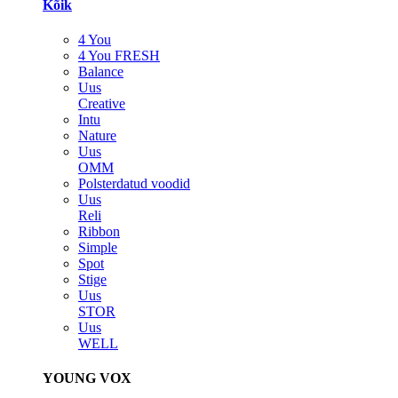
Kõik
4 You
4 You FRESH
Balance
Uus
Creative
Intu
Nature
Uus
OMM
Polsterdatud voodid
Uus
Reli
Ribbon
Simple
Spot
Stige
Uus
STOR
Uus
WELL
YOUNG VOX