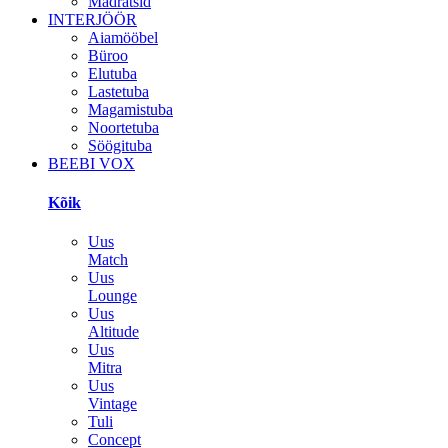
Madratsid
INTERJÖÖR
Aiamööbel
Büroo
Elutuba
Lastetuba
Magamistuba
Noortetuba
Söögituba
BEEBI VOX
Kõik
Uus
Match
Uus
Lounge
Uus
Altitude
Uus
Mitra
Uus
Vintage
Tuli
Concept