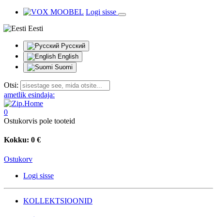
Logi sisse
Eesti
Русский
English
Suomi
Otsi:
ametlik esindaja:
0
Ostukorvis pole tooteid
Kokku:
0 €
Ostukorv
Logi sisse
KOLLEKTSIOONID