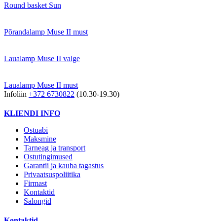
Round basket Sun
Põrandalamp Muse II must
Laualamp Muse II valge
Laualamp Muse II must
Infoliin
+372 6730822
(10.30-19.30)
KLIENDI INFO
Ostuabi
Maksmine
Tarneag ja transport
Ostutingimused
Garantii ja kauba tagastus
Privaatsuspoliitika
Firmast
Kontaktid
Salongid
Kontaktid