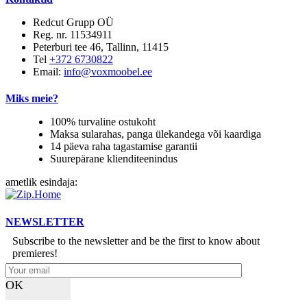
Redcut Grupp OÜ
Reg. nr. 11534911
Peterburi tee 46, Tallinn, 11415
Tel
+372 6730822
Email:
info@voxmoobel.ee
Miks meie?
100% turvaline ostukoht
Maksa sularahas, panga ülekandega või kaardiga
14 päeva raha tagastamise garantii
Suurepärane klienditeenindus
ametlik esindaja:
NEWSLETTER
Subscribe to the newsletter and be the first to know about
premieres!
OK