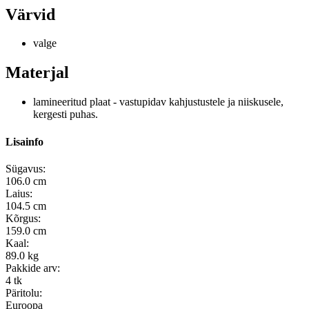
Värvid
valge
Materjal
lamineeritud plaat - vastupidav kahjustustele ja niiskusele,
kergesti puhas.
Lisainfo
Sügavus:
106.0 cm
Laius:
104.5 cm
Kõrgus:
159.0 cm
Kaal:
89.0 kg
Pakkide arv:
4 tk
Päritolu:
Euroopa